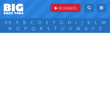
BEGINNERS
0-9
A
B
C
D
E
F
G
H
I
J
K
L
M
N
O
P
Q
R
S
T
U
V
W
X
Y
Z