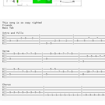
This song is so copy righted
Friends
Bass Tab
Intro and Fills
G||———————————————————————|———————————————————————|——————————————————————
D||——————————2——3————2————|———————————————————————|——————————7—————7—————
A||——3————3———————————————|——————————2——3————2————|——5————5—————5—————5——
E||———————————————————————|————3——3———————————————|——————————————————————
Verse
G||—————5——5——4——7——7——5————|—————5——5——4——7——7——5————|——————————————————
D||—————————————————————————|—————————————————————————|—————5——5——4——7——7
A||——3——————————————————————|——3——————————————————————|——————————————————
E||—————————————————————————|—————————————————————————|——3———————————————
G||—————5——5————————————————|—————5——5————————————————|——————————————————
D||———————————7——5——7——5————|———————————7——5——7——5————|—————10——7——3——5——
A||——5——————————————————————|——5——————————————————————|——8———————————————
E||—————————————————————————|—————————————————————————|——————————————————
Chorus
G||——————————————————————————|——————————————————————————|————————————————
D||——————————————————————————|——————————————————————————|————————————————
A||——3——3——3——3——3——3——3——3——|——————————————————————————|————————————————
E||——————————————————————————|——1——1——1——1——1——1——1——1——|——3——3——3——3——3—