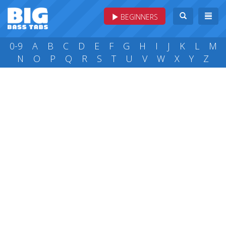
BEGINNERS
0-9
A
B
C
D
E
F
G
H
I
J
K
L
M
N
O
P
Q
R
S
T
U
V
W
X
Y
Z