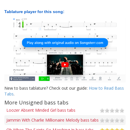
Tablature player for this song:
New to bass tablature? Check out our guide:
How to Read Bass
Tabs
.
More Unsigned bass tabs
Loozer Absent Minded Girl bass tabs
Jammin With Charlie Millionaire Melody bass tabs
Oh When The Saints Go Marching In bass tabs