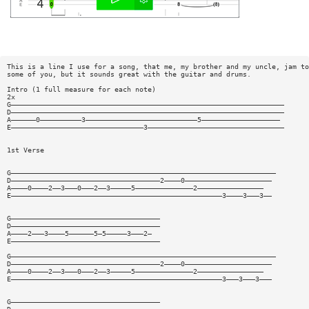
This is a line I use for a song, that me, my brother and my uncle, jam to
some of you, but it sounds great with the guitar and drums.
Intro (1 full measure for each note)
2x
G——————————————————————————————————————————————————————————————————
D——————————————————————————————————————————————————————————————————
A——————0——————————3———————————————————————————5———————————————————
E————————————————————————————————3—————————————————————————————————
1st Verse
G————————————————————————————————————————————————————————————————
D————————————————————————————————————2————0—————————————————————
A————0————2——3———0———2——3—————5——————————————2————————————————
E———————————————————————————————————————————————————3————3———3——
G————————————————————————————————————
D————————————————————————————————————
A————2———3————5——————5—5—————3———2—
E————————————————————————————————————
G————————————————————————————————————————————————————————————————
D————————————————————————————————————2————0—————————————————————
A————0————2——3———0———2——3—————5——————————————2————————————————
E———————————————————————————————————————————————————3———3———3———
G————————————————————————————————————