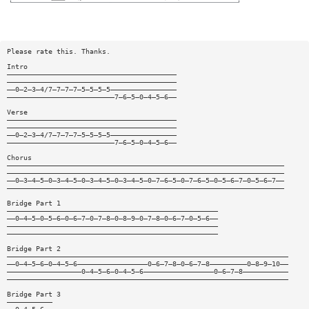
Please rate this. Thanks.
Intro
—————————————————————————————————————————
—————————————————————————————————————————
——0—2—3—4/7—7—7—7—5—5—5—5————————————————
——————————————————————————7—6—5—0—4—5—6——
Verse
—————————————————————————————————————————
—————————————————————————————————————————
——0—2—3—4/7—7—7—7—5—5—5—5————————————————
——————————————————————————7—6—5—0—4—5—6——
Chorus
———————————————————————————————————————————————————————————————————
———————————————————————————————————————————————————————————————————
——0—3—4—5—0—3—4—5—0—3—4—5—0—3—4—5—0—7—6—5—0—7—6—5—0—5—6—7—0—5—6—7——
———————————————————————————————————————————————————————————————————
Bridge Part 1
———————————————————————————————————————————————————
——0—4—5—0—5—6—0—6—7—0—7—8—0—8—9—0—7—8—0—6—7—0—5—6——
———————————————————————————————————————————————————
———————————————————————————————————————————————————
Bridge Part 2
————————————————————————————————————————————————————————————————————
——0—4—5—6—0—4—5—6—————————————————0—6—7—8—0—6—7—8—————————0—8—9—10——
——————————————————0—4—5—6—0—4—5—6—————————————————0—6—7—8———————————
————————————————————————————————————————————————————————————————————
Bridge Part 3
———————————