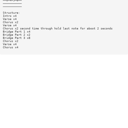
——0—4—5—6——
———————————
———————————
Structure:
Intro x4
Verse x4
Chorus x2
Verse x4
Chorus x2 second time through hold last note for aboot 2 seconds
Bridge Part 1 x4
Bridge Part 2 x2
Bridge Part 3 x8
Chorus x2
Verse x4
Chorus x4