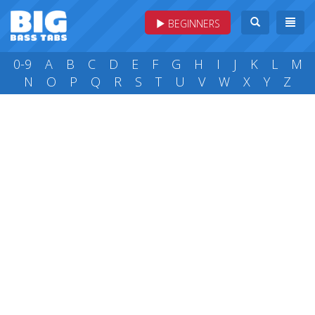
BEGINNERS
0-9
A
B
C
D
E
F
G
H
I
J
K
L
M
N
O
P
Q
R
S
T
U
V
W
X
Y
Z