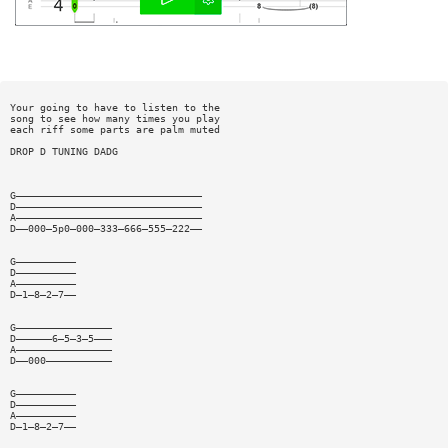
Your going to have to listen to the
song to see how many times you play
each riff some parts are palm muted
DROP D TUNING DADG
G———————————————————————————————
D———————————————————————————————
A———————————————————————————————
D——000—5p0—000—333—666—555—222——
G——————————
D——————————
A——————————
D—1—8—2—7——
G————————————————
D——————6—5—3—5———
A————————————————
D——000———————————
G——————————
D——————————
A——————————
D—1—8—2—7——