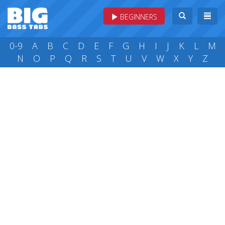
BEGINNERS
0-9
A
B
C
D
E
F
G
H
I
J
K
L
M
N
O
P
Q
R
S
T
U
V
W
X
Y
Z