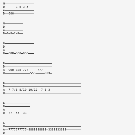
G————————————————
D——————6—5—3—5———
A————————————————
D——000———————————
G——————————
D——————————
A——————————
D—1—8—2—7——
G————————————————
D————————————————
A————————————————
D——000—000—000———
G——————————————————————————
D——————————————————————————
A——000—888—777—————777—————
D——————————————555—————333—
G——————————————————————————————————————————
D——————————————————————————————————————————
A——7—7/8—8/10—10/12——7—8—3—————————————————
D——————————————————————————————————————————
G——————————————
D——————————————
A——————————————
D——77——55——33——
G——————————————————————————————————————————
D——————————————————————————————————————————
A——7777777777—8888888888—3333333333————————
D——————————————————————————————————————————