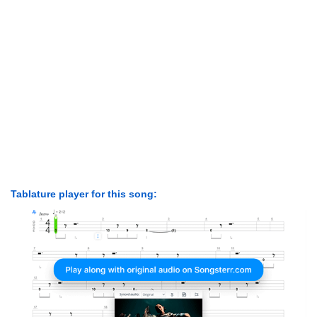
Tablature player for this song: