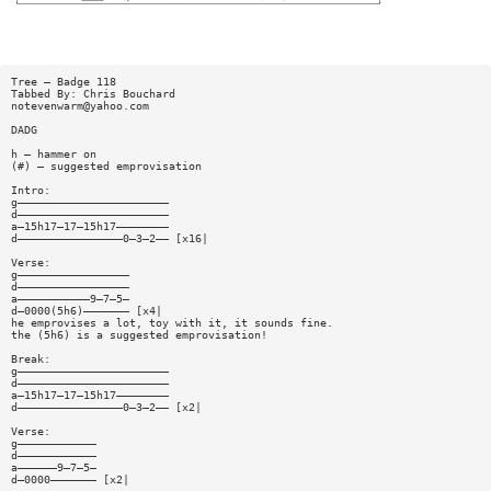
Tree — Badge 118
Tabbed By: Chris Bouchard
notevenwarm@yahoo.com
DADG
h — hammer on
(#) — suggested emprovisation
Intro:
g———————————————————————
d———————————————————————
a—15h17—17—15h17————————
d————————————————0—3—2—— [x16|
Verse:
g—————————————————
d—————————————————
a———————————9—7—5—
d—0000(5h6)——————— [x4|
he emprovises a lot, toy with it, it sounds fine.
the (5h6) is a suggested emprovisation!
Break:
g———————————————————————
d———————————————————————
a—15h17—17—15h17————————
d————————————————0—3—2—— [x2|
Verse:
g————————————
d————————————
a——————9—7—5—
d—0000——————— [x2|