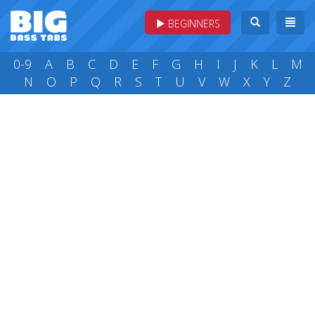
BEGINNERS
0-9
A
B
C
D
E
F
G
H
I
J
K
L
M
N
O
P
Q
R
S
T
U
V
W
X
Y
Z