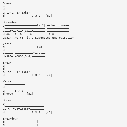
Break:
g———————————————————————
d———————————————————————
a—15h17—17—15h17————————
d————————————————0—3—2—— [x2|
Breakdown:
g———————————————————[x12||——last time——
d————————————————————————|—————————————
a———77——9——5(6)——7———————|—————————————
d—00———0——0—————0————————|—0—0——
again the (6) is a suggested emprovisation!
Verse:
g—————|—————————————[x8|—
d—————|——————————————————
a—————|———————————9—7—5——
d—5h6—|—0000(5h6)————————
Break:
g———————————————————————
d———————————————————————
a—15h17—17—15h17————————
d————————————————0—3—2—— [x2|
Verse:
g————————————
d————————————
a——————9—7—5—
d—0000——————— [x2|
Break:
g———————————————————————
d———————————————————————
a—15h17—17—15h17————————
d————————————————0—3—2—— [x2|
Breakdown:
g———————————————————|
d———————————————————|