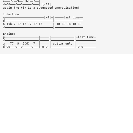
a———77——9——5(6)——7——|
d—00———0——0—————0———| [x12|
again the (6) is a suggested emprovisation!
Interlude:
g——————————————————————[x4|—|—————last time——
d———————————————————————————|————————————————
a—15h17—17—17—17—17—17——————|—18—18—18—18—18—
d———————————————————————————|————————————————
Ending:
g———————————————————|—————|—————————————|—last time—
d———————————————————|—————|—————————————|———————————
a———77——9——5(6)——7——|—————|—guitar only—|———————————
d—00———0——0—————0———|—0—0—|—————————————|—0—0———————