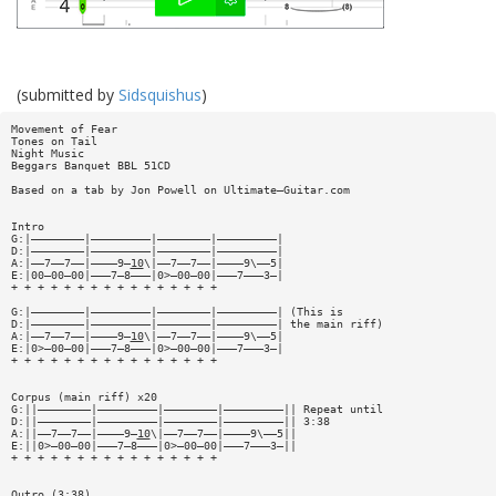
(submitted by
Sidsquishus
)
Movement of Fear
Tones on Tail
Night Music
Beggars Banquet BBL 51CD
Based on a tab by Jon Powell on Ultimate—Guitar.com
Intro
G:|————————|—————————|————————|—————————|
D:|————————|—————————|————————|—————————|
A:|——7——7——|————9—
10
\|——7——7——|————9\——5|
E:|00—00—00|———7—8———|0>—00—00|———7———3—|
+ + + + + + + + + + + + + + + +
G:|————————|—————————|————————|—————————| (This is
D:|————————|—————————|————————|—————————| the main riff)
A:|——7——7——|————9—
10
\|——7——7——|————9\——5|
E:|0>—00—00|———7—8———|0>—00—00|———7———3—|
+ + + + + + + + + + + + + + + +
Corpus (main riff) x20
G:||————————|—————————|————————|—————————|| Repeat until
D:||————————|—————————|————————|—————————|| 3:38
A:||——7——7——|————9—
10
\|——7——7——|————9\——5||
E:||0>—00—00|———7—8———|0>—00—00|———7———3—||
+ + + + + + + + + + + + + + + +
Outro (3:38)