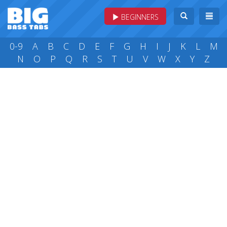
BEGINNERS
0-9
A
B
C
D
E
F
G
H
I
J
K
L
M
N
O
P
Q
R
S
T
U
V
W
X
Y
Z