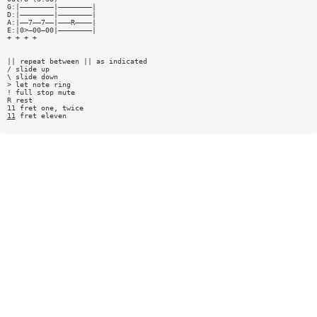
G:|————————|————————|
D:|————————|————————|
A:|——7——7——|———R————|
E:|0>—00—00|————————|
+ + + +
|| repeat between || as indicated
/ slide up
\ slide down
> let note ring
! full stop mute
R rest
11 fret one, twice
11
fret eleven