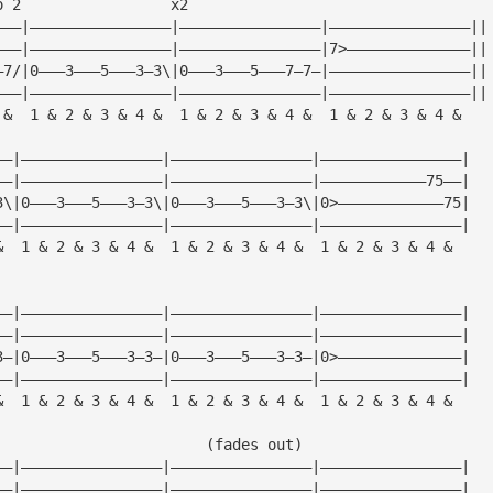
o 2                 x2
———|————————————————|————————————————|————————————————||
———|————————————————|————————————————|7>——————————————||
—7/|0———3———5———3—3\|0———3———5———7—7—|————————————————||
———|————————————————|————————————————|————————————————||
 &  1 & 2 & 3 & 4 &  1 & 2 & 3 & 4 &  1 & 2 & 3 & 4 &
——|————————————————|————————————————|————————————————|
——|————————————————|————————————————|————————————75——|
3\|0———3———5———3—3\|0———3———5———3—3\|0>————————————75|
——|————————————————|————————————————|————————————————|
&  1 & 2 & 3 & 4 &  1 & 2 & 3 & 4 &  1 & 2 & 3 & 4 &
——|————————————————|————————————————|————————————————|
——|————————————————|————————————————|————————————————|
3—|0———3———5———3—3—|0———3———5———3—3—|0>——————————————|
——|————————————————|————————————————|————————————————|
&  1 & 2 & 3 & 4 &  1 & 2 & 3 & 4 &  1 & 2 & 3 & 4 &
                        (fades out)
——|————————————————|————————————————|————————————————|
——|————————————————|————————————————|————————————————|