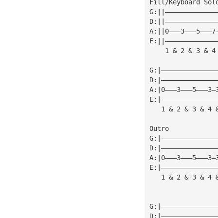
Fill/Keyboard Sol
G:||—————————————
D:||—————————————
A:||0———3———5———7
E:||—————————————
    1 & 2 & 3 & 4
G:|——————————————
D:|——————————————
A:|0———3———5———3—
E:|——————————————
   1 & 2 & 3 & 4 
Outro
G:|——————————————
D:|——————————————
A:|0———3———5———3—
E:|——————————————
   1 & 2 & 3 & 4 
                 
G:|——————————————
D:|——————————————