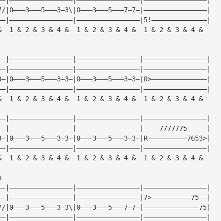
7/|0———3———5———3—3\|0———3———5———7—7—|————————————————|
——|————————————————|————————————————|5!——————————————|
&  1 & 2 & 3 & 4 &  1 & 2 & 3 & 4 &  1 & 2 & 3 & 4 &
——|————————————————|————————————————|————————————————|
——|————————————————|————————————————|————————————————|
3—|0———3———5———3—3—|0———3———5———3—3—|0>——————————————|
——|————————————————|————————————————|————————————————|
&  1 & 2 & 3 & 4 &  1 & 2 & 3 & 4 &  1 & 2 & 3 & 4 &
——|————————————————|————————————————|————————————————|
——|————————————————|————————————————|————7777775—————|
3—|0———3———5———3—3—|0———3———5———3—3—|R——————————7653>|
——|————————————————|————————————————|————————————————|
&  1 & 2 & 3 & 4 &  1 & 2 & 3 & 4 &  1 & 2 & 3 & 4 &
o
——|————————————————|————————————————|————————————————|
——|————————————————|————————————————|7>——————————75——|
7/|0———3———5———3—3\|0———3———5———7—7—|——————————————75|
——|————————————————|————————————————|————————————————|