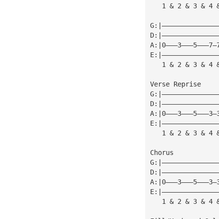
   1 & 2 & 3 & 4 
G:|——————————————
D:|——————————————
A:|0———3———5———7—
E:|——————————————
   1 & 2 & 3 & 4 
Verse Reprise
G:|——————————————
D:|——————————————
A:|0———3———5———3—
E:|——————————————
   1 & 2 & 3 & 4 
Chorus
G:|——————————————
D:|——————————————
A:|0———3———5———3—
E:|——————————————
   1 & 2 & 3 & 4 