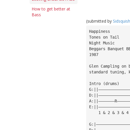
How to get better at
Bass
(submitted by
Sidsquis
Happiness
Tones on Tail
Night Music
Beggars Banquet B
1987
Glen Campling on 
Intro (drums)    
G:||—————————————
D:||—————————————
A:||———————R—————
E:||—————————————
    1 & 2 & 3 & 4
G:|——————————————
D:|——————————————