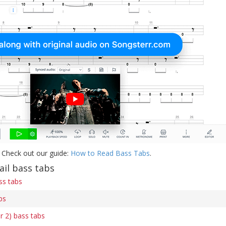
 Check out our guide:
How to Read Bass Tabs
.
il bass tabs
ss tabs
bs
 2) bass tabs