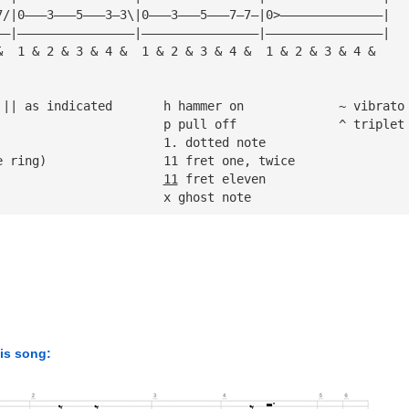
7/|0———3———5———3—3\|0———3———5———7—7—|0>——————————————|
——|————————————————|————————————————|————————————————|
&  1 & 2 & 3 & 4 &  1 & 2 & 3 & 4 &  1 & 2 & 3 & 4 &
|| repeat between || as indicated	h hammer on		~ vibrato
/ slide up				p pull off		^ triplet
\ slide down				1. dotted note
> legato (let note ring)		11 fret one, twice
 full stop mute			
11
 fret eleven
R rest					x ghost note
his song: