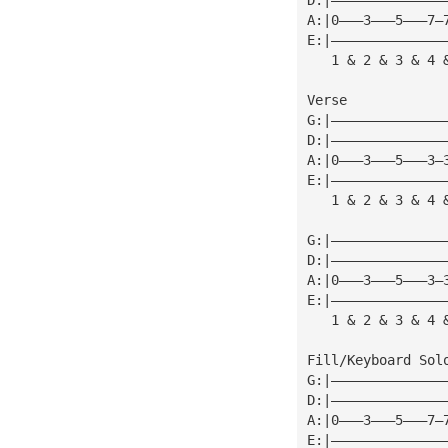
A:|0———3———5———7—
E:|——————————————
   1 & 2 & 3 & 4 
Verse
G:|——————————————
D:|——————————————
A:|0———3———5———3—
E:|——————————————
   1 & 2 & 3 & 4 
G:|——————————————
D:|——————————————
A:|0———3———5———3—
E:|——————————————
   1 & 2 & 3 & 4 
Fill/Keyboard Sol
G:|——————————————
D:|——————————————
A:|0———3———5———7—
E:|——————————————