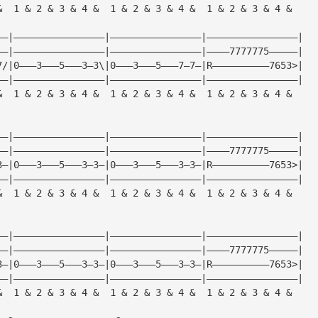
&  1 & 2 & 3 & 4 &  1 & 2 & 3 & 4 &  1 & 2 & 3 & 4 &
——|————————————————|————————————————|————————————————|
——|————————————————|————————————————|————7777775—————|
7/|0———3———5———3—3\|0———3———5———7—7—|R——————————7653>|
——|————————————————|————————————————|————————————————|
&  1 & 2 & 3 & 4 &  1 & 2 & 3 & 4 &  1 & 2 & 3 & 4 &
——|————————————————|————————————————|————————————————|
——|————————————————|————————————————|————7777775—————|
3—|0———3———5———3—3—|0———3———5———3—3—|R——————————7653>|
——|————————————————|————————————————|————————————————|
&  1 & 2 & 3 & 4 &  1 & 2 & 3 & 4 &  1 & 2 & 3 & 4 &
——|————————————————|————————————————|————————————————|
——|————————————————|————————————————|————7777775—————|
3—|0———3———5———3—3—|0———3———5———3—3—|R——————————7653>|
——|————————————————|————————————————|————————————————|
&  1 & 2 & 3 & 4 &  1 & 2 & 3 & 4 &  1 & 2 & 3 & 4 &