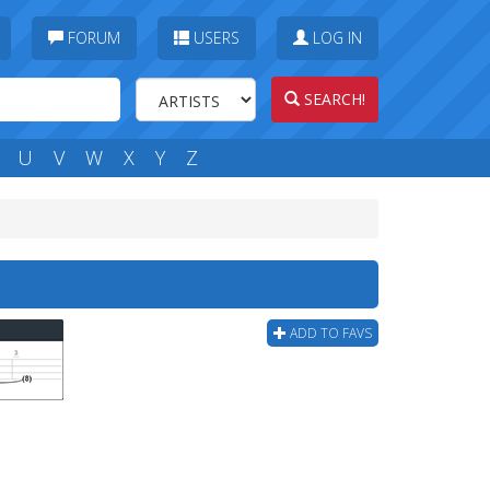
FORUM
USERS
LOG IN
SEARCH!
U
V
W
X
Y
Z
ADD TO FAVS