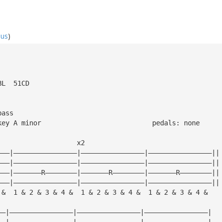
hus
)
BL  51CD
bass
standard tuning, key A minor				pedals: none
                    x2
———|————————————————|————————————————|————————————————||
———|————————————————|————————————————|————————————————||
———|———————R————————|———————R————————|———————R————————||
———|————————————————|————————————————|————————————————||
 &  1 & 2 & 3 & 4 &  1 & 2 & 3 & 4 &  1 & 2 & 3 & 4 &
——|————————————————|————————————————|————————————————|
——|————————————————|————————————————|————————————————|