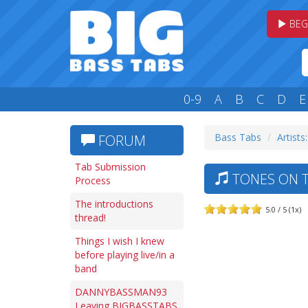
BEG
0-9
A
B
C
D
E
Bass Tabs
Artists
FORUM
Tab Submission
TONES ON T
Process
The introductions
5.0 / 5 (1x)
thread!
Things I wish I knew
before playing live/in a
band
DANNYBASSMAN93
Leaving BIGBASSTABS