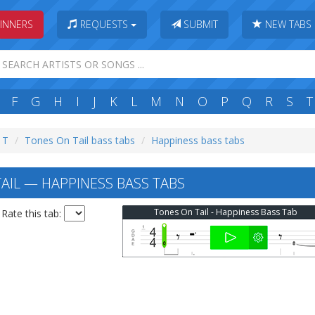
INNERS
REQUESTS
SUBMIT
NEW TABS
F
G
H
I
J
K
L
M
N
O
P
Q
R
S
T
: T
Tones On Tail bass tabs
Happiness bass tabs
AIL — HAPPINESS BASS TABS
Tones On Tail - Happiness Bass Tab
Rate this tab: