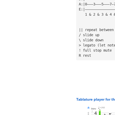
A:|0———3———5———7—
E:|——————————————
   1 & 2 & 3 & 4 
!
Tablature player for t