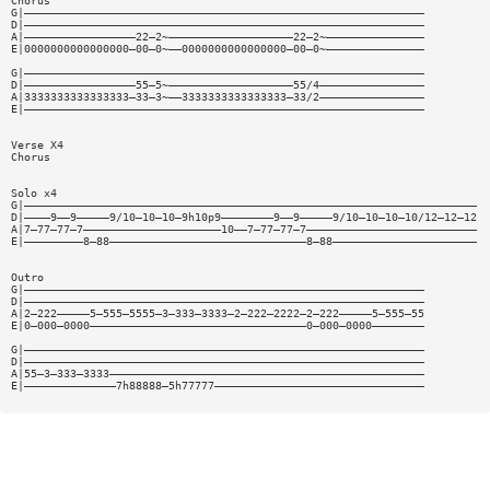
Chorus
G|—————————————————————————————————————————————————————————————
D|—————————————————————————————————————————————————————————————
A|—————————————————22—2~———————————————————22—2~———————————————
E|0000000000000000—00—0~——0000000000000000—00—0~———————————————
G|—————————————————————————————————————————————————————————————
D|—————————————————55—5~———————————————————55/4————————————————
A|3333333333333333—33—3~——3333333333333333—33/2————————————————
E|—————————————————————————————————————————————————————————————
Verse X4
Chorus
Solo x4
G|—————————————————————————————————————————————————————————————————————
D|————9——9—————9/10—10—10—9h10p9————————9——9—————9/10—10—10—10/12—12—12
A|7—77—77—7—————————————————————10——7—77—77—7——————————————————————————
E|—————————8—88——————————————————————————————8—88——————————————————————
Outro
G|—————————————————————————————————————————————————————————————
D|—————————————————————————————————————————————————————————————
A|2—222—————5—555—5555—3—333—3333—2—222—2222—2—222—————5—555—55
E|0—000—0000—————————————————————————————————0—000—0000————————
G|—————————————————————————————————————————————————————————————
D|—————————————————————————————————————————————————————————————
A|55—3—333—3333————————————————————————————————————————————————
E|——————————————7h88888—5h77777————————————————————————————————