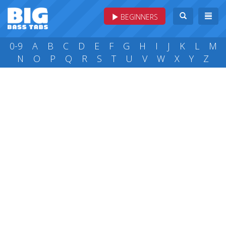
BEGINNERS
0-9
A
B
C
D
E
F
G
H
I
J
K
L
M
N
O
P
Q
R
S
T
U
V
W
X
Y
Z