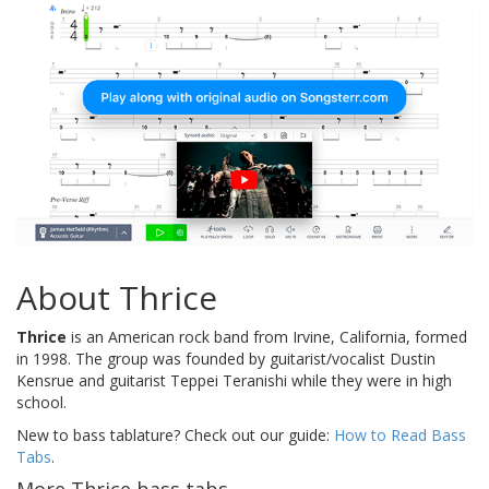
About Thrice
Thrice
is an American rock band from Irvine, California, formed
in 1998. The group was founded by guitarist/vocalist Dustin
Kensrue and guitarist Teppei Teranishi while they were in high
school.
New to bass tablature? Check out our guide:
How to Read Bass
Tabs
.
More Thrice bass tabs