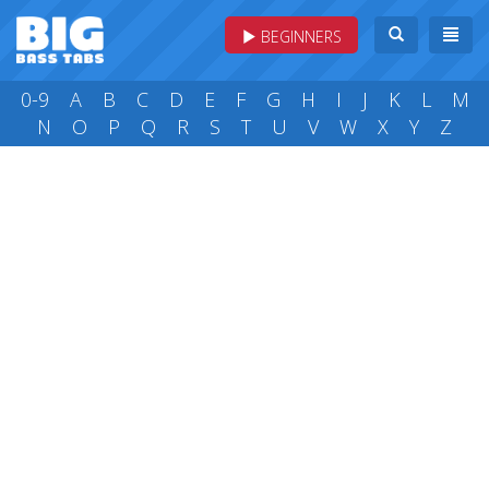
BEGINNERS
0-9
A
B
C
D
E
F
G
H
I
J
K
L
M
N
O
P
Q
R
S
T
U
V
W
X
Y
Z