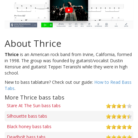
About Thrice
Thrice
is an American rock band from Irvine, California, formed
in 1998. The group was founded by guitarist/vocalist Dustin
Kensrue and guitarist Teppei Teranishi while they were in high
school.
New to bass tablature? Check out our guide:
How to Read Bass
Tabs
.
More Thrice bass tabs
Stare At The Sun bass tabs
Silhouette bass tabs
Black honey bass tabs
Deadbolt bass tabs