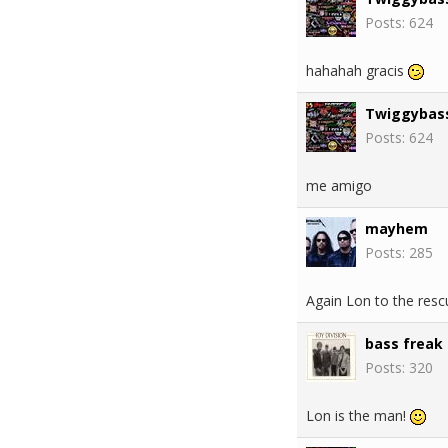
Posts: 624
hahahah gracis
Twiggybas
Posts: 624
me amigo
mayhem
Posts: 285
Again Lon to the resc
bass freak
Posts: 320
Lon is the man!