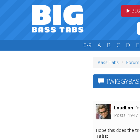
BEG
0-9
A
B
C
D
E
Bass Tabs
Forum
TWIGGYBASS 
LoudLon
[
Posts: 1947
Hope this does the tri
Tabs: