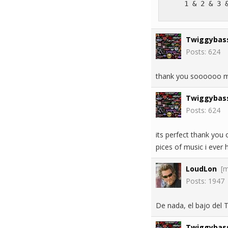
     1 & 2 & 3 
               
Twiggybas
Posts: 624
thank you soooooo 
Twiggybas
Posts: 624
its perfect thank you 
pices of music i ever
LoudLon
[
Posts: 1947
De nada, el bajo del T
Twiggybas