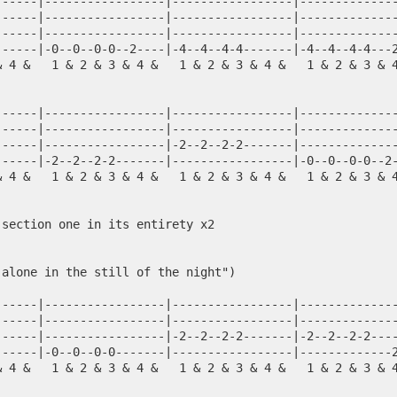
------|-----------------|-----------------|-------------
------|-----------------|-----------------|-------------
------|-----------------|-----------------|-------------
------|-0--0--0-0--2----|-4--4--4-4-------|-4--4--4-4---
& 4 &   1 & 2 & 3 & 4 &   1 & 2 & 3 & 4 &   1 & 2 & 3 & 
                                                        
------|-----------------|-----------------|-------------
------|-----------------|-----------------|-------------
------|-----------------|-2--2--2-2-------|-------------
------|-2--2--2-2-------|-----------------|-0--0--0-0--2
& 4 &   1 & 2 & 3 & 4 &   1 & 2 & 3 & 4 &   1 & 2 & 3 & 
 section one in its entirety x2
 alone in the still of the night")
------|-----------------|-----------------|-------------
------|-----------------|-----------------|-------------
------|-----------------|-2--2--2-2-------|-2--2--2-2---
------|-0--0--0-0-------|-----------------|-------------
& 4 &   1 & 2 & 3 & 4 &   1 & 2 & 3 & 4 &   1 & 2 & 3 & 