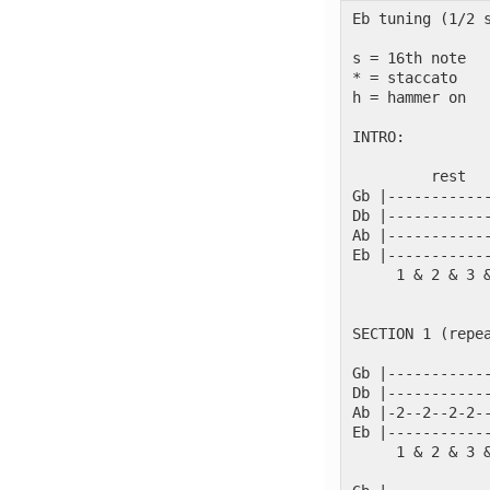
Eb tuning (1/2 
s = 16th note
* = staccato
h = hammer on
INTRO:
         rest  
Gb |-----------
Db |-----------
Ab |-----------
Eb |-----------
     1 & 2 & 3 
SECTION 1 (repe
Gb |-----------
Db |-----------
Ab |-2--2--2-2-
Eb |-----------
     1 & 2 & 3 