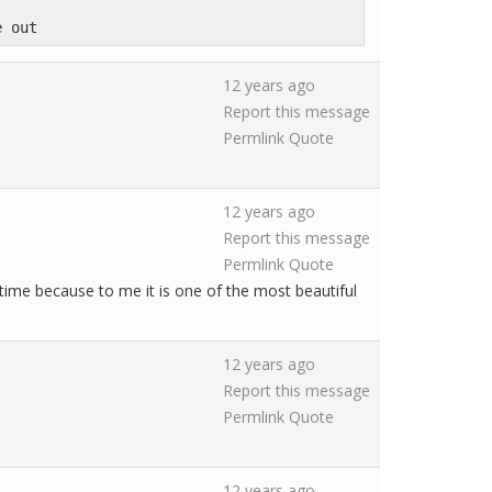
e out
12 years ago
Report this message
Permlink
Quote
12 years ago
Report this message
Permlink
Quote
 time because to me it is one of the most beautiful
12 years ago
Report this message
Permlink
Quote
12 years ago