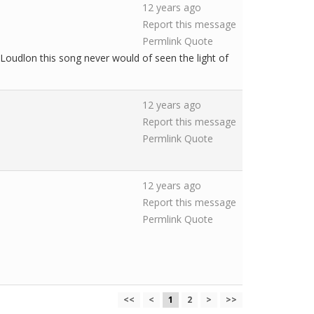
12 years ago
Report this message
Permlink
Quote
 Loudlon this song never would of seen the light of
12 years ago
Report this message
Permlink
Quote
12 years ago
Report this message
Permlink
Quote
<<
<
1
2
>
>>