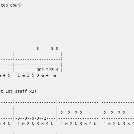
step down)
                s     s s
------|-------------------|
------|-------------------|
------|-------------------|
------|---------00*-2*2h4-|
& 4 &   1 & 2 & 3 & 4  &  
at 1st staff x2)
------|-----------------|-----------------|-------------
------|-----------------|-----------------|-------------
------|-----------------|-2--2--2-2-------|-2--2--2-2---
------|-0--0--0-0--2----|-----------------|-------------
& 4 &   1 & 2 & 3 & 4 &   1 & 2 & 3 & 4 &   1 & 2 & 3 & 