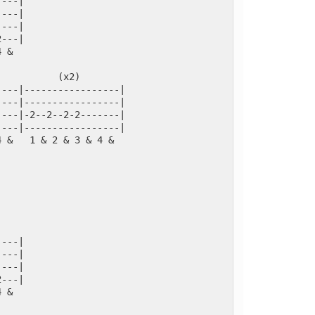
----|
----|
----|
2---|
4 &
           (x2)
----|-----------------|
----|-----------------|
----|-2--2--2-2-------|
----|-----------------|
4 &   1 & 2 & 3 & 4 &
----|
----|
----|
2---|
4 &