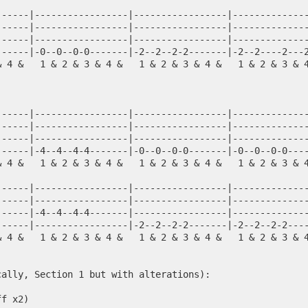
                                                        
------|-----------------|-----------------|-------------
------|-----------------|-----------------|-------------
------|-----------------|-----------------|-------------
------|-0--0--0-0-------|-2--2--2-2-------|-2--2----2---
& 4 &   1 & 2 & 3 & 4 &   1 & 2 & 3 & 4 &   1 & 2 & 3 & 
------|-----------------|-----------------|-------------
------|-----------------|-----------------|-------------
------|-----------------|-----------------|-------------
------|-4--4--4-4-------|-0--0--0-0-------|-0--0--0-0---
& 4 &   1 & 2 & 3 & 4 &   1 & 2 & 3 & 4 &   1 & 2 & 3 & 
------|-----------------|-----------------|-------------
------|-----------------|-----------------|-------------
------|-4--4--4-4-------|-----------------|-------------
------|-----------------|-2--2--2-2-------|-2--2--2-2---
& 4 &   1 & 2 & 3 & 4 &   1 & 2 & 3 & 4 &   1 & 2 & 3 & 
cally, Section 1 but with alterations):
ff x2)