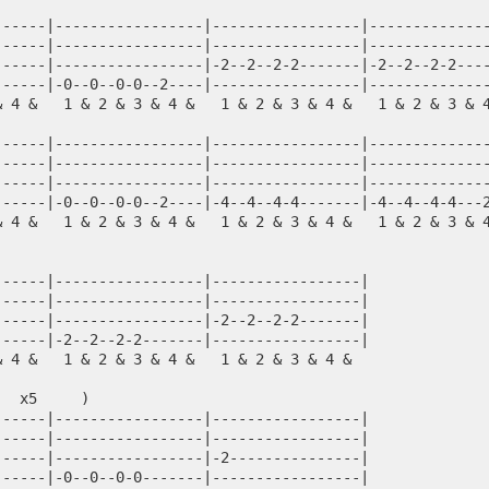
------|-----------------|-----------------|-------------
------|-----------------|-----------------|-------------
------|-----------------|-2--2--2-2-------|-2--2--2-2---
------|-0--0--0-0--2----|-----------------|-------------
& 4 &   1 & 2 & 3 & 4 &   1 & 2 & 3 & 4 &   1 & 2 & 3 & 
------|-----------------|-----------------|-------------
------|-----------------|-----------------|-------------
------|-----------------|-----------------|-------------
------|-0--0--0-0--2----|-4--4--4-4-------|-4--4--4-4---
& 4 &   1 & 2 & 3 & 4 &   1 & 2 & 3 & 4 &   1 & 2 & 3 & 
------|-----------------|-----------------|
------|-----------------|-----------------|
------|-----------------|-2--2--2-2-------|
------|-2--2--2-2-------|-----------------|
& 4 &   1 & 2 & 3 & 4 &   1 & 2 & 3 & 4 &
   x5     )             
------|-----------------|-----------------|
------|-----------------|-----------------|
------|-----------------|-2---------------|
------|-0--0--0-0-------|-----------------|