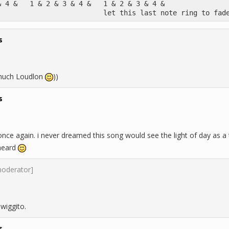
& 4 &   1 & 2 & 3 & 4 &   1 & 2 & 3 & 4 &
                          let this last note ring to fad
s
much Loudlon
))
s
once again. i never dreamed this song would see the light of day as a
 heard
moderator]
wiggito.
s