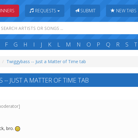
INNERS
REQUESTS
SUBMIT
NEW TABS
F
G
H
I
J
K
L
M
N
O
P
Q
R
S
T
Twiggybass -- Just a Matter of Time tab
-- JUST A MATTER OF TIME TAB
moderator]
ck, bro.