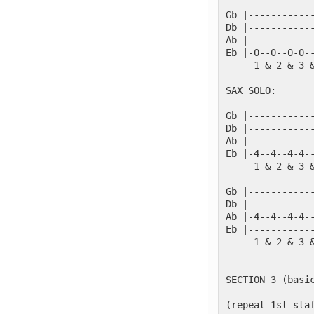
               
Gb |-----------
Db |-----------
Ab |-----------
Eb |-0--0--0-0-
     1 & 2 & 3 
SAX SOLO:
Gb |-----------
Db |-----------
Ab |-----------
Eb |-4--4--4-4-
     1 & 2 & 3 
Gb |-----------
Db |-----------
Ab |-4--4--4-4-
Eb |-----------
     1 & 2 & 3 
SECTION 3 (basi
(repeat 1st sta