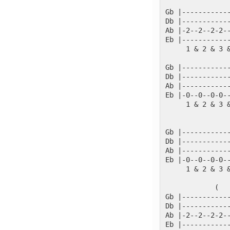
Gb |-----------
Db |-----------
Ab |-2--2--2-2-
Eb |-----------
     1 & 2 & 3 
Gb |-----------
Db |-----------
Ab |-----------
Eb |-0--0--0-0-
     1 & 2 & 3 
Gb |-----------
Db |-----------
Ab |-----------
Eb |-0--0--0-0-
     1 & 2 & 3 
            (  
Gb |-----------
Db |-----------
Ab |-2--2--2-2-
Eb |-----------