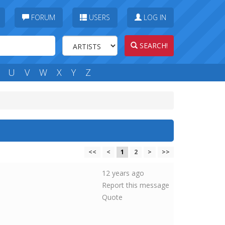
FORUM
USERS
LOG IN
SEARCH!
U
V
W
X
Y
Z
<<
<
1
2
>
>>
12 years ago
Report this message
Quote