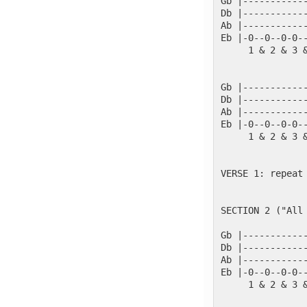
Gb |-----------
Db |-----------
Ab |-----------
Eb |-0--0--0-0-
     1 & 2 & 3 
               
Gb |-----------
Db |-----------
Ab |-----------
Eb |-0--0--0-0-
     1 & 2 & 3 
VERSE 1: repeat
SECTION 2 ("All
Gb |-----------
Db |-----------
Ab |-----------
Eb |-0--0--0-0-
     1 & 2 & 3 