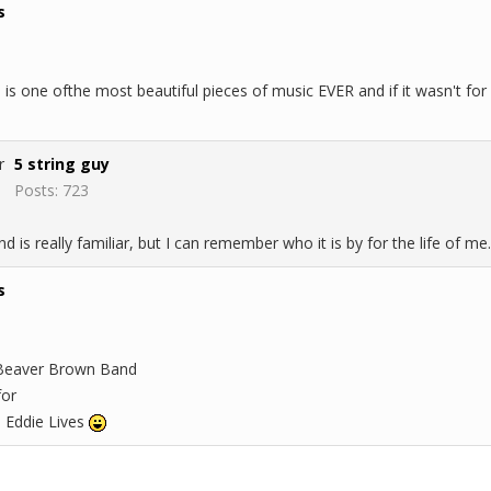
s
 is one ofthe most beautiful pieces of music EVER and if it wasn't for
5 string guy
Posts: 723
 is really familiar, but I can remember who it is by for the life of me.
s
 Beaver Brown Band
for
: Eddie Lives