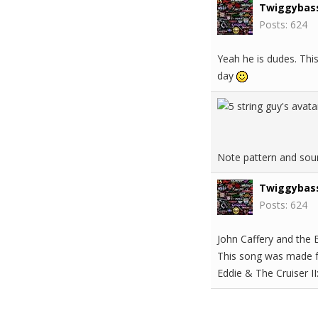
Twiggybas
Posts: 624
Yeah he is dudes. This
day
Note pattern and sound
Twiggybas
Posts: 624
John Caffery and the
This song was made 
Eddie & The Cruiser II