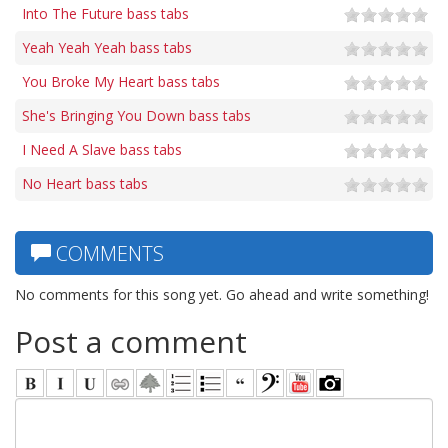
Into The Future bass tabs
Yeah Yeah Yeah bass tabs
You Broke My Heart bass tabs
She's Bringing You Down bass tabs
I Need A Slave bass tabs
No Heart bass tabs
COMMENTS
No comments for this song yet. Go ahead and write something!
Post a comment