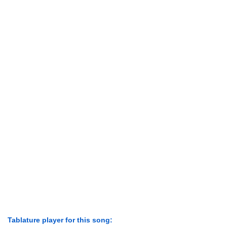
Tablature player for this song: