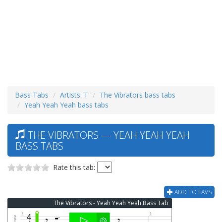
Bass Tabs
Artists: T
The Vibrators bass tabs
Yeah Yeah Yeah bass tabs
THE VIBRATORS — YEAH YEAH YEAH
BASS TABS
Rate this tab:
ADD TO FAVS
The Vibrators - Yeah Yeah Yeah Bass Tab