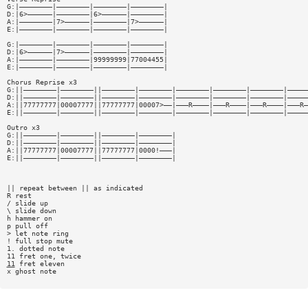
G:|————————|————————|————————|————————|
D:|6>——————|————————|6>——————|————————|
A:|————————|7>——————|————————|7>——————|
E:|————————|————————|————————|————————|
G:|————————|————————|————————|————————|
D:|6>——————|7>——————|————————|————————|
A:|————————|————————|99999999|77004455|
E:|————————|————————|————————|————————|
Chorus Reprise x3
G:||————————|————————||————————|————————|————————|————————|————————|—————
D:||————————|————————||————————|————————|————————|————————|————————|—————
A:||77777777|00007777||77777777|00007>——|———R————|———R————|———R————|———R—
E:||————————|————————||————————|————————|————————|————————|————————|—————
Outro x3
G:||————————|————————||————————|————————|
D:||————————|————————||————————|————————|
A:||77777777|00007777||77777777|0000!———|
E:||————————|————————||————————|————————|
|| repeat between || as indicated
R rest
/ slide up
\ slide down
h hammer on
p pull off
> let note ring
! full stop mute
1. dotted note
11 fret one, twice
11
fret eleven
x ghost note