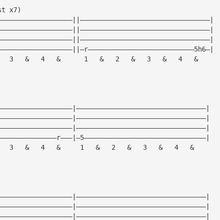
st x7)
———————————————————||—————————————————————————————————|
———————————————————||—————————————————————————————————|
———————————————————||—————————————————————————————————|
———————————————————||—r———————————————————————————5h6—|
   3   &   4   &      1   &   2   &   3   &   4   &
———————————————————|—————————————————————————————————|
———————————————————|—————————————————————————————————|
———————————————————|—————————————————————————————————|
———————————————r———|—5———————————————————————————————|
   3   &   4   &     1   &   2   &   3   &   4   &
———————————————————|—————————————————————————————————|
———————————————————|—————————————————————————————————|
———————————————————|—————————————————————————————————|