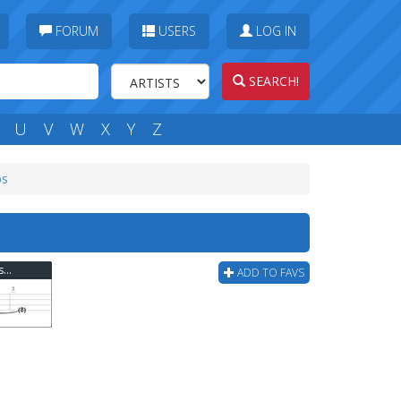
FORUM
USERS
LOG IN
SEARCH!
U
V
W
X
Y
Z
bs
The Quireboys - I Don't Love You Anymore Bass Tab
ADD TO FAVS