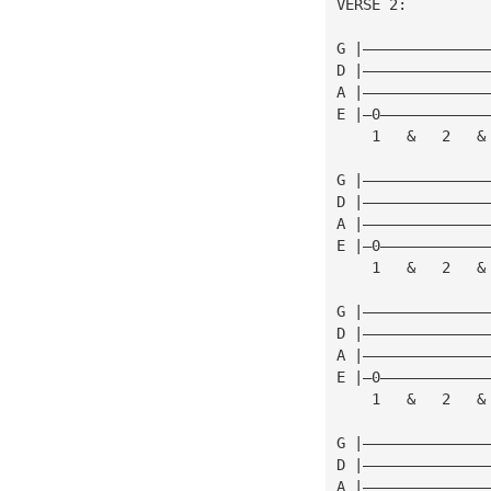
VERSE 2:
G |——————————————
D |——————————————
A |——————————————
E |—0————————————
    1   &   2   &
G |——————————————
D |——————————————
A |——————————————
E |—0————————————
    1   &   2   &
G |——————————————
D |——————————————
A |——————————————
E |—0————————————
    1   &   2   &
G |——————————————
D |——————————————
A |——————————————