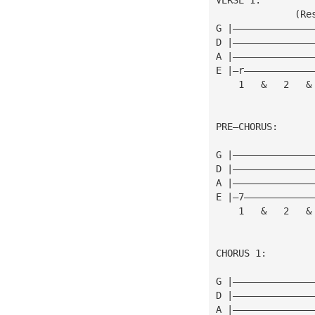
              (Re
G |——————————————
D |——————————————
A |——————————————
E |—r————————————
    1   &   2   &
PRE—CHORUS:
G |——————————————
D |——————————————
A |——————————————
E |—7————————————
    1   &   2   &
CHORUS 1:
G |——————————————
D |——————————————
A |——————————————