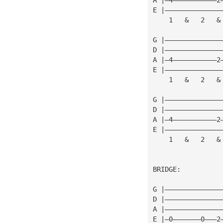
E |——————————————
    1   &   2   &
G |——————————————
D |——————————————
A |—4———————————2
E |——————————————
    1   &   2   &
G |——————————————
D |——————————————
A |—4———————————2
E |——————————————
    1   &   2   &
BRIDGE:
G |——————————————
D |——————————————
A |——————————————
E |—0———————0———2