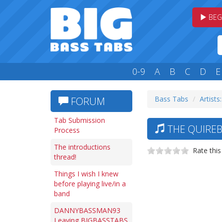
BEG
0-9
A
B
C
D
E
Bass Tabs
Artists
FORUM
Tab Submission
THE QUIREB
Process
The introductions
Rate this
thread!
Things I wish I knew
before playing live/in a
band
DANNYBASSMAN93
Leaving BIGBASSTABS