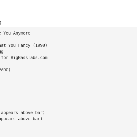
)
e You Anymore
hat You Fancy (1990)
gg
 for BigBassTabs.com
EADG)
(appears above bar)
appears above bar)