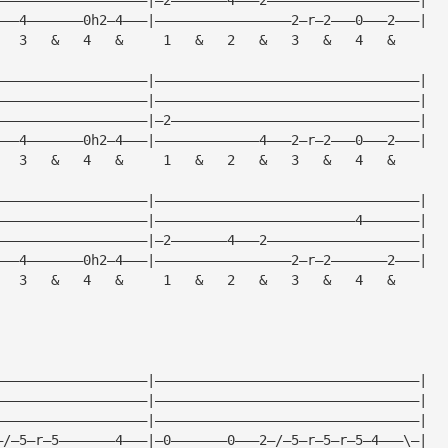
———4———————0h2—4———|—————————————————2—r—2———0———2———|
   3   &   4   &     1   &   2   &   3   &   4   &
———————————————————|—————————————————————————————————|
———————————————————|—————————————————————————————————|
———————————————————|—2———————————————————————————————|
———4———————0h2—4———|—————————————4———2—r—2———0———2———|
   3   &   4   &     1   &   2   &   3   &   4   &
———————————————————|—————————————————————————————————|
———————————————————|—————————————————————————4———————|
———————————————————|—2———————4———2———————————————————|
———4———————0h2—4———|—————————————————2—r—2———————2———|
   3   &   4   &     1   &   2   &   3   &   4   &
———————————————————|—————————————————————————————————|
———————————————————|—————————————————————————————————|
———————————————————|—————————————————————————————————|
—/—5—r—5———————4———|—0———————0———2—/—5—r—5—r—5—4———\—|