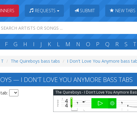
INNERS
REQUESTS
SUBMIT
NEW TABS
F
G
H
I
J
K
L
M
N
O
P
Q
R
S
T
: T
The Quireboys bass tabs
I Don't Love You Anymore bass ta
OYS — I DON'T LOVE YOU ANYMORE BASS TABS
 tab: