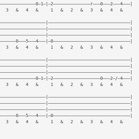
———————————————0—1—|—2———————————————r———0———2———4———|
   3   &   4   &     1   &   2   &   3   &   4   &
———————————————————|—————————————————————————————————|
———————————————————|—————————————————————————————————|
———————————————————|—————————————————————————————————|
———————0———5———4———|—0———————————————————————————————|
   3   &   4   &     1   &   2   &   3   &   4   &
———————————————————|—————————————————————————————————|
———————————————————|—————————————————————————————————|
———————————————————|—————————————————————————————————|
———————————————0—1—|—2———————————————————0———2—/—4———|
   3   &   4   &     1   &   2   &   3   &   4   &
———————————————————|—————————————————————————————————|
———————————————————|—————————————————————————————————|
———————————————————|—————————————————————————————————|
———————0———5———4———|—0———————————————————————————————|
   3   &   4   &     1   &   2   &   3   &   4   &