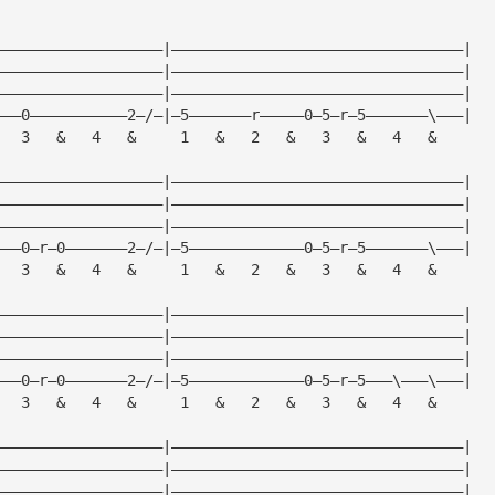
———————————————————|—————————————————————————————————|
———————————————————|—————————————————————————————————|
———————————————————|—————————————————————————————————|
———0———————————2—/—|—5———————r—————0—5—r—5———————\———|
   3   &   4   &     1   &   2   &   3   &   4   &
———————————————————|—————————————————————————————————|
———————————————————|—————————————————————————————————|
———————————————————|—————————————————————————————————|
———0—r—0———————2—/—|—5—————————————0—5—r—5———————\———|
   3   &   4   &     1   &   2   &   3   &   4   &
———————————————————|—————————————————————————————————|
———————————————————|—————————————————————————————————|
———————————————————|—————————————————————————————————|
———0—r—0———————2—/—|—5—————————————0—5—r—5———\———\———|
   3   &   4   &     1   &   2   &   3   &   4   &
———————————————————|—————————————————————————————————|
———————————————————|—————————————————————————————————|
———————————————————|—————————————————————————————————|