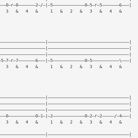
———0—r—0———————2—/—|—5—————————————0—5—r—5———————6———|
   3   &   4   &     1   &   2   &   3   &   4   &
———————————————————|—————————————————————————————————|
———————————————————|—————————————————————————————————|
———————————————————|—————————————————————————————————|
—5—7—r—7———————6———|—5—————————————0—5———————————\———|
   3   &   4   &     1   &   2   &   3   &   4   &
———————————————————|—————————————————————————————————|
———————————————————|—————————————————————————————————|
———————————————————|—————————————————————————————————|
———0———————————0—1—|—2—————————————0—2—r—2—————/—4———|
   3   &   4   &     1   &   2   &   3   &   4   &
———————————————————|—————————————————————————————————|