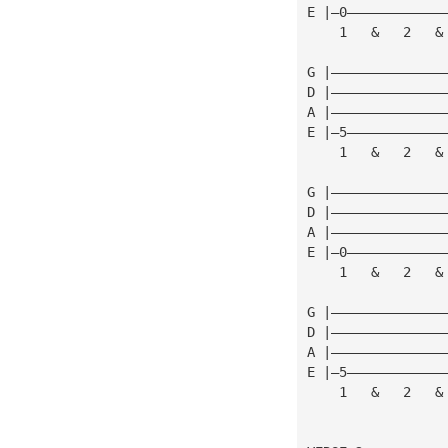
E |—0————————————
    1   &   2   &
G |——————————————
D |——————————————
A |——————————————
E |—5————————————
    1   &   2   &
G |——————————————
D |——————————————
A |——————————————
E |—0————————————
    1   &   2   &
G |——————————————
D |——————————————
A |——————————————
E |—5————————————
    1   &   2   &