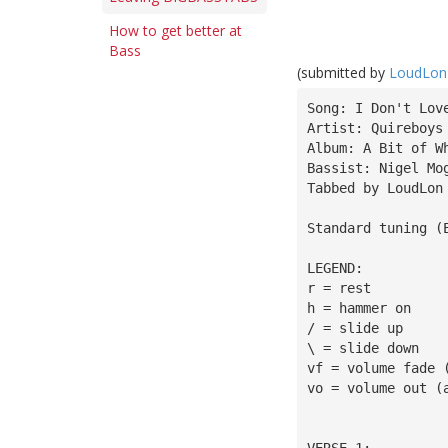
How to get better at
Bass
(submitted by
LoudLon
Song: I Don't Lov
Artist: Quireboys
Album: A Bit of W
Bassist: Nigel Mo
Tabbed by LoudLon
Standard tuning (
LEGEND:
r = rest
h = hammer on
/ = slide up
\ = slide down
vf = volume fade 
vo = volume out (
VERSE 1: