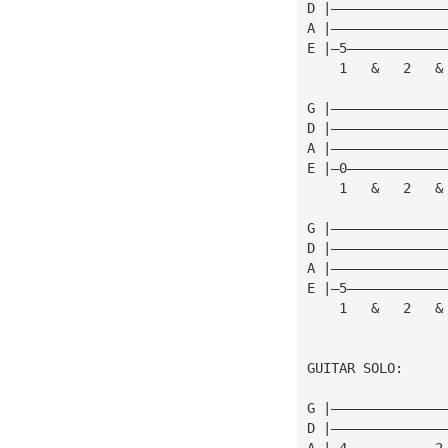
D |——————————————
A |——————————————
E |—5————————————
    1   &   2   &
G |——————————————
D |——————————————
A |——————————————
E |—0————————————
    1   &   2   &
G |——————————————
D |——————————————
A |——————————————
E |—5————————————
    1   &   2   &
GUITAR SOLO:
G |——————————————
D |——————————————
A |—4———————————2