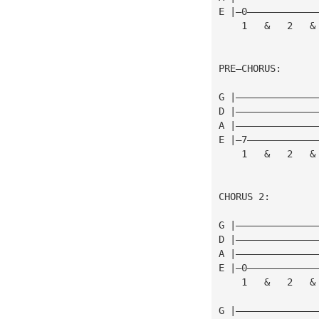
E |—0————————————
    1   &   2   &
PRE—CHORUS:
G |——————————————
D |——————————————
A |——————————————
E |—7————————————
    1   &   2   &
CHORUS 2:
G |——————————————
D |——————————————
A |——————————————
E |—0————————————
    1   &   2   &
G |——————————————