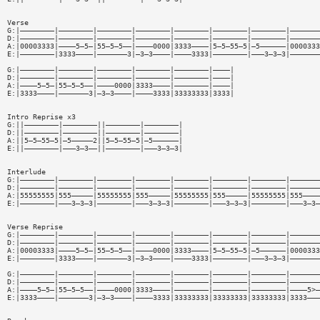
Verse
G:|————————|————————|————————|————————|————————|————————|————————|———————
D:|————————|————————|————————|————————|————————|————————|————————|———————
A:|00003333|————5—5—|55—5—5——|————0000|3333————|5—5—55—5|—5——————|0000333
E:|————————|3333————|———————3|—3—3————|————3333|————————|———3—3—3|———————
G:|————————|————————|————————|————————|————————|————|
D:|————————|————————|————————|————————|————————|————|
A:|————5—5—|55—5—5——|————0000|3333————|————————|————|
E:|3333————|———————3|—3—3————|————3333|33333333|3333|
Intro Reprise x3
G:||————————|————————||————————|————————|
D:||————————|————————||————————|————————|
A:||5—5—55—5|—5—————2||5—5—55—5|—5——————|
E:||————————|———3—3——||————————|———3—3—3|
Interlude
G:|————————|————————|————————|————————|————————|————————|————————|———————
D:|————————|————————|————————|————————|————————|————————|————————|———————
A:|55555555|555—————|55555555|555—————|55555555|555—————|55555555|555————
E:|————————|———3—3—3|————————|———3—3—3|————————|———3—3—3|————————|———3—3—
Verse Reprise
G:|————————|————————|————————|————————|————————|————————|————————|———————
D:|————————|————————|————————|————————|————————|————————|————————|———————
A:|00003333|————5—5—|55—5—5——|————0000|3333————|5—5—55—5|—5——————|0000333
E:|————————|3333————|———————3|—3—3————|————3333|————————|———3—3—3|———————
G:|————————|————————|————————|————————|————————|————————|————————|———————
D:|————————|————————|————————|————————|————————|————————|————————|———————
A:|————5—5—|55—5—5——|————0000|3333————|————————|————————|————————|————5>—
E:|3333————|———————3|—3—3————|————3333|33333333|33333333|33333333|3333———