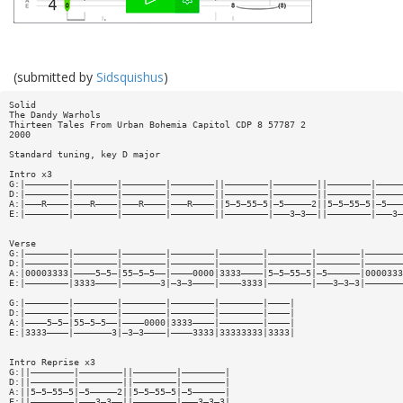
(submitted by
Sidsquishus
)
Solid
The Dandy Warhols
Thirteen Tales From Urban Bohemia Capitol CDP 8 57787 2
2000
Standard tuning, key D major
Intro x3
G:|————————|————————|————————|————————||————————|————————||————————|—————
D:|————————|————————|————————|————————||————————|————————||————————|—————
A:|———R————|———R————|———R————|———R————||5—5—55—5|—5—————2||5—5—55—5|—5———
E:|————————|————————|————————|————————||————————|———3—3——||————————|———3—
Verse
G:|————————|————————|————————|————————|————————|————————|————————|———————
D:|————————|————————|————————|————————|————————|————————|————————|———————
A:|00003333|————5—5—|55—5—5——|————0000|3333————|5—5—55—5|—5——————|0000333
E:|————————|3333————|———————3|—3—3————|————3333|————————|———3—3—3|———————
G:|————————|————————|————————|————————|————————|————|
D:|————————|————————|————————|————————|————————|————|
A:|————5—5—|55—5—5——|————0000|3333————|————————|————|
E:|3333————|———————3|—3—3————|————3333|33333333|3333|
Intro Reprise x3
G:||————————|————————||————————|————————|
D:||————————|————————||————————|————————|
A:||5—5—55—5|—5—————2||5—5—55—5|—5——————|
E:||————————|———3—3——||————————|———3—3—3|