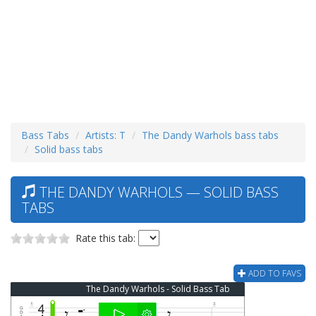
Bass Tabs
Artists: T
The Dandy Warhols bass tabs
Solid bass tabs
THE DANDY WARHOLS — SOLID BASS
TABS
Rate this tab:
ADD TO FAVS
The Dandy Warhols - Solid Bass Tab