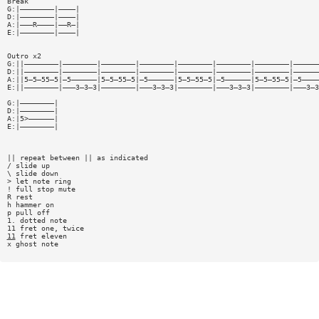
Break
G:|————————|————|
D:|————————|————|
A:|———R————|——R—|
E:|————————|————|
Outro x2
G:||————————|————————|————————|————————|————————|————————|————————|——————
D:||————————|————————|————————|————————|————————|————————|————————|——————
A:||5—5—55—5|—5——————|5—5—55—5|—5——————|5—5—55—5|—5——————|5—5—55—5|—5————
E:||————————|———3—3—3|————————|———3—3—3|————————|———3—3—3|————————|———3—3
G:|————————|
D:|————————|
A:|5>——————|
E:|————————|
|| repeat between || as indicated
/ slide up
\ slide down
> let note ring
! full stop mute
R rest
h hammer on
p pull off
1. dotted note
11 fret one, twice
11
fret eleven
x ghost note