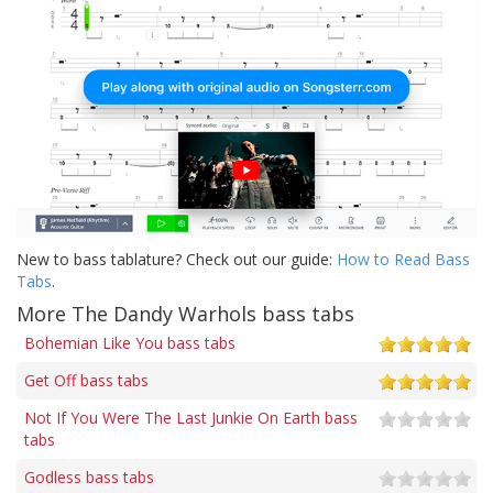
New to bass tablature? Check out our guide:
How to Read Bass
Tabs
.
More The Dandy Warhols bass tabs
Bohemian Like You bass tabs
Get Off bass tabs
Not If You Were The Last Junkie On Earth bass
tabs
Godless bass tabs