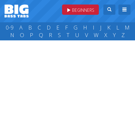
BEGINNERS
0-9
A
B
C
D
E
F
G
H
I
J
K
L
M
N
O
P
Q
R
S
T
U
V
W
X
Y
Z