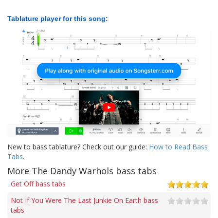
Tablature player for this song:
New to bass tablature? Check out our guide:
How to Read Bass
Tabs
.
More The Dandy Warhols bass tabs
Get Off bass tabs
Not If You Were The Last Junkie On Earth bass
tabs