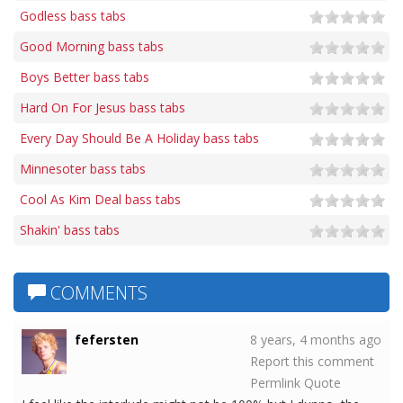
Godless bass tabs
Good Morning bass tabs
Boys Better bass tabs
Hard On For Jesus bass tabs
Every Day Should Be A Holiday bass tabs
Minnesoter bass tabs
Cool As Kim Deal bass tabs
Shakin' bass tabs
COMMENTS
fefersten
8 years, 4 months ago
Report this comment
Permlink
Quote