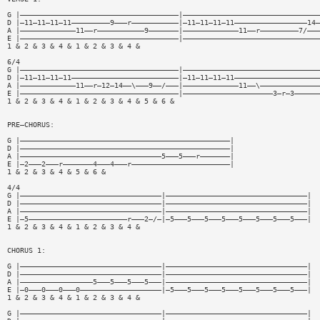
G |—————————————————————————————————————|————————————————————————————————
D |—11—11—11—11—————————9———r———————————|—11—11—11—11—————————————————14—
A |—————————————11——r———————————9———————|—————————————11——r—————————7/———
E |—————————————————————————————————————|————————————————————————————————
1 & 2 & 3 & 4 & 1 & 2 & 3 & 4 &
6/4
G |—————————————————————————————————————|————————————————————————————————
D |—11—11—11—11—————————————————————————|—11—11—11—11————————————————————
A |—————————————11——r—12—14——\———9——/———|—————————————11——\——————————————
E |—————————————————————————————————————|—————————————————————3—r—3——————
1 & 2 & 3 & 4 & 1 & 2 & 3 & 4 & 5 & 6 &
PRE—CHORUS:
G |—————————————————————————————————————————————————|
D |—————————————————————————————————————————————————|
A |—————————————————————————————————5———5———r———————|
E |—2———2———r———————4———4———r———————————————————————|
1 & 2 & 3 & 4 & 5 & 6 &
4/4
G |—————————————————————————————————|—————————————————————————————————|
D |—————————————————————————————————|—————————————————————————————————|
A |—————————————————————————————————|—————————————————————————————————|
E |—5———————————————————————r———2—/—|—5———5———5———5———5———5———5———5———|
1 & 2 & 3 & 4 & 1 & 2 & 3 & 4 &
CHORUS 1:
G |—————————————————————————————————|—————————————————————————————————|
D |—————————————————————————————————|—————————————————————————————————|
A |—————————————————5———5———5———5———|—————————————————————————————————|
E |—0———0———0———0———————————————————|—5———5———5———5———5———5———5———5———|
1 & 2 & 3 & 4 & 1 & 2 & 3 & 4 &
G |—————————————————————————————————|—————————————————————————————————|