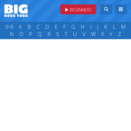
BEGINNERS
0-9
A
B
C
D
E
F
G
H
I
J
K
L
M
N
O
P
Q
R
S
T
U
V
W
X
Y
Z