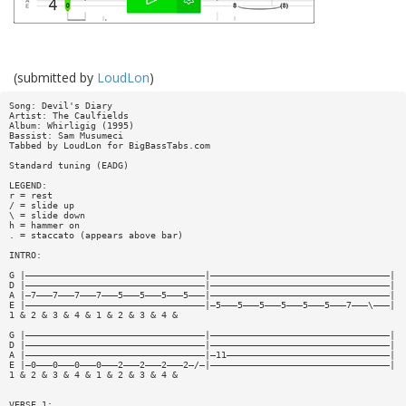
(submitted by
LoudLon
)
Song: Devil's Diary
Artist: The Caulfields
Album: Whirligig (1995)
Bassist: Sam Musumeci
Tabbed by LoudLon for BigBassTabs.com
Standard tuning (EADG)
LEGEND:
r = rest
/ = slide up
\ = slide down
h = hammer on
. = staccato (appears above bar)
INTRO:
G |—————————————————————————————————|—————————————————————————————————|
D |—————————————————————————————————|—————————————————————————————————|
A |—7———7———7———7———5———5———5———5———|—————————————————————————————————|
E |—————————————————————————————————|—5———5———5———5———5———5———7———\———|
1 & 2 & 3 & 4 & 1 & 2 & 3 & 4 &
G |—————————————————————————————————|—————————————————————————————————|
D |—————————————————————————————————|—————————————————————————————————|
A |—————————————————————————————————|—11——————————————————————————————|
E |—0———0———0———0———2———2———2———2—/—|—————————————————————————————————|
1 & 2 & 3 & 4 & 1 & 2 & 3 & 4 &
VERSE 1: