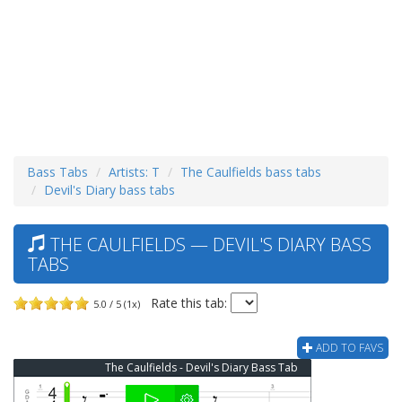
Bass Tabs
Artists: T
The Caulfields bass tabs
Devil's Diary bass tabs
THE CAULFIELDS — DEVIL'S DIARY BASS
TABS
Rate this tab:
5.0 / 5 (1x)
ADD TO FAVS
The Caulfields - Devil's Diary Bass Tab