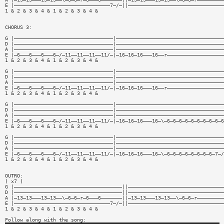
E |————————————————————————————————7—/—||————————————————————————————————
1 & 2 & 3 & 4 & 1 & 2 & 3 & 4 &
CHORUS 3:
G |—————————————————————————————————|————————————————————————————————————
D |—————————————————————————————————|————————————————————————————————————
A |—————————————————————————————————|————————————————————————————————————
E |—6———6———6———6—/—11——11——11——11/—|—16—16—16———16——r———————————————————
1 & 2 & 3 & 4 & 1 & 2 & 3 & 4 &
G |—————————————————————————————————|————————————————————————————————————
D |—————————————————————————————————|————————————————————————————————————
A |—————————————————————————————————|————————————————————————————————————
E |—6———6———6———6—/—11——11——11——11/—|—16—16—16———16——r———————————————————
1 & 2 & 3 & 4 & 1 & 2 & 3 & 4 &
G |—————————————————————————————————|————————————————————————————————————
D |—————————————————————————————————|————————————————————————————————————
A |—————————————————————————————————|————————————————————————————————————
E |—6———6———6———6—/—11——11——11——11/—|—16—16—16———16—\—6—6—6—6—6—6—6—6—6—6
1 & 2 & 3 & 4 & 1 & 2 & 3 & 4 &
G |—————————————————————————————————|————————————————————————————————————
D |—————————————————————————————————|————————————————————————————————————
A |—————————————————————————————————|————————————————————————————————————
E |—6———6———6———6—/—11——11——11——11/—|—16—16—16———16—\—6—6—6—6—6—6—6—6—7—/
1 & 2 & 3 & 4 & 1 & 2 & 3 & 4 &
OUTRO:
( x7 )
G |————————————————————————————————————||————————————————————————————————
D |————————————————————————————————————||————————————————————————————————
A |—13—13———13—13——\—6—6—r—6———6———————||—13—13———13—13——\—6—6—r—————————
E |————————————————————————————————7—/—||————————————————————————————————
1 & 2 & 3 & 4 & 1 & 2 & 3 & 4 &
Follow along with the song: