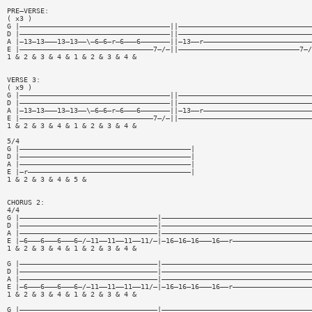
PRE—VERSE:
( x3 )
G |————————————————————————————————————||————————————————————————————————
D |————————————————————————————————————||————————————————————————————————
A |—13—13———13—13——\—6—6—r—6———6———————||—13——r——————————————————————————
E |————————————————————————————————7—/—||—————————————————————————————7—/
1 & 2 & 3 & 4 & 1 & 2 & 3 & 4 &
VERSE 3:
( x9 )
G |————————————————————————————————————||————————————————————————————————
D |————————————————————————————————————||————————————————————————————————
A |—13—13———13—13——\—6—6—r—6———6———————||—13——r——————————————————————————
E |————————————————————————————————7—/—||————————————————————————————————
1 & 2 & 3 & 4 & 1 & 2 & 3 & 4 &
5/4
G |—————————————————————————————————————————|
D |—————————————————————————————————————————|
A |—————————————————————————————————————————|
E |—r———————————————————————————————————————|
1 & 2 & 3 & 4 & 5 &
CHORUS 2:
4/4
G |—————————————————————————————————|————————————————————————————————————
D |—————————————————————————————————|————————————————————————————————————
A |—————————————————————————————————|————————————————————————————————————
E |—6———6———6———6—/—11——11——11——11/—|—16—16—16———16——r———————————————————
1 & 2 & 3 & 4 & 1 & 2 & 3 & 4 &
G |—————————————————————————————————|————————————————————————————————————
D |—————————————————————————————————|————————————————————————————————————
A |—————————————————————————————————|————————————————————————————————————
E |—6———6———6———6—/—11——11——11——11/—|—16—16—16———16——r———————————————————
1 & 2 & 3 & 4 & 1 & 2 & 3 & 4 &
G |—————————————————————————————————|————————————————————————————————————