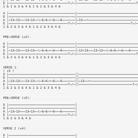
E |————————————————————————————————7—/—|————————————————————————————————7
1 & 2 & 3 & 4 & 1 & 2 & 3 & 4 &
G |————————————————————————————————————|—————————————————————————————————
D |————————————————————————————————————|—————————————————————————————————
A |—13—13———13—13——\—6—6—r—6———6———————|—13——r———————————————————————————
E |————————————————————————————————7—/—|—————————————————————————————7—/—
1 & 2 & 3 & 4 & 1 & 2 & 3 & 4 &
PRE—VERSE (x3):
G |————————————————————————————————————|—————————————————————————————————
D |————————————————————————————————————|—————————————————————————————————
A |—13—13———13—13——\—6—6—r—6———6———————|—13—13———13—13——\—6—6—r—6———6————
E |————————————————————————————————7—/—|————————————————————————————————7
1 & 2 & 3 & 4 & 1 & 2 & 3 & 4 &
VERSE 1:
( x3 )
G |————————————————————————————————————||————————————————————————————————
D |————————————————————————————————————||————————————————————————————————
A |—13—13———13—13——\—6—6—r—6———6———————||—13——r——————————————————————————
E |————————————————————————————————7—/—||—————————————————————————————7—/
1 & 2 & 3 & 4 & 1 & 2 & 3 & 4 &
PRE—VERSE (x5):
G |————————————————————————————————————|
D |————————————————————————————————————|
A |—13—13———13—13——\—6—6—r—6———6———————|
E |————————————————————————————————7—/—|
1 & 2 & 3 & 4 &
VERSE 2 (x4):
G |————————————————————————————————————|