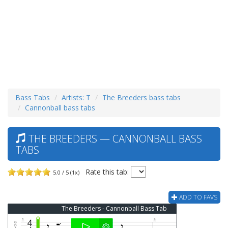
Bass Tabs
Artists: T
The Breeders bass tabs
Cannonball bass tabs
THE BREEDERS — CANNONBALL BASS
TABS
Rate this tab:
5.0 / 5 (1x)
ADD TO FAVS
The Breeders - Cannonball Bass Tab