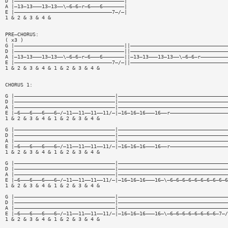
D |————————————————————————————————————|
A |—13—13———13—13——\—6—6—r—6———6———————|
E |————————————————————————————————7—/—|
1 & 2 & 3 & 4 &
PRE—CHORUS:
( x3 )
G |————————————————————————————————————||————————————————————————————————
D |————————————————————————————————————||————————————————————————————————
A |—13—13———13—13——\—6—6—r—6———6———————||—13—13———13—13——\—6—6—r—————————
E |————————————————————————————————7—/—||————————————————————————————————
1 & 2 & 3 & 4 & 1 & 2 & 3 & 4 &
CHORUS 1:
G |—————————————————————————————————|————————————————————————————————————
D |—————————————————————————————————|————————————————————————————————————
A |—————————————————————————————————|————————————————————————————————————
E |—6———6———6———6—/—11——11——11——11/—|—16—16—16———16——r———————————————————
1 & 2 & 3 & 4 & 1 & 2 & 3 & 4 &
G |—————————————————————————————————|————————————————————————————————————
D |—————————————————————————————————|————————————————————————————————————
A |—————————————————————————————————|————————————————————————————————————
E |—6———6———6———6—/—11——11——11——11/—|—16—16—16———16——r———————————————————
1 & 2 & 3 & 4 & 1 & 2 & 3 & 4 &
G |—————————————————————————————————|————————————————————————————————————
D |—————————————————————————————————|————————————————————————————————————
A |—————————————————————————————————|————————————————————————————————————
E |—6———6———6———6—/—11——11——11——11/—|—16—16—16———16—\—6—6—6—6—6—6—6—6—6—6
1 & 2 & 3 & 4 & 1 & 2 & 3 & 4 &
G |—————————————————————————————————|————————————————————————————————————
D |—————————————————————————————————|————————————————————————————————————
A |—————————————————————————————————|————————————————————————————————————
E |—6———6———6———6—/—11——11——11——11/—|—16—16—16———16—\—6—6—6—6—6—6—6—6—7—/
1 & 2 & 3 & 4 & 1 & 2 & 3 & 4 &