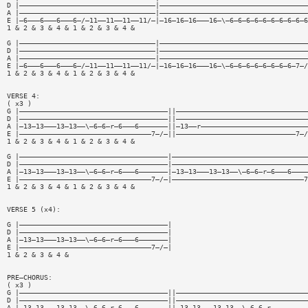
D |—————————————————————————————————|————————————————————————————————————
A |—————————————————————————————————|————————————————————————————————————
E |—6———6———6———6—/—11——11——11——11/—|—16—16—16———16—\—6—6—6—6—6—6—6—6—6—6
1 & 2 & 3 & 4 & 1 & 2 & 3 & 4 &
G |—————————————————————————————————|————————————————————————————————————
D |—————————————————————————————————|————————————————————————————————————
A |—————————————————————————————————|————————————————————————————————————
E |—6———6———6———6—/—11——11——11——11/—|—16—16—16———16—\—6—6—6—6—6—6—6—6—7—/
1 & 2 & 3 & 4 & 1 & 2 & 3 & 4 &
VERSE 4:
( x3 )
G |————————————————————————————————————||————————————————————————————————
D |————————————————————————————————————||————————————————————————————————
A |—13—13———13—13——\—6—6—r—6———6———————||—13——r——————————————————————————
E |————————————————————————————————7—/—||—————————————————————————————7—/
1 & 2 & 3 & 4 & 1 & 2 & 3 & 4 &
G |————————————————————————————————————|—————————————————————————————————
D |————————————————————————————————————|—————————————————————————————————
A |—13—13———13—13——\—6—6—r—6———6———————|—13—13———13—13——\—6—6—r—6———6————
E |————————————————————————————————7—/—|————————————————————————————————7
1 & 2 & 3 & 4 & 1 & 2 & 3 & 4 &
VERSE 5 (x4):
G |————————————————————————————————————|
D |————————————————————————————————————|
A |—13—13———13—13——\—6—6—r—6———6———————|
E |————————————————————————————————7—/—|
1 & 2 & 3 & 4 &
PRE—CHORUS:
( x3 )
G |————————————————————————————————————||————————————————————————————————
D |————————————————————————————————————||————————————————————————————————
A |—13—13———13—13——\—6—6—r—6———6———————||—13—13———13—13——\—6—6—r—————————