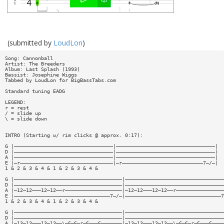
(submitted by
LoudLon
)
Song: Cannonball
Artist: The Breeders
Album: Last Splash (1993)
Bassist: Josephine Wiggs
Tabbed by LoudLon for BigBassTabs.com
Standard tuning EADG
LEGEND:
r = rest
/ = slide up
\ = slide down
INTRO (Starting w/ rim clicks @ approx. 0:17):
G |—————————————————————————————————|—————————————————————————————————|
D |—————————————————————————————————|—————————————————————————————————|
A |—————————————————————————————————|—————————————————————————————————|
E |—r———————————————————————————————|—r———————————————————————————7—/—|
1 & 2 & 3 & 4 & 1 & 2 & 3 & 4 &
G |————————————————————————————————————|—————————————————————————————————
D |————————————————————————————————————|—————————————————————————————————
A |—12—12———12—12——r———————————————————|—12—12———12—12——r————————————————
E |————————————————————————————————7—/—|————————————————————————————————7
1 & 2 & 3 & 4 & 1 & 2 & 3 & 4 &
G |————————————————————————————————————|—————————————————————————————————
D |————————————————————————————————————|—————————————————————————————————
A |—13—13———13—13——\—6—6—r—6———6———————|—13—13———13—13——\—6—6—r—6———6————