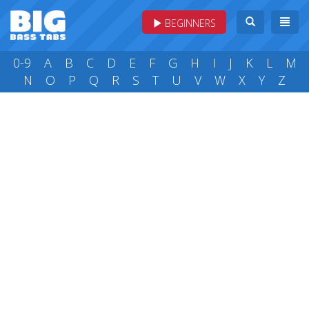
BEGINNERS
0-9
A
B
C
D
E
F
G
H
I
J
K
L
M
N
O
P
Q
R
S
T
U
V
W
X
Y
Z