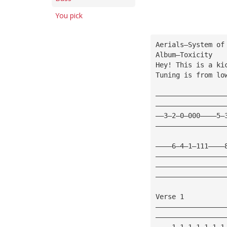
You pick
Aerials—System of
Album—Toxicity
Hey! This is a ki
Tuning is from lo
—————————————————
—————————————————
——3—2—0—000————5—
—————————————————
————6—4—1—111————
—————————————————
—————————————————
—————————————————
Verse 1
—————————————————
—————————————————
————1—1—1—1—1—1—1