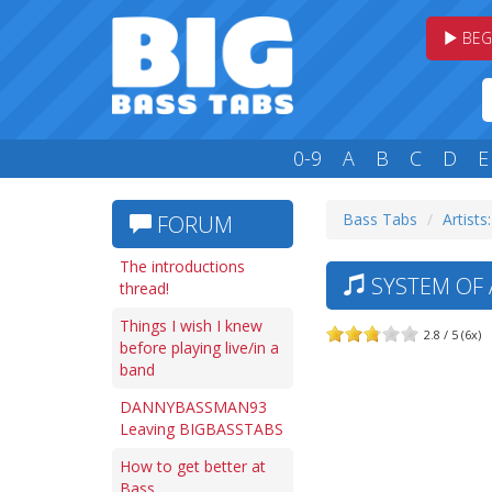
BEG
0-9
A
B
C
D
E
Bass Tabs
Artists:
FORUM
The introductions
SYSTEM OF 
thread!
Things I wish I knew
2.8 / 5 (6x)
before playing live/in a
band
DANNYBASSMAN93
Leaving BIGBASSTABS
How to get better at
Bass