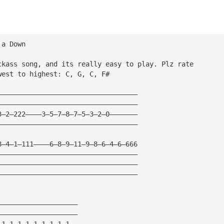
 a Down
ckass song, and its really easy to play. Plz rate
west to highest: C, G, C, F#
———————————————————————————————————
———————————————————————————————————
3—2—222————3—5—7—8—7—5—3—2—0———————
———————————————————————————————————
8—4—1—111————6—8—9—11—9—8—6—4—6—666
———————————————————————————————————
———————————————————————————————————
———————————————————————————————————
————————————————————
————————————————————
—1—1—1—1—1—1—1—1—1——