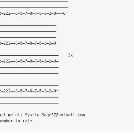
—————————————————————————————
—————————————————————————————
2—222——3—5—7—8—7—5—3—2—0———8
————————————————————————
————————————————————————
————————————————————————
2—222——3—5—7—8—7—5—3—2—0
—————————————————————————    3x
2—222——3—5—7—8—7—5—3—2—0—
—————————————————————————
—————————————————————————
—————————————————————————
2—222——3—5—7—8—7—5—3—2—0*
—————————————————————————
—————————————————————————
ail me at; 
Mystic_Mage37@hotmail.com
member to rate.