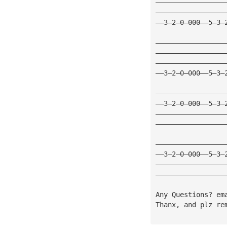
—————————————————
—————————————————
——3—2—0—000——5—3—
—————————————————
—————————————————
—————————————————
——3—2—0—000——5—3—
—————————————————
——3—2—0—000——5—3—
—————————————————
—————————————————
—————————————————
——3—2—0—000——5—3—
—————————————————
—————————————————
Any Questions? em
Thanx, and plz re