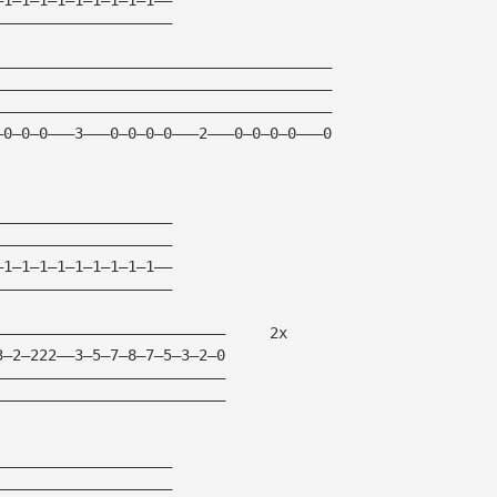
————————————————————
——————————————————————————————————————
——————————————————————————————————————
——————————————————————————————————————
—0—0—0———3———0—0—0—0———2———0—0—0—0———0
————————————————————
————————————————————
—1—1—1—1—1—1—1—1—1——
————————————————————
——————————————————————————     2x
3—2—222——3—5—7—8—7—5—3—2—0
——————————————————————————
——————————————————————————
————————————————————
————————————————————