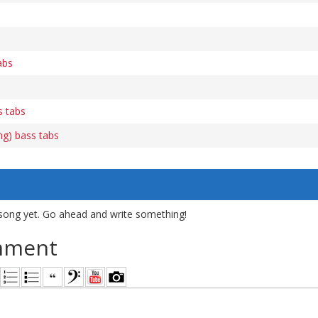
abs
s tabs
ng) bass tabs
song yet. Go ahead and write something!
mment