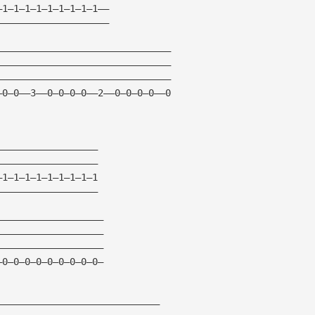
—1—1—1—1—1—1—1—1—1——
————————————————————
———————————————————————————————
———————————————————————————————
———————————————————————————————
—0—0——3——0—0—0—0——2——0—0—0—0——0
——————————————————
——————————————————
—1—1—1—1—1—1—1—1—1
——————————————————
———————————————————
———————————————————
———————————————————
—0—0—0—0—0—0—0—0—0—
—————————————————————————————