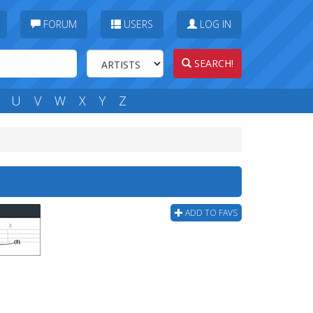
FORUM
USERS
LOG IN
SEARCH!
U
V
W
X
Y
Z
ADD TO FAVS