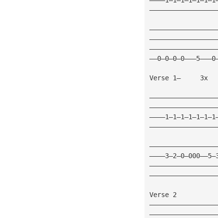
—————————————————
—————————————————
—————————————————
—————————————————
——0—0—0—0———5———0
Verse 1—     3x
—————————————————
—————————————————
————1—1—1—1—1—1—1
—————————————————
—————————————————
————3—2—0—000——5—
—————————————————
—————————————————
Verse 2
—————————————————
—————————————————