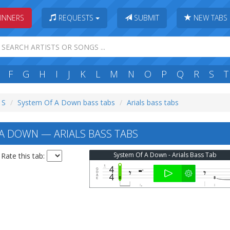
INNERS
REQUESTS
SUBMIT
NEW TABS
F
G
H
I
J
K
L
M
N
O
P
Q
R
S
T
 S
System Of A Down bass tabs
Arials bass tabs
A DOWN — ARIALS BASS TABS
System Of A Down - Arials Bass Tab
Rate this tab: