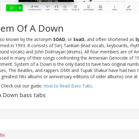
tem Of A Down
lso known by the acronym
SOAD
, or
SoaD
, and often shortened as
S
ormed in 1993. It consists of Serj Tankian (lead vocals, keyboards, rhy
ound vocals) and John Dolmayan (drums). All four members are of Ar
ssed in many of their songs confronting the Armenian Genocide of 
nment. System of a Down is the only band to have two original numb
ses, The Beatles, and rappers DMX and Tupak Shakur have had two n
., greatest hits albums or anniversary editions of older albums) one a
 Check out our guide:
How to Read Bass Tabs
.
A Down bass tabs
abs