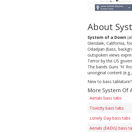
About Sys
System of a Down
(a
Glendale, California, f
Odadjian (bass, backgr
outspoken views expre
Terror by the US gover
The bands Guns 'N' Ro
unoriginal content (e.g
New to bass tablature?
More System Of 
Aerials bass tabs
Toxicity bass tabs
Lonely Day bass tabs
Aerials (EADG) bass t