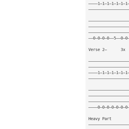
————1—1—1—1—1—1—1
—————————————————
—————————————————
—————————————————
—————————————————
——0—0—0—0——5——0—0
Verse 2—      3x
—————————————————
—————————————————
————1—1—1—1—1—1—1
—————————————————
—————————————————
—————————————————
—————————————————
————0—0—0—0—0—0—0
Heavy Part
—————————————————