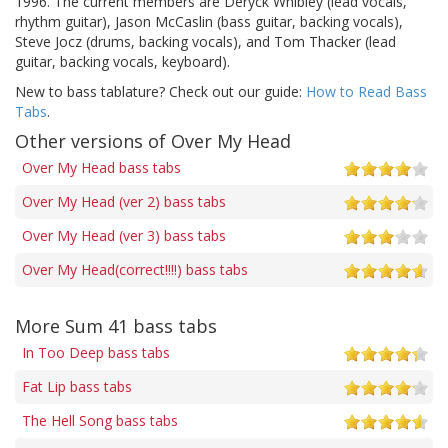
1996. The current members are Deryck Whibley (lead vocals,
rhythm guitar), Jason McCaslin (bass guitar, backing vocals),
Steve Jocz (drums, backing vocals), and Tom Thacker (lead
guitar, backing vocals, keyboard).
New to bass tablature? Check out our guide:
How to Read Bass
Tabs
.
Other versions of Over My Head
Over My Head bass tabs
Over My Head (ver 2) bass tabs
Over My Head (ver 3) bass tabs
Over My Head(correct!!!!) bass tabs
More Sum 41 bass tabs
In Too Deep bass tabs
Fat Lip bass tabs
The Hell Song bass tabs