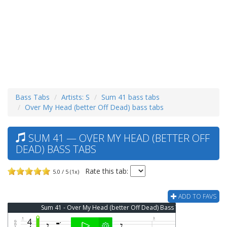
Bass Tabs
Artists: S
Sum 41 bass tabs
Over My Head (better Off Dead) bass tabs
SUM 41 — OVER MY HEAD (BETTER OFF
DEAD) BASS TABS
Rate this tab:
5.0 / 5 (1x)
ADD TO FAVS
Sum 41 - Over My Head (better Off Dead) Bass Tab