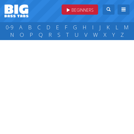
BEGINNERS
0-9
A
B
C
D
E
F
G
H
I
J
K
L
M
N
O
P
Q
R
S
T
U
V
W
X
Y
Z