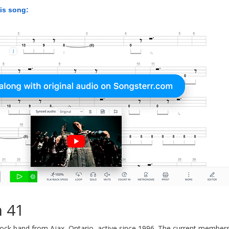
his song:
 41
ock band from Ajax, Ontario, active since 1996. The current members 