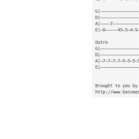
G|———————————————
D|———————————————
A|————7——————————
E|—0—————45—5—4—5
Outro            
G|———————————————
D|———————————————
A|—7—7—7—7—5—5—5—
E|———————————————
Brought to you by
http://www.bassma