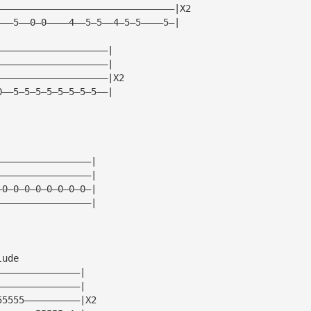
————————————————————————————————|X2
———5——0—0————4——5—5——4—5—5————5—|
————————————————————|
————————————————————|
————————————————————|X2
0——5—5—5—5—5—5—5—5——|
—————————————————|
—————————————————|
—0—0—0—0—0—0—0—0—|
—————————————————|
lude
———————————————|
———————————————|
55555——————————|X2