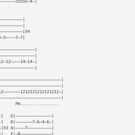
———————55555—4—|
——————————|
——————————|
——————————|X4
5—5————7—7|
———————————————|
———————————————|
12—12————14—14—|
———————————————|
——————————————————————————|
——————————————————————————|
12———————1212121212121212—|
——————————————————————————|
       Pm................
—|   G|———————————————|
—|   D|———————7—6—4—6—|
—|X3 A|————7——————————|
—|   E|—0—————————————|