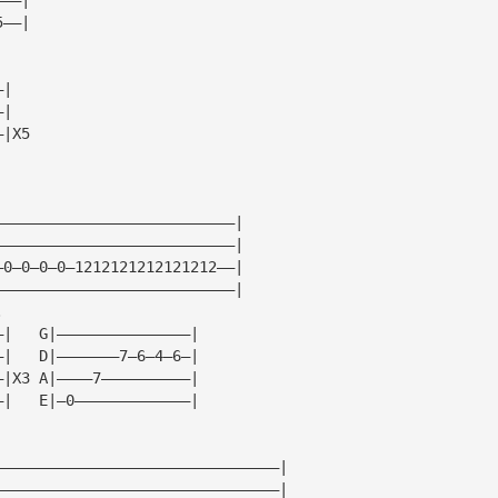
5——|
—|
—|
—|X5
|
———————————————————————————|
———————————————————————————|
—0—0—0—0—1212121212121212——|
———————————————————————————|
.
—|   G|———————————————|
—|   D|———————7—6—4—6—|
—|X3 A|————7——————————|
—|   E|—0—————————————|
————————————————————————————————|
————————————————————————————————|