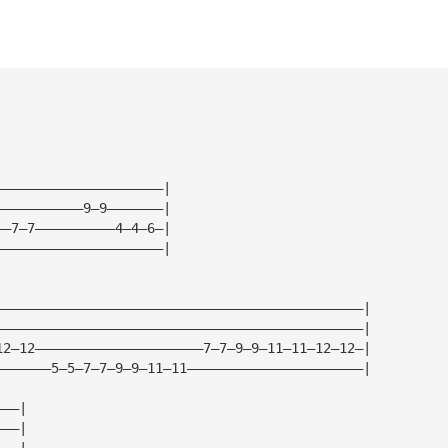
—————————————————————|
———————————9—9———————|
——7—7——————————4—4—6—|
—————————————————————|
——————————————————————————————————————————————|
——————————————————————————————————————————————|
12—12—————————————————————7—7—9—9—11—11—12—12—|
———————5—5—7—7—9—9—11—11——————————————————————|
———|
———|
———|