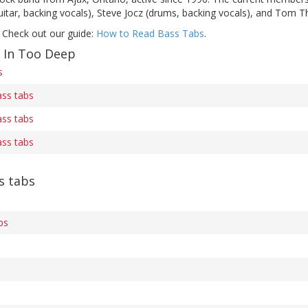
itar, backing vocals), Steve Jocz (drums, backing vocals), and Tom Th
 Check out our guide:
How to Read Bass Tabs
.
f In Too Deep
s
ass tabs
ass tabs
ass tabs
s tabs
bs