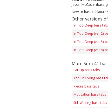
Jason McCaslin (bass gu
New to bass tablature?
Other versions o
In Too Deep bass tab
In Too Deep (ver 2) b
In Too Deep (ver 3) b
In Too Deep (ver 4) b
More Sum 41 bas
Fat Lip bass tabs
The Hell Song bass ta
Pieces bass tabs
Motivation bass tabs
Still Waiting bass tabs