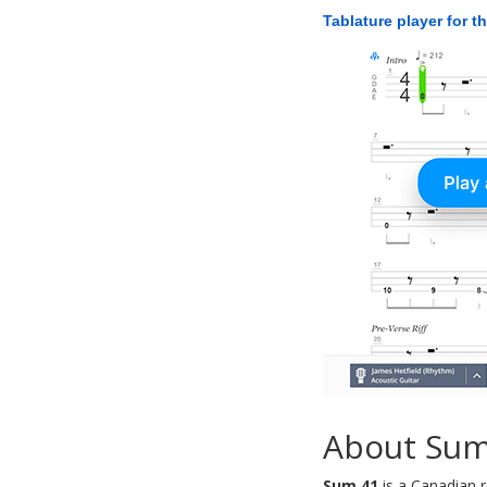
Tablature player for t
About Sum
Sum 41
is a Canadian r