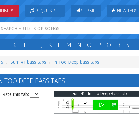
INNERS
REQUESTS
SUBMIT
NEW TABS
F
G
H
I
J
K
L
M
N
O
P
Q
R
S
T
 S
Sum 41 bass tabs
In Too Deep bass tabs
N TOO DEEP BASS TABS
Sum 41 - In Too Deep Bass Tab
Rate this tab: