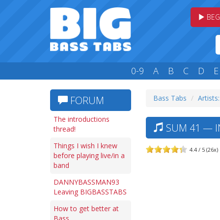
BEG
0-9
A
B
C
D
E
Bass Tabs
Artists:
FORUM
The introductions
SUM 41 — I
thread!
Things I wish I knew
4.4 / 5 (26x)
before playing live/in a
band
DANNYBASSMAN93
Leaving BIGBASSTABS
How to get better at
Bass