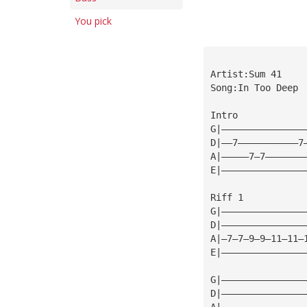
You pick
Artist:Sum 41
Song:In Too Deep
Intro
G|———————————————
D|——7———————————7
A|—————7—7———————
E|———————————————
Riff 1
G|———————————————
D|———————————————
A|—7—7—9—9—11—11—
E|———————————————
G|———————————————
D|———————————————
A|———————————————