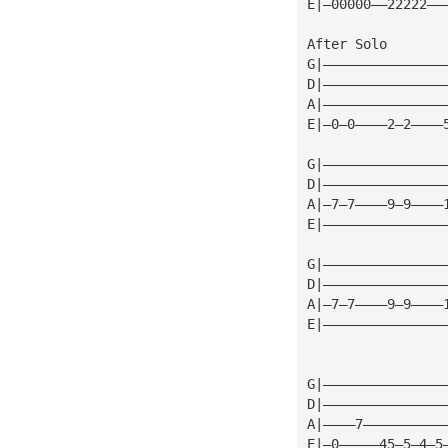
E|—00000——22222——
After Solo
G|———————————————
D|———————————————
A|———————————————
E|—0—0————2—2————
G|———————————————
D|———————————————
A|—7—7————9—9————
E|———————————————
G|———————————————
D|———————————————
A|—7—7————9—9————
E|———————————————
                 
G|———————————————
D|———————————————
A|————7——————————
E|—0—————45—5—4—5