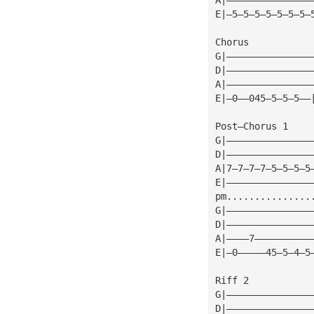
E|—5—5—5—5—5—5—5—
Chorus
G|———————————————
D|———————————————
A|———————————————
E|—0——045—5—5—5——
Post—Chorus 1
G|———————————————
D|———————————————
A|7—7—7—7—5—5—5—5
E|———————————————
pm...............
G|———————————————
D|———————————————
A|————7——————————
E|—0—————45—5—4—5
Riff 2
G|———————————————
D|———————————————