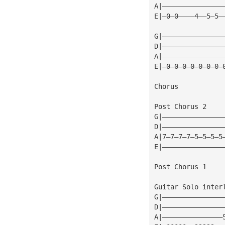
A|———————————————
E|—0—0————4——5—5—
G|———————————————
D|———————————————
A|———————————————
E|—0—0—0—0—0—0—0—
Chorus
Post Chorus 2
G|———————————————
D|———————————————
A|7—7—7—7—5—5—5—5
E|———————————————
Post Chorus 1
Guitar Solo inter
G|———————————————
D|———————————————
A|———————————————