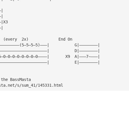
—|   
—|   
—|X3 
—|   
  (every  2x)             End On
—————————(5—5—5—5)———|           G|————————|
—————————————————————|           D|————————|
5—0—0—0—0—0—0—0—0————|       X9  A|———7~———|
—————————————————————|           E|————————|
 the BassMasta
sta.net/s/sum_41/145331.html