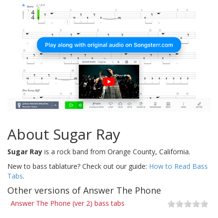
About Sugar Ray
Sugar Ray
is a rock band from Orange County, California.
New to bass tablature? Check out our guide:
How to Read Bass
Tabs
.
Other versions of Answer The Phone
Answer The Phone (ver 2) bass tabs