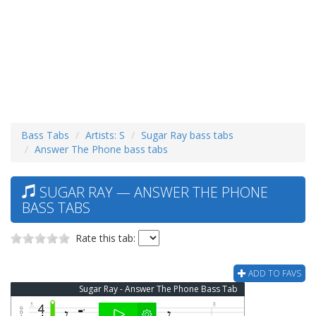
Bass Tabs
Artists: S
Sugar Ray bass tabs
Answer The Phone bass tabs
SUGAR RAY — ANSWER THE PHONE
BASS TABS
Rate this tab:
ADD TO FAVS
Sugar Ray - Answer The Phone Bass Tab