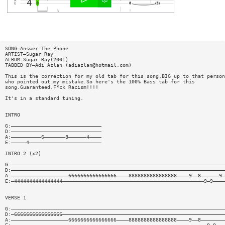
SONG—Answer The Phone
ARTIST—Sugar Ray
ALBUM—Sugar Ray(2001)
TABBED BY—Adi Azlan (
adiazlan@hotmail.com
)
This is the correction for my old tab for this song.BIG up to that person
who pointed out my mistake.So here's the 100% Bass tab for this
song.Guaranteed.F*ck Racism!!!!
It's in a standard tuning.
INTRO
G:——————————————————————————————
D:——————————————————————————————
A:——————————6———————8——————4————
E:—————4————————————————————————
INTRO 2 (x2)
G:———————————————————————————————————————————————————————————————————————
D:———————————————————————————————————————————————————————————————————————
A:———————————————————6666666666666666————8888888888888888————9——8——————9—
E:—4444444444444444———————————————————————————————————————————————9—9————
VERSE 1
G:———————————————————————————————————————————————————————————————————————
D:—6666666666666666——————————————————————————————————————————————————————
A:———————————————————6666666666666666————8888888888888888————9——8————————