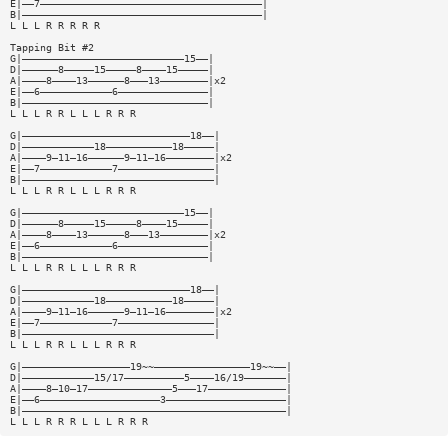
E|——7—————————————————————————————————————|
B|————————————————————————————————————————|
L L L R R R R R
Tapping Bit #2
G|———————————————————————————15——|
D|——————8—————15—————8————15—————|
A|————8————13——————8———13————————|x2
E|——6————————————6———————————————|
B|———————————————————————————————|
L L L R R L L L R R R
G|————————————————————————————18——|
D|————————————18———————————18—————|
A|————9—11—16——————9—11—16————————|x2
E|——7————————————7————————————————|
B|————————————————————————————————|
L L L R R L L L R R R
G|———————————————————————————15——|
D|——————8—————15—————8————15—————|
A|————8————13——————8———13————————|x2
E|——6————————————6———————————————|
B|———————————————————————————————|
L L L R R L L L R R R
G|————————————————————————————18——|
D|————————————18———————————18—————|
A|————9—11—16——————9—11—16————————|x2
E|——7————————————7————————————————|
B|————————————————————————————————|
L L L R R L L L R R R
G|——————————————————19~~————————————————19~~——|
D|————————————15/17——————————5————16/19———————|
A|————8—10—17——————————————5———17—————————————|
E|——6————————————————————3————————————————————|
B|————————————————————————————————————————————|
L L L R R R L L L R R R