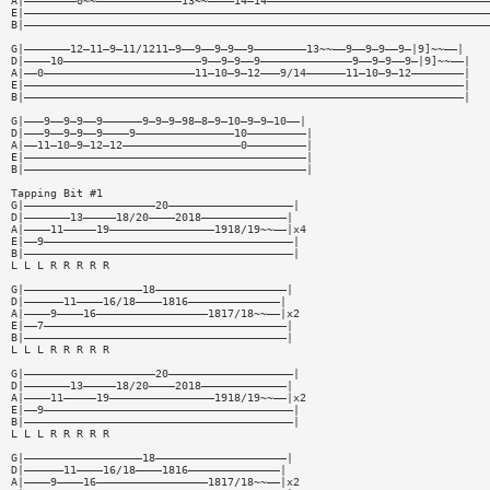
A|————————0~~—————————————13~~————14—14——————————————————————————————————
E|———————————————————————————————————————————————————————————————————————
B|———————————————————————————————————————————————————————————————————————
G|———————12—11—9—11/1211—9——9——9—9——9————————13~~——9——9—9——9—|9]~~——|
D|————10—————————————————————9——9—9——9——————————————9——9—9——9—|9]~~——|
A|——0———————————————————————11—10—9—12———9/14——————11—10—9—12————————|
E|———————————————————————————————————————————————————————————————————|
B|———————————————————————————————————————————————————————————————————|
G|———9——9—9——9——————9—9—9—98—8—9—10—9—9—10——|
D|———9——9—9——9————9———————————————10—————————|
A|——11—10—9—12—12——————————————————0—————————|
E|———————————————————————————————————————————|
B|———————————————————————————————————————————|
Tapping Bit #1
G|————————————————————20———————————————————|
D|———————13—————18/20————2018—————————————|
A|————11—————19————————————————1918/19~~——|x4
E|——9——————————————————————————————————————|
B|—————————————————————————————————————————|
L L L R R R R R
G|——————————————————18————————————————————|
D|——————11————16/18————1816——————————————|
A|————9————16—————————————————1817/18~~——|x2
E|——7—————————————————————————————————————|
B|————————————————————————————————————————|
L L L R R R R R
G|————————————————————20———————————————————|
D|———————13—————18/20————2018—————————————|
A|————11—————19————————————————1918/19~~——|x2
E|——9——————————————————————————————————————|
B|—————————————————————————————————————————|
L L L R R R R R
G|——————————————————18————————————————————|
D|——————11————16/18————1816——————————————|
A|————9————16—————————————————1817/18~~——|x2