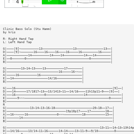
Clinic Bass Solo (Stu Hamm)
by kris
R: Right Hand Tap
L: Left Hand Tap
G|————|9]~——————————13—————————————————13———————————————13——|
D|————|9]~———————16————16————16————16—————16—————————16—————|
A|————————————14——————————14————14———————————14———14————————|
E|——0———————0———————————————————————————————————0———————————|
B|——————————————————————————————————————————————————————————|
G|————————13—14—13————13——————————17————————|
D|—————————————————————————————16—————16~~——|
A|—————16——————————16———————————————————————|
E|——14———————————————————14/16——————————————|
B|——————————————————————————————————————————|
G|———16——————————————————————————————————————————————————————|9]——|
D|———14——————17/1817—13——13/1413—11——14/16————11h13p11—9———|9]——|
A|———16————————————————0—————————————————————14———————————————————|
E|——————9~~~———————————————————————————————————————————————0——————|
B|————————————————————————————————————————————————————————————————|
R
G|—————————————13—14—13—16—18—————————————————————20—18——17——|
D|—————————————————————————————————19p18p17————17————————18——|
A|——16~~————16————————————————0~~~——————————18———————————15——|
E|———————14——————————————————————————————————————————————————|
B|———————————————————————————————————————————————————————————|
G|————————————————————————————————————————————————————13—11——14—13—13h14p
D|——14/16—————13/14—11—16——————14—14————13—11—9——9/10—————————0——————————