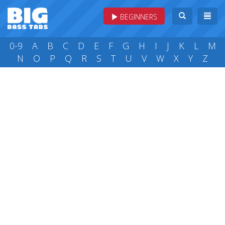
BEGINNERS
0-9
A
B
C
D
E
F
G
H
I
J
K
L
M
N
O
P
Q
R
S
T
U
V
W
X
Y
Z