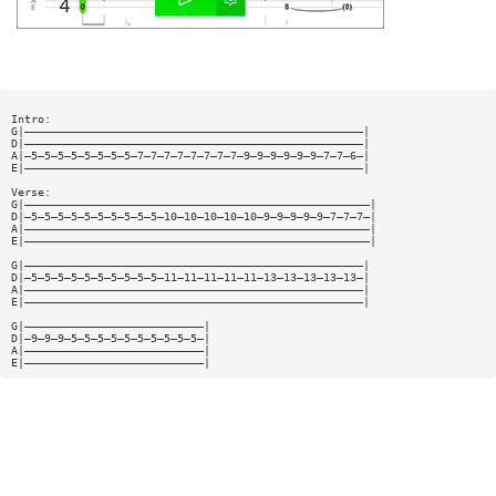
Intro:
G|———————————————————————————————————————————————————|
D|———————————————————————————————————————————————————|
A|—5—5—5—5—5—5—5—5—7—7—7—7—7—7—7—7—9—9—9—9—9—9—7—7—6—|
E|———————————————————————————————————————————————————|
Verse:
G|————————————————————————————————————————————————————|
D|—5—5—5—5—5—5—5—5—5—5—10—10—10—10—10—9—9—9—9—9—7—7—7—|
A|————————————————————————————————————————————————————|
E|————————————————————————————————————————————————————|
G|———————————————————————————————————————————————————|
D|—5—5—5—5—5—5—5—5—5—5—11—11—11—11—11—13—13—13—13—13—|
A|———————————————————————————————————————————————————|
E|———————————————————————————————————————————————————|
G|———————————————————————————|
D|—9—9—9—5—5—5—5—5—5—5—5—5—5—|
A|———————————————————————————|
E|———————————————————————————|