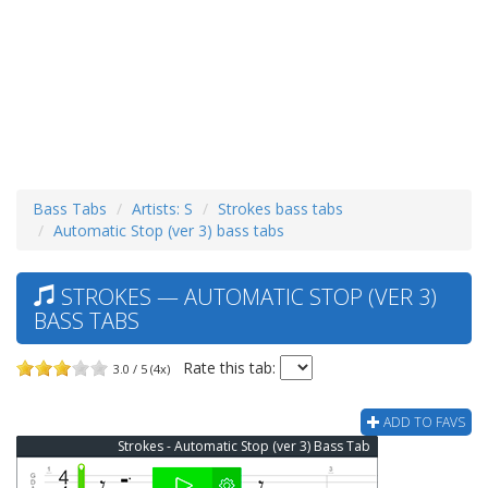
Bass Tabs
Artists: S
Strokes bass tabs
Automatic Stop (ver 3) bass tabs
STROKES — AUTOMATIC STOP (VER 3)
BASS TABS
Rate this tab:
3.0 / 5 (4x)
ADD TO FAVS
Strokes - Automatic Stop (ver 3) Bass Tab