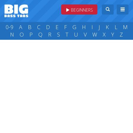
BEGINNERS
0-9
A
B
C
D
E
F
G
H
I
J
K
L
M
N
O
P
Q
R
S
T
U
V
W
X
Y
Z