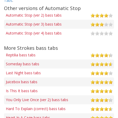
Tabs
.
Other versions of Automatic Stop
Automatic Stop (ver 2) bass tabs
Automatic Stop (ver 3) bass tabs
Automatic Stop (ver 4) bass tabs
More Strokes bass tabs
Reptilia bass tabs
Someday bass tabs
Last Night bass tabs
Juicebox bass tabs
Is This It bass tabs
You Only Live Once (ver 2) bass tabs
Hard To Explain (correct) bass tabs
Heart In A Cage bass tabs