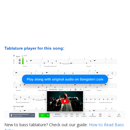
Tablature player for this song:
New to bass tablature? Check out our guide:
How to Read Bass