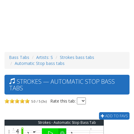
Bass Tabs
Artists: S
Strokes bass tabs
Automatic Stop bass tabs
STROKES — AUTOMATIC STOP BASS
TABS
Rate this tab:
5.0 / 5 (3x)
ADD TO FAVS
Strokes - Automatic Stop Bass Tab