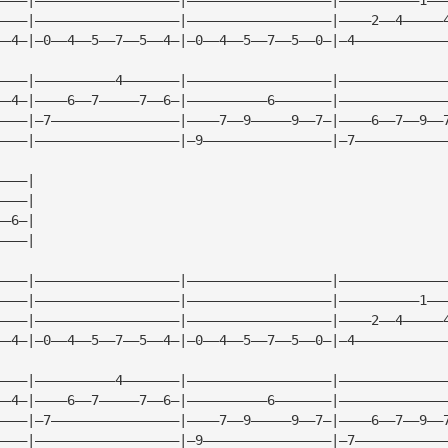
————|——————————————————|——————————————————|————2——4—————
——4—|—0——4——5——7——5——4—|—0——4——5——7——5——0—|—4———————————
————|——————————4———————|——————————————————|—————————————
——4—|————6——7—————7——6—|——————————6———————|—————————————
————|—7————————————————|————7——9—————9——7—|————6——7——9——
————|——————————————————|—9————————————————|—7———————————
————|
————|
——6—|
————|
————|——————————————————|——————————————————|—————————————
————|——————————————————|——————————————————|——————————1——
————|——————————————————|——————————————————|————2——4—————
——4—|—0——4——5——7——5——4—|—0——4——5——7——5——0—|—4———————————
————|——————————4———————|——————————————————|—————————————
——4—|————6——7—————7——6—|——————————6———————|—————————————
————|—7————————————————|————7——9—————9——7—|————6——7——9——
————|——————————————————|—9————————————————|—7———————————