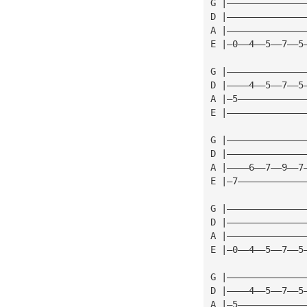
G |——————————————
D |——————————————
A |——————————————
E |—0——4——5——7——5
G |——————————————
D |————4——5——7——5
A |—5————————————
E |——————————————
G |——————————————
D |——————————————
A |————6——7——9——7
E |—7————————————
G |——————————————
D |——————————————
A |——————————————
E |—0——4——5——7——5
G |——————————————
D |————4——5——7——5
A |—5————————————