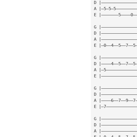
D |——————————————
A |—5—5—5————————
E |———————5————0—
G |——————————————
D |——————————————
A |——————————————
E |—0——4——5——7——5
G |——————————————
D |————4——5——7——5
A |—5————————————
E |——————————————
G |——————————————
D |——————————————
A |————6——7——9——7
E |—7————————————
G |——————————————
D |——————————————
A |——————————————
E |—0——4——5——7——5