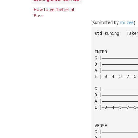
How to get better at
Bass
(submitted by
mr zee
)
std tuning   Take
INTRO
G |——————————————
D |——————————————
A |——————————————
E |—0——4——5——7——5
G |——————————————
D |——————————————
A |——————————————
E |—0——4——5——7——5
VERSE
G |——————————————
D |——————————————