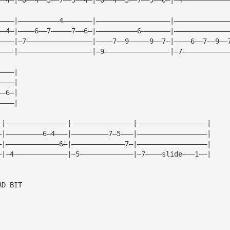
————|——————————4———————|——————————————————|—————————————
——4—|————6——7—————7——6—|——————————6———————|—————————————
————|—7————————————————|————7——9—————9——7—|————6——7——9——
————|——————————————————|—9————————————————|—7———————————
————|
————|
——6—|
————|
—|———————————————|———————————————|—————————————————|
—|—————————6—4———|—————————7—5———|—————————————————|
—|—————————————6—|—————————————7—|—————————————————|
—|—4—————————————|—5—————————————|—7————slide———1——|
RD BIT