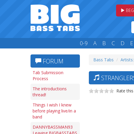
BEG
0-9
A
B
C
D
E
Bass Tabs
Artists:
FORUM
Tab Submission
STRANGLERS
Process
The introductions
Rate this
thread!
Things I wish I knew
before playing live/in a
band
DANNYBASSMAN93
Leaving BIGBASSTABS