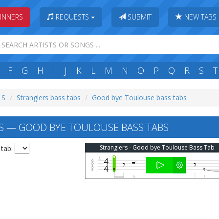
INNERS
REQUESTS
SUBMIT
NEW TABS
F
G
H
I
J
K
L
M
N
O
P
Q
R
S
T
 S
Stranglers bass tabs
Good bye Toulouse bass tabs
 — GOOD BYE TOULOUSE BASS TABS
Stranglers - Good bye Toulouse Bass Tab
 tab: