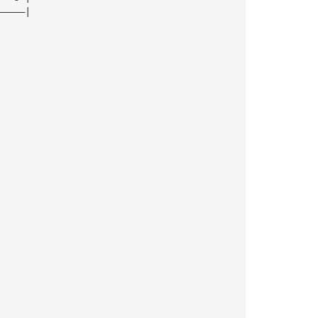
—————|