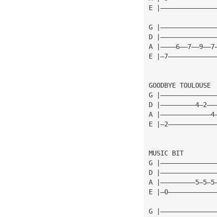
E |——————————————
G |——————————————
D |——————————————
A |————6——7——9——7
E |—7————————————
GOODBYE TOULOUSE
G |——————————————
D |—————————4—2——
A |—————————————4
E |—2————————————
MUSIC BIT
G |——————————————
D |——————————————
A |—————————5—5—5
E |—0————————————
G |——————————————