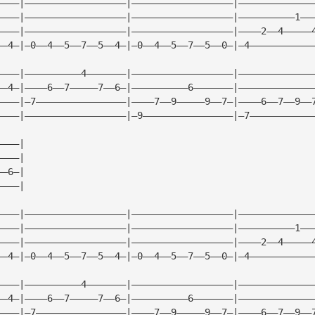
————|——————————————————|——————————————————|—————————————
————|——————————————————|——————————————————|——————————1——
————|——————————————————|——————————————————|————2——4—————
——4—|—0——4——5——7——5——4—|—0——4——5——7——5——0—|—4———————————
————|——————————4———————|——————————————————|—————————————
——4—|————6——7—————7——6—|——————————6———————|—————————————
————|—7————————————————|————7——9—————9——7—|————6——7——9——
————|——————————————————|—9————————————————|—7———————————
————|
————|
——6—|
————|
————|——————————————————|——————————————————|—————————————
————|——————————————————|——————————————————|——————————1——
————|——————————————————|——————————————————|————2——4—————
——4—|—0——4——5——7——5——4—|—0——4——5——7——5——0—|—4———————————
————|——————————4———————|——————————————————|—————————————
——4—|————6——7—————7——6—|——————————6———————|—————————————
————|—7————————————————|————7——9—————9——7—|————6——7——9——