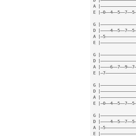
A |——————————————
E |—0——4——5——7——5
G |——————————————
D |————4——5——7——5
A |—5————————————
E |——————————————
G |——————————————
D |——————————————
A |————6——7——9——7
E |—7————————————
G |——————————————
D |——————————————
A |——————————————
E |—0——4——5——7——5
G |——————————————
D |————4——5——7——5
A |—5————————————
E |——————————————