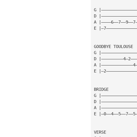
G |——————————————
D |——————————————
A |————6——7——9——7
E |—7————————————
GOODBYE TOULOUSE
G |——————————————
D |—————————4—2——
A |—————————————4
E |—2————————————
BRIDGE
G |——————————————
D |——————————————
A |——————————————
E |—0——4——5——7——5
VERSE