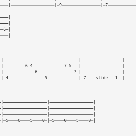
————|——————————————————|—9————————————————|—7———————————
————|
————|
——6—|
————|
—|———————————————|———————————————|—————————————————|
—|—————————6—4———|—————————7—5———|—————————————————|
—|—————————————6—|—————————————7—|—————————————————|
—|—4—————————————|—5—————————————|—7————slide———1——|
—|——————————————————|——————————————————|
—|——————————————————|——————————————————|
—|——————————————————|——————————————————|
—|—5————0————5————0—|—5————0————5————0—|
——————————————————————————————————————|