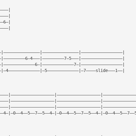
————|
————|
——6—|
————|
—|———————————————|———————————————|—————————————————|
—|—————————6—4———|—————————7—5———|—————————————————|
—|—————————————6—|—————————————7—|—————————————————|
—|—4—————————————|—5—————————————|—7————slide———1——|
————|——————————————————|——————————————————|—————————————
————|——————————————————|——————————————————|—————————————
————|——————————————————|——————————————————|—————————————
——4—|—0——4——5——7——5——4—|—0——4——5——7——5——4—|—0——4——5——7——