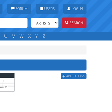
FORUM
USERS
LOG IN
SEARCH!
U
V
W
X
Y
Z
ADD TO FAVS