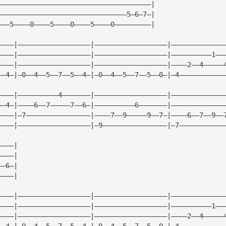
——————————————————————————————————————|
————————————————————————————————5—6—7—|
———5————0————5————0————5————0—————————|
————|——————————————————|——————————————————|—————————————
————|——————————————————|——————————————————|——————————1——
————|——————————————————|——————————————————|————2——4—————
——4—|—0——4——5——7——5——4—|—0——4——5——7——5——0—|—4———————————
————|——————————4———————|——————————————————|—————————————
——4—|————6——7—————7——6—|——————————6———————|—————————————
————|—7————————————————|————7——9—————9——7—|————6——7——9——
————|——————————————————|—9————————————————|—7———————————
————|
————|
——6—|
————|
————|——————————————————|——————————————————|—————————————
————|——————————————————|——————————————————|——————————1——
————|——————————————————|——————————————————|————2——4—————
——4—|—0——4——5——7——5——4—|—0——4——5——7——5——0—|—4———————————