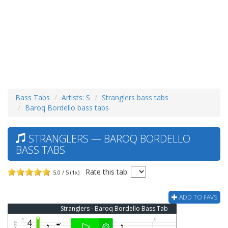
Bass Tabs
Artists: S
Stranglers bass tabs
Baroq Bordello bass tabs
STRANGLERS — BAROQ BORDELLO
BASS TABS
Rate this tab:
5.0 / 5 (1x)
ADD TO FAVS
Stranglers - Baroq Bordello Bass Tab