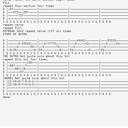
FILL
repeat this section four times
G |—97——————————————|—————————————————|—————————————————|————————————————
D |———975———597—————|—————————————————|—————————————————|————————————————
A |——————757————————|—————————————————|—————————————————|————————————————
E |—————————————————|—————————————————|—————————————————|————————————————
1 & 2 & 3 & 4 & 1 & 2 & 3 & 4 & 1 & 2 & 3 & 4 & 1 & 2 & 3 & 4 &
repeat verse
repeat fill
KEYBOAD SOLO repeat verse riff six times
START OF OUTRO
G |—————————————————|—————————————————|————44442————————|————55553———————
D |——————5—55553————|———5—77775———————|———5—————42——————|———5—————53—————
A |—————3———————53——|——3———————75—————|——3——————————————l——3—————————————
E |—0—55——————————0—|55——————————0————|55—————————0—————|55——————————————
1 & 2 & 3 & 4 & 1 & 2 & 3 & 4 & 1 & 2 & 3 & 4 & 1 & 2 & 3 & 4 &
THE OUTRO Not quite sure about this bit
repeat this bit four times
G |———————————109———|—————————————————|—————————————————|————————————————
D |—987——————7——————|—————————————————|—————————————————|————————————————
A |————987——9———————|—————————————————|—————————————————|————————————————
E |———————97————————|—————————————————|—————————————————|————————————————
1 & 2 & 3 & 4 & 1 & 2 & 3 & 4 & 1 & 2 & 3 & 4 & 1 & 2 & 3 & 4 &
CHORDS Not quite sure about this bit
G |12—10—9—7—5—3—2——|—————————————————|—————————————————|————————————————
D |12—10—9—7—5—3—2——|—————————————————|—————————————————|————————————————
A |—————————————————|—————————————————|—————————————————|————————————————
E |—————————————————|—————————————————|—————————————————|————————————————
1 & 2 & 3 & 4 & 1 & 2 & 3 & 4 & 1 & 2 & 3 & 4 & 1 & 2 & 3 & 4 &
done