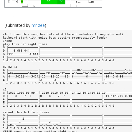
(submitted by
mr zee
)
std tuning this song has lots of different melodies to enjoy(or not)
keyboard start with quiet bass getting progressively louder
INTRO
play this bit eight times
G |—————————————————|—————————————————|—————————————————|————————————————
D |———6—666—444—————|—————————————————|—————————————————|————————————————
A |444—————————5—555|—————————————————|—————————————————|————————————————
E |—————————————————|—————————————————|—————————————————|————————————————
1 & 2 & 3 & 4 & 1 & 2 & 3 & 4 & 1 & 2 & 3 & 4 & 1 & 2 & 3 & 4 &
x2 x2 x2
G |—————————————————|—————————————————|———865—————865———|————————————5—7—
D |—64————————64————|———532—————532———|—58———65—58———65—|———64—5————6—6—8
A |4———54202—4——54242—25———32—25———32—|6———————6————————|—36——5—6—36—————
E |—————————————————|3———————3————————|—————————————————|4———————4———————
1 & 2 & 3 & 4 & 1 & 2 & 3 & 4 & 1 & 2 & 3 & 4 & 1 & 2 & 3 & 4 &
x2
G |1010—1010—99—99——|—1010—1010—99—99—|14—12—10—1414—12—10———————————————
D |————8————7——7————|8————8————7——7———|—————————————————|—141412121010910
A |—————————————————|—————————————————|—————————————————|————————————————
E |—————————————————|—————————————————|—————————————————|————————————————
1 & 2 & 3 & 4 & 1 & 2 & 3 & 4 & 1 & 2 & 3 & 4 & 1 & 2 & 3 & 4 &
repeat this bit four times
G |—————————————————|—————————————————|—————————————————|————————————————
D |————————2————————|—————————————————|—————————————————|————————————————
A |——————3——————————|—————2—————2—————|—————————————————|————————————————
E |—0—55————————————|—0—3———0—3———————|—————————————————|————————————————
1 & 2 & 3 & 4 & 1 & 2 & 3 & 4 & 1 & 2 & 3 & 4 & 1 & 2 & 3 & 4 &
VERSE repeat the above section eight times