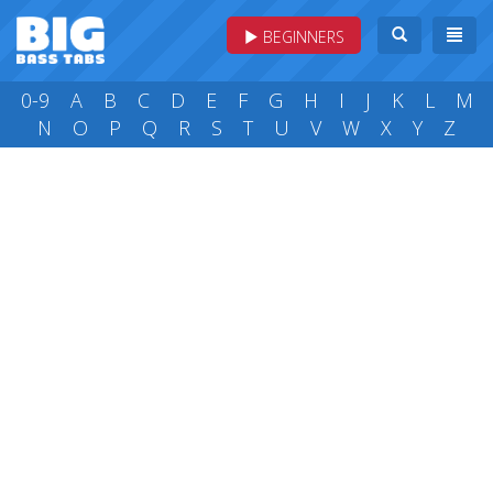
BEGINNERS
0-9
A
B
C
D
E
F
G
H
I
J
K
L
M
N
O
P
Q
R
S
T
U
V
W
X
Y
Z