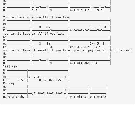
G:—————————————|————————————————————|——————————————————————|
D:—————————————|————————————————————|——————————————————————|
A:—————————————|—5——3———3h——————————|———————————5~~——5——3——|
E:—————————————|5—5———————3—————————|0h3—3—2—3—5————5—5————|
You can have it aaaaallll if you like
G:—————————————|————————————————————|——————————————————————|
D:—————————————|————————————————————|——————————————————————|
A:—————————————|————3———3h——————————|———————————5~~——5——3——|
E:—————————————|——————————3—————————|0h3—3—2—3—5————5—5————|
You can it have it all if you like
G:—————————————|————————————————————|——————————————————————|
D:—————————————|————————————————————|——————————————————————|
A:—————————————|————3———3h——————————|———————————5~~—5——3———|
E:—————————————|——————————3—————————|0h3—3—2—3—5———5—5—————|
you can it have it aaaall if you like, you can pay for it, for the rest
G:—————————————|————————————————————|——————————————————————|
D:—————————————|————————————————————|——————————————————————|
A:—————————————|————3———3h——————————|——————————————————————|
E:—————————————|——————————3—————————|0h3—0h3—0h3—4—5———————|
liiiiife
G:———————————|——————————————————————|
D:———————————|——————————————————————|
A:———————————|3——3—5—————————————x4—|
E:5—————5—5—5|——————0—3w—0h3h0h5————|
Ending
G:———————————|—————————————————————|———————————|—————————|
D:———————————|————————————————————7|———————————|—————————|
A:———————————|——/7h10—7h10—7h10—7h—|———————————|—————————|
E:—0—3—0h3h5—|—————————————————————|—0—3—0h3h5—|0—3—0h3h5|