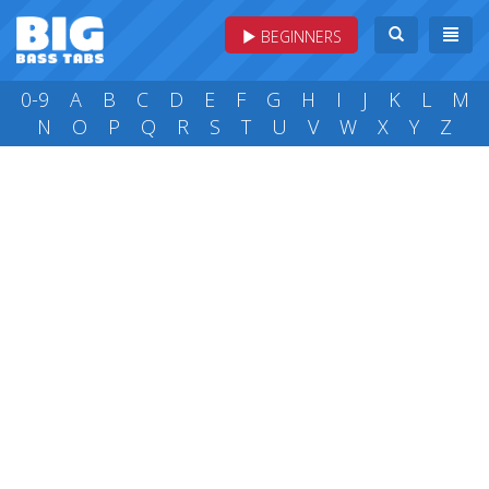
BEGINNERS
0-9
A
B
C
D
E
F
G
H
I
J
K
L
M
N
O
P
Q
R
S
T
U
V
W
X
Y
Z