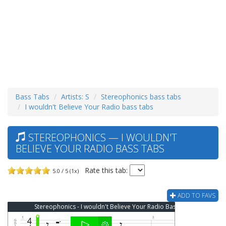
Bass Tabs
Artists: S
Stereophonics bass tabs
I wouldn't Believe Your Radio bass tabs
STEREOPHONICS — I WOULDN'T
BELIEVE YOUR RADIO BASS TABS
Rate this tab:
5.0 / 5 (1x)
ADD TO FAVS
Stereophonics - I wouldn't Believe Your Radio Bass Tab