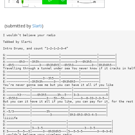
(submitted by
Slarti
)
I wouldn’t believe your radio
Tabbed by Slarti
Intro Drums, and count “1—2—1—2—3—4”
G:————————————|————————————————|————————————————————|—————————|
D:————————————|————————————————|————————————————————|—————————|
A:———————0h3~~|~3h5h———————————|————————3~~~0h3h5———|—————————|
E:—0h5~~~—————|—————3~~~0h3h0h5|~~0h5h3——————————3~~|0h3h0h5~~|
Travelling through a tunnel under sea You never know if it cracks in half
G:————————————|————————————————|——————————|——————————|
D:————————————|————————————————|——————————|——————————|
A:————————————|———————3~~3h5———|——————————|——————————|
E:~~~~~~~~~~~~|—3h5h3h——————3~~|~0h3h0h5~~|~~~~~~~~~~|
You’re never gonna see me but you can have it all if you like
G:—————————————|——————————————————————|———————————————————|
D:—————————————|——————————————————————|———————————————————|
A:——————h3~~~——|———0h3h5——————3h——5~~~|3—3———————————————5|
E:—3h5h3———————|————————3~~~5h——5h————|————3——0—33—2—3—5——|
But you can it have it all if you like, you can pay for it, for the rest
G:—————————————|————————————————————|————————————————————|
D:—————————————|————————————————————|————————————————————|
A:—5/3—————————|————————3h——————————|————————————————————|
E:—————————————|——————————3—————————|0h3—0h3—0h3—4—5—————|
liiiiife
G:—————————————|———————————————————|————————————————————————|
D:—————————————|———————————————————|————————————————————————|
A:—————————————|3——3—5—————————————|—————————3——3—5—————————|
E:5—————5——5——5|——————3~~0h3h0h5~~~|5——5—5—5————————3~~0—3—0|
I wouldn’t believe your wireless radio