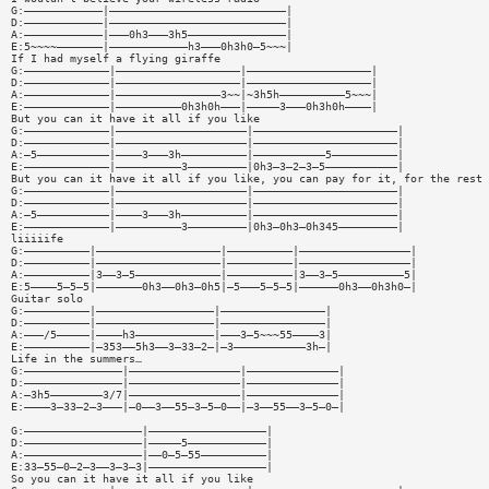
G:————————————|———————————————————————————|
D:————————————|———————————————————————————|
A:————————————|———0h3———3h5———————————————|
E:5~~~~———————|————————————h3———0h3h0—5~~~|
If I had myself a flying giraffe
G:—————————————|———————————————————|———————————————————|
D:—————————————|———————————————————|———————————————————|
A:—————————————|————————————————3~~|~3h5h——————————5~~~|
E:—————————————|——————————0h3h0h———|—————3———0h3h0h————|
But you can it have it all if you like
G:—————————————|————————————————————|——————————————————————|
D:—————————————|————————————————————|——————————————————————|
A:—5———————————|————3———3h——————————|———————————5——————————|
E:—————————————|——————————3—————————|0h3—3—2—3—5———————————|
But you can it have it all if you like, you can pay for it, for the rest
G:—————————————|————————————————————|——————————————————————|
D:—————————————|————————————————————|——————————————————————|
A:—5———————————|————3———3h——————————|——————————————————————|
E:—————————————|——————————3—————————|0h3—0h3—0h345—————————|
liiiiife
G:——————————|———————————————————|——————————|—————————————————|
D:——————————|———————————————————|——————————|—————————————————|
A:——————————|3——3—5—————————————|——————————|3——3—5——————————5|
E:5————5—5—5|———————0h3——0h3—0h5|—5———5—5—5|——————0h3——0h3h0—|
Guitar solo
G:——————————|——————————————————|————————————————|
D:——————————|——————————————————|————————————————|
A:———/5—————|————h3————————————|———3—5~~~55————3|
E:——————————|—353——5h3——3—33—2—|—3———————————3h—|
Life in the summers…
G:———————————————|—————————————————|——————————————|
D:———————————————|—————————————————|——————————————|
A:—3h5————————3/7|—————————————————|——————————————|
E:————3—33—2—3———|—0——3——55—3—5—0——|—3——55——3—5—0—|
G:——————————————————|——————————————————|
D:——————————————————|—————5————————————|
A:——————————————————|——0—5—55——————————|
E:33—55—0—2—3——3—3—3|——————————————————|
So you can it have it all if you like