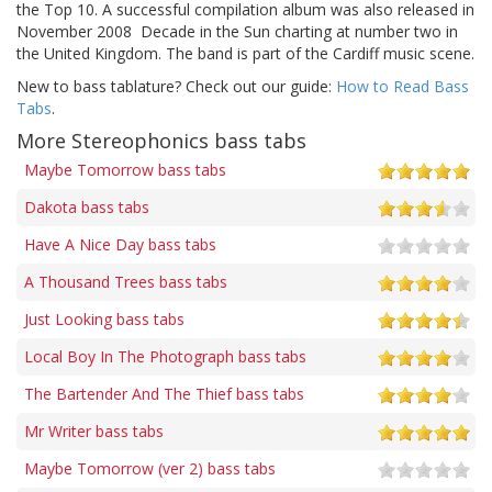
the Top 10. A successful compilation album was also released in
November 2008  Decade in the Sun charting at number two in
the United Kingdom. The band is part of the Cardiff music scene.
New to bass tablature? Check out our guide:
How to Read Bass
Tabs
.
More Stereophonics bass tabs
Maybe Tomorrow bass tabs
Dakota bass tabs
Have A Nice Day bass tabs
A Thousand Trees bass tabs
Just Looking bass tabs
Local Boy In The Photograph bass tabs
The Bartender And The Thief bass tabs
Mr Writer bass tabs
Maybe Tomorrow (ver 2) bass tabs