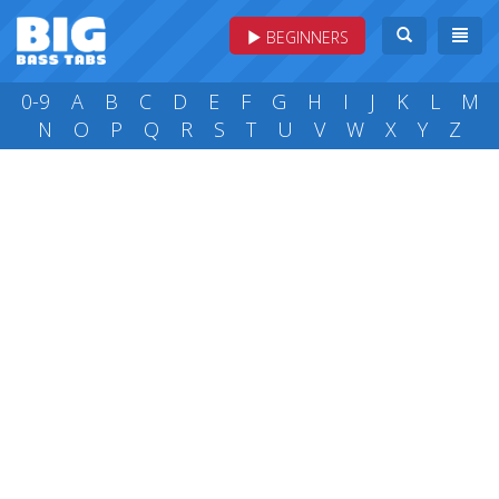
BEGINNERS
0-9
A
B
C
D
E
F
G
H
I
J
K
L
M
N
O
P
Q
R
S
T
U
V
W
X
Y
Z