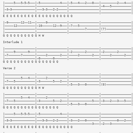
|—————5———5—5—5———|—5———————————4———|—5———4———2———0———|—————————2———4———|
|—————————————————|—————————————————|—————————————————|—4———5———————————|
|—3—3—————————————|———3—3———2—2—————|—————————————————|—————————————————|
|—————————————————|—————————————————|—————————————————|—————————————————|
E E Q E E Q E E Q E E Q Q Q Q Q Q Q Q Q
|—9———————12——11——|—————9———————————|—————————————————|—————————————————|
|—————12——————————|—10——————12——9———|—7———5———————————|—————————————————|
|—————————————————|—————————————————|—————————7———————|(7)——————————————|
|—————————————————|—————————————————|—————————————————|—————————————————|
Q Q Q Q Q Q Q Q Q Q H W
Interlude 1
|—————————————————|—————————————————|—————————————————|—————————————————|
|—————9———————9———|—————————————————|—2———————2———————|—2———————2———————|
|—7———————7———————|—————2———————2———|—————2———————2———|—————2———————2———|
|—————————————————|—0———————0———————|—————————————————|—————————————————|
Q Q Q Q Q Q Q Q Q Q Q Q Q Q Q Q
Verse 2
|—————————————————|—————————————————|—————————————————|—————————————————|
|—————————5———4———|—————2———————————|—————————————————|—————————————————|
|—7———5———————————|—3———————5———2———|—————————————————|—————————————————|
|—————————————————|—————————————————|—5———3———0———————|(0)——————————————|
Q Q Q Q Q Q Q Q Q Q H W
|—————————————————|—————————————————|—————————————————|—————————————————|
|—————————5———4———|—————2———————————|—————————————————|—————————————————|
|—7———5———————————|—3———————5———2———|—————————————5———|—3———2———3———5———|
|—————————————————|—————————————————|—5———3———0———————|—————————————————|
Q Q Q Q Q Q Q Q Q Q Q Q Q Q Q Q
|—————5———5—5—5———|—5———————————4———|—————————————————|—————————————————|
|—————————————————|—————————————————|—————————————————|—————————————————|
|—3—3—————————————|———3—3———2—2—————|—3———2———0———————|—————————0———2———|
|—————————————————|—————————————————|—————————————3———|—2———3———————————|
E E Q E E Q E E Q E E Q Q Q Q Q Q Q Q Q