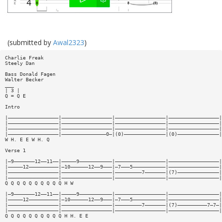
(submitted by
Awal2323
)
Charlie Freak
Steely Dan
Bass Donald Fagen
Walter Becker
___
| 3 |
Q = Q E
Intro
|—————————————————|—————————————————|—————————————————|—————————————————|
|—————————————————|—————————————————|—————————————————|—————————————————|
|—————————————————|—————————————————|—————————————————|—————————————————|
|—————————————————|———————————————0—|(0)——————————————|(0)——————————————|
W H. E E W H. Q
Verse 1
|—9———————12——11——|—————9———————————|—————————————————|—————————————————|
|—————12——————————|—10——————12——9———|—7———5———————————|—————————————————|
|—————————————————|—————————————————|—————————7———————|(7)——————————————|
|—————————————————|—————————————————|—————————————————|—————————————————|
Q Q Q Q Q Q Q Q Q Q H W
|—9———————12——11——|—————9———————————|—————————————————|—————————————————|
|—————12——————————|—10——————12——9———|—7———5———————————|—————————————————|
|—————————————————|—————————————————|—————————7———————|(7)——————————7—7—|
|—————————————————|—————————————————|—————————————————|—————————————————|
Q Q Q Q Q Q Q Q Q Q H H. E E