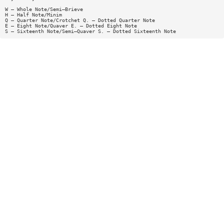
W — Whole Note/Semi—Brieve
H — Half Note/Minim
Q — Quarter Note/Crotchet Q. — Dotted Quarter Note
E — Eight Note/Quaver E. — Dotted Eight Note
S — Sixteenth Note/Semi—Quaver S. — Dotted Sixteenth Note