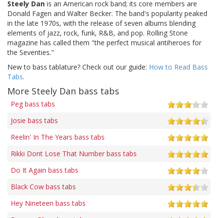
Steely Dan
is an American rock band; its core members are
Donald Fagen and Walter Becker. The band's popularity peaked
in the late 1970s, with the release of seven albums blending
elements of jazz, rock, funk, R&B, and pop. Rolling Stone
magazine has called them "the perfect musical antiheroes for
the Seventies."
New to bass tablature? Check out our guide:
How to Read Bass
Tabs
.
More Steely Dan bass tabs
Peg bass tabs
Josie bass tabs
Reelin' In The Years bass tabs
Rikki Dont Lose That Number bass tabs
Do It Again bass tabs
Black Cow bass tabs
Hey Nineteen bass tabs