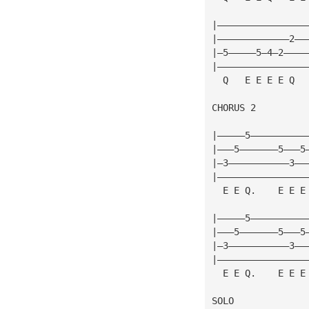
|————————————————
|—————————————2——
|—5—————5—4—2————
|————————————————
  Q   E E E E Q  
CHORUS 2
|—————5——————————
|———5———————5———5
|—3———————————3——
|————————————————
  E E Q.    E E E
|—————5——————————
|———5———————5———5
|—3———————————3——
|————————————————
  E E Q.    E E E
SOLO