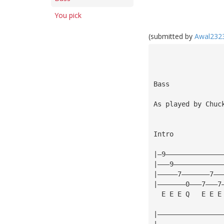
You pick
(submitted by
Awal232
                 
                 
As played by Chuc
Intro
|—9——————————————
|———9————————————
|—————7———————7——
|———————0———7———7
  E E E Q   E E E
|————————————————
|————————————————