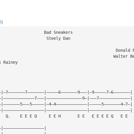
3
)
                   Bad Sneakers
                    Steely Dan
Bass							          Donal
    							         Walter
k Rainey
—|—7———————7———————|—————6———————9———|—9—————7—6———————|
—|—————————————7———|———————————————9—|———7—————————————|
—|———————5———5—————|—4—4—————————————|—————5———————4—7—|
—|—————————————————|—————————————————|—————————————————|
   Q.    E E E Q     E E H       E E   E E E E Q   E E
—|—————————————————|
—|—————————————————|