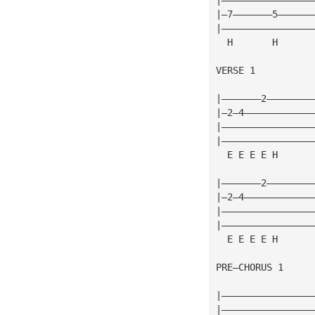
|—7———————5——————
|————————————————
  H       H      
VERSE 1
|———————2————————
|—2—4————————————
|————————————————
|————————————————
  E E E E H      
|———————2————————
|—2—4————————————
|————————————————
|————————————————
  E E E E H      
PRE—CHORUS 1
|————————————————
|————————————————