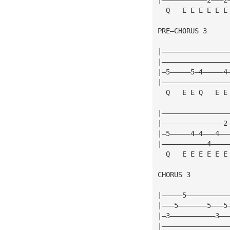
  Q   E E E E E E
PRE—CHORUS 3
|————————————————
|————————————————
|—5—————5—4—————4
|————————————————
  Q   E E Q   E E
|————————————————
|———————————————2
|—5—————4—4———4——
|———————————4————
  Q   E E E E E E
CHORUS 3
|—————5——————————
|———5———————5———5
|—3———————————3——
|————————————————