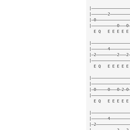
|————————————————
|———————2————————
|—0——————————————
|———————————0———0
  E Q   E E E E E
|————————————————
|———————4————————
|—2—————————2———2
|————————————————
  E Q   E E E E E
|————————————————
|————————————————
|—0—————0———0—2—0
|————————————————
  E Q   E E E E E
|————————————————
|———————4————————
|—2——————————————
|———————————2———2