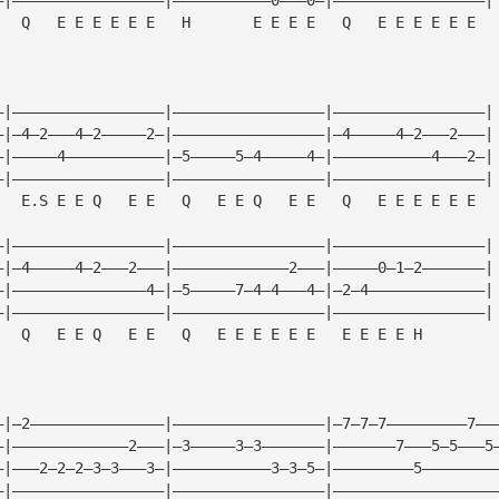
   Q   E E E E E E   H       E E E E   Q   E E E E E E
—|—————————————————|—————————————————|—————————————————|
—|—4—2———4—2—————2—|—————————————————|—4—————4—2———2———|
—|—————4———————————|—5—————5—4—————4—|———————————4———2—|
—|—————————————————|—————————————————|—————————————————|
   E.S E E Q   E E   Q   E E Q   E E   Q   E E E E E E
—|—————————————————|—————————————————|—————————————————|
—|—4—————4—2———2———|—————————————2———|—————0—1—2———————|
—|———————————————4—|—5—————7—4—4———4—|—2—4—————————————|
—|—————————————————|—————————————————|—————————————————|
   Q   E E Q   E E   Q   E E E E E E   E E E E H
—|—2———————————————|—————————————————|—7—7—7—————————7——
—|—————————————2———|—3—————3—3———————|———————7———5—5———5
—|———2—2—2—3—3———3—|———————————3—3—5—|—————————5————————
—|—————————————————|—————————————————|——————————————————