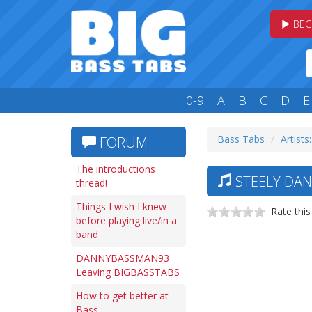
BEG
0-9
A
B
C
D
E
Bass Tabs
Artists:
FORUM
The introductions
STEELY DAN
thread!
Things I wish I knew
Rate this
before playing live/in a
band
DANNYBASSMAN93
Leaving BIGBASSTABS
How to get better at
Bass