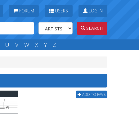
FORUM
USERS
LOG IN
SEARCH!
U
V
W
X
Y
Z
ADD TO FAVS