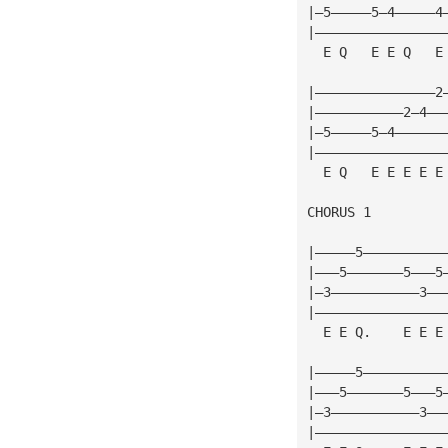
|—5—————5—4—————4
|————————————————
  E Q   E E Q   E
|———————————————2
|———————————2—4——
|—5—————5—4——————
|————————————————
  E Q   E E E E E
CHORUS 1
|—————5——————————
|———5———————5———5
|—3———————————3——
|————————————————
  E E Q.    E E E
|—————5——————————
|———5———————5———5
|—3———————————3——
|————————————————