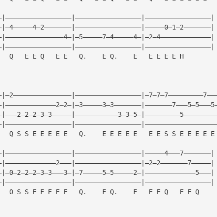
—|—————————————————|—————————————————|—————————————————|
—|—4—————4—2———————|—————————————————|—————0—1—2———————|
—|———————————————4—|—5—————7—4—————4—|—2—4—————————————|
—|—————————————————|—————————————————|—————————————————|
   Q   E E Q   E E   Q.    E Q.    E   E E E E H
—|—2———————————————|—————————————————|—7—7—7—————————7——
—|—————————————2—2—|—3—————3—3———————|———————7———5—5———5
—|———2—2—2—3—3—————|———————————3—3—5—|—————————5————————
—|—————————————————|—————————————————|——————————————————
   Q S S E E E E E   Q.    E E E E E   E E S S E E E E E
—|—————————————————|—————————————————|—————4———7———————|
—|—————————————2———|—————————————————|—2—2———————7—————|
—|—0—2—2—2—3—3———3—|—7—————5—5—————2—|—————————————5———|
—|—————————————————|—————————————————|—————————————————|
   0 S S E E E E E   Q.    E Q.    E   E E Q   E E Q