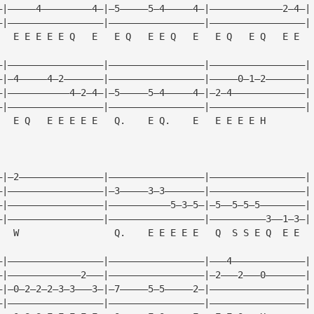
—|—————4—————————4—|—5—————5—4—————4—|—————————————2—4—|
—|—————————————————|—————————————————|—————————————————|
   E E E E E Q   E   E Q   E E Q   E   E Q   E Q   E E
—|—————————————————|—————————————————|—————————————————|
—|—4—————4—2———————|—————————————————|—————0—1—2———————|
—|———————————4—2—4—|—5—————5—4—————4—|—2—4—————————————|
—|—————————————————|—————————————————|—————————————————|
   E Q   E E E E E   Q.    E Q.    E   E E E E H
—|—2———————————————|—————————————————|—————————————————|
—|—————————————————|—3—————3—3———————|—————————————————|
—|—————————————————|———————————5—3—5—|—5——5—5—5————————|
—|—————————————————|—————————————————|——————————3——1—3—|
   W                 Q.    E E E E E   Q  S S E Q  E E
—|—————————————————|—————————————————|———4—————————————|
—|—————————————2———|—————————————————|—2———2———0———————|
—|—0—2—2—2—3—3———3—|—7—————5—5—————2—|—————————————————|
—|—————————————————|—————————————————|—————————————————|