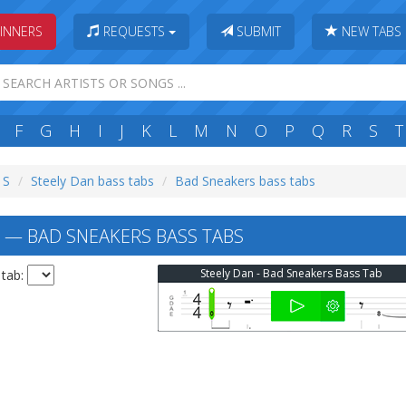
INNERS
REQUESTS
SUBMIT
NEW TABS
F
G
H
I
J
K
L
M
N
O
P
Q
R
S
T
 S
Steely Dan bass tabs
Bad Sneakers bass tabs
 — BAD SNEAKERS BASS TABS
Steely Dan - Bad Sneakers Bass Tab
 tab: