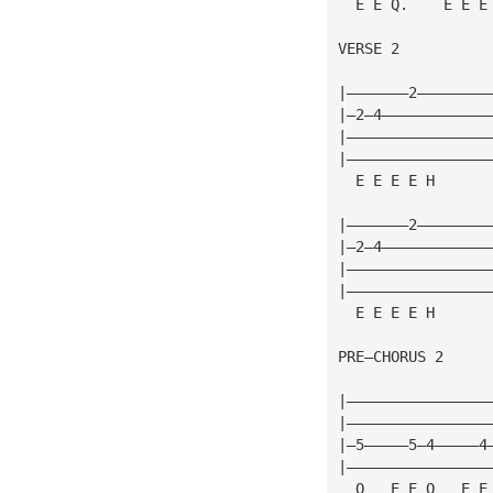
  E E Q.    E E E
VERSE 2
|———————2————————
|—2—4————————————
|————————————————
|————————————————
  E E E E H      
|———————2————————
|—2—4————————————
|————————————————
|————————————————
  E E E E H      
PRE—CHORUS 2
|————————————————
|————————————————
|—5—————5—4—————4
|————————————————
  Q   E E Q   E E