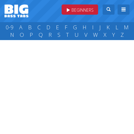
BEGINNERS
0-9
A
B
C
D
E
F
G
H
I
J
K
L
M
N
O
P
Q
R
S
T
U
V
W
X
Y
Z