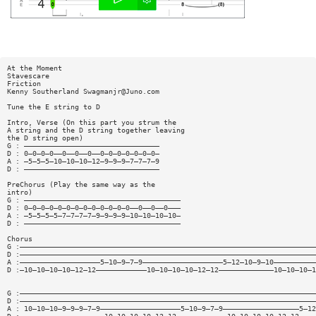
At the Moment
Stavescare
Friction
Kenny Southerland
Swagmanjr@Juno.com
Tune the E string to D
Intro, Verse (On this part you strum the
A string and the D string together leaving
the D string open)
G : ————————————————————————————————
D : 0—0—0—0——0——0——0——0—0—0—0—0—0—0—
A : —5—5—5—10—10—10—12—9—9—9—7—7—7—9
D : ————————————————————————————————
PreChorus (Play the same way as the
intro)
G : —————————————————————————————————————
D : 0—0—0—0—0—0—0—0—0—0—0—0—0——0——0——0———
A : —5—5—5—5—7—7—7—7—9—9—9—9—10—10—10—10—
D : —————————————————————————————————————
Chorus
G :——————————————————————————————————————————————————————————————————————
D :——————————————————————————————————————————————————————————————————————
A :———————————————————5—10—9—7—9———————————————————5—12—10—9—10——————————
D :—10—10—10—10—12—12————————————10—10—10—10—12—12—————————————10—10—10—1
G :——————————————————————————————————————————————————————————————————————
D :——————————————————————————————————————————————————————————————————————
A : 10—10—10—9—9—9—7—9———————————————————5—10—9—7—9——————————————————5—12