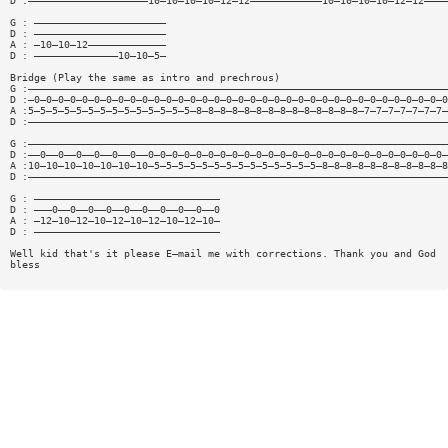
D :————————————————————10—10—10—10—12—12————————————10—10—10—10—12—12————
G : ——————————————————————
D : ——————————————————————
A : —10—10—12—————————————
D : ——————————————10—10—5—
Bridge (Play the same as intro and prechrous)
G :——————————————————————————————————————————————————————————————————————
D :—0—0—0—0—0—0—0—0—0—0—0—0—0—0—0—0—0—0—0—0—0—0—0—0—0—0—0—0—0—0—0—0—0—0—0
A :5—5—5—5—5—5—5—5—5—5—5—5—5—5—8—8—8—8—8—8—8—8—8—8—8—8—8—8—7—7—7—7—7—7—7—
D :——————————————————————————————————————————————————————————————————————
G :——————————————————————————————————————————————————————————————————————
D :——0——0——0——0——0——0——0—0—0—0—0—0—0—0—0—0—0—0—0—0—0—0—0—0—0—0—0—0—0—0—0—
A :10—10—10—10—10—10—10—5—5—5—5—5—5—5—5—5—5—5—5—5—5—8—8—8—8—8—8—8—8—8—8—8
D :——————————————————————————————————————————————————————————————————————
G : ———————————————————————————————
D : ———0——0——0——0——0——0——0——0——0——0
A : —12—10—12—10—12—10—12—10—12—10—
D : ———————————————————————————————
Well kid that's it please E—mail me with corrections. Thank you and God
bless