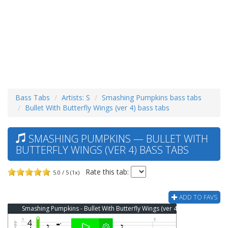
Bass Tabs
Artists: S
Smashing Pumpkins bass tabs
Bullet With Butterfly Wings (ver 4) bass tabs
SMASHING PUMPKINS — BULLET WITH
BUTTERFLY WINGS (VER 4) BASS TABS
Rate this tab:
5.0 / 5 (1x)
ADD TO FAVS
Smashing Pumpkins - Bullet With Butterfly Wings (ver 4) Bass Tab