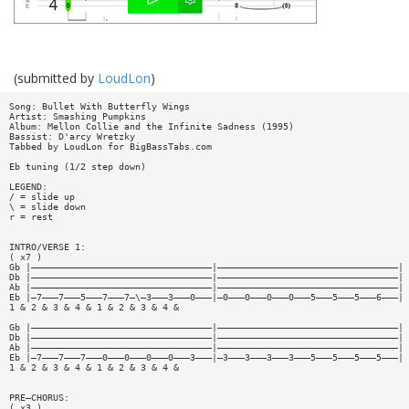
(submitted by
LoudLon
)
Song: Bullet With Butterfly Wings
Artist: Smashing Pumpkins
Album: Mellon Collie and the Infinite Sadness (1995)
Bassist: D'arcy Wretzky
Tabbed by LoudLon for BigBassTabs.com
Eb tuning (1/2 step down)
LEGEND:
/ = slide up
\ = slide down
r = rest
INTRO/VERSE 1:
( x7 )
Gb |—————————————————————————————————|—————————————————————————————————|
Db |—————————————————————————————————|—————————————————————————————————|
Ab |—————————————————————————————————|—————————————————————————————————|
Eb |—7———7———5———7———7—\—3———3———0———|—0———0———0———0———5———5———5———6———|
1 & 2 & 3 & 4 & 1 & 2 & 3 & 4 &
Gb |—————————————————————————————————|—————————————————————————————————|
Db |—————————————————————————————————|—————————————————————————————————|
Ab |—————————————————————————————————|—————————————————————————————————|
Eb |—7———7———7———0———0———0———0———3———|—3———3———3———3———5———5———5———5———|
1 & 2 & 3 & 4 & 1 & 2 & 3 & 4 &
PRE—CHORUS:
( x3 )