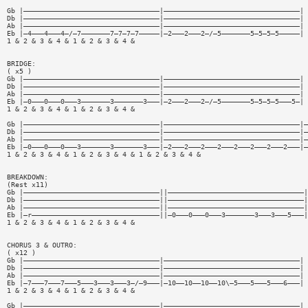
Gb |—————————————————————————————————|—————————————————————————————————|
Db |—————————————————————————————————|—————————————————————————————————|
Ab |—————————————————————————————————|—————————————————————————————————|
Eb |—4———4———4—/—7———————7—7—7—7—————|—2———2———2—/—5———————5—5—5—5—————|
1 & 2 & 3 & 4 & 1 & 2 & 3 & 4 &
BRIDGE:
( x5 )
Gb |—————————————————————————————————|—————————————————————————————————|
Db |—————————————————————————————————|—————————————————————————————————|
Ab |—————————————————————————————————|—————————————————————————————————|
Eb |—0———0———0———3———————3———————3———|—2———2———2—/—5———————5—5—5—5———5—|
1 & 2 & 3 & 4 & 1 & 2 & 3 & 4 &
Gb |—————————————————————————————————|—————————————————————————————————|—
Db |—————————————————————————————————|—————————————————————————————————|—
Ab |—————————————————————————————————|—————————————————————————————————|—
Eb |—0———0———0———3———————3———————3———|—2———2———2———2———2———2———2———2———|—
1 & 2 & 3 & 4 & 1 & 2 & 3 & 4 & 1 & 2 & 3 & 4 &
BREAKDOWN:
(Rest x11)
Gb |—————————————————————————————————||—————————————————————————————————|
Db |—————————————————————————————————||—————————————————————————————————|
Ab |—————————————————————————————————||—————————————————————————————————|
Eb |—r———————————————————————————————||—0———0———0———3———————3———3———5———|
1 & 2 & 3 & 4 & 1 & 2 & 3 & 4 &
CHORUS 3 & OUTRO:
( x12 )
Gb |—————————————————————————————————|—————————————————————————————————|
Db |—————————————————————————————————|—————————————————————————————————|
Ab |—————————————————————————————————|—————————————————————————————————|
Eb |—7———7———7———5———3———3———3—/—9———|—10——10——10——10\—5———5———5———6———|
1 & 2 & 3 & 4 & 1 & 2 & 3 & 4 &
Gb |—————————————————————————————————|—————————————————————————————————|