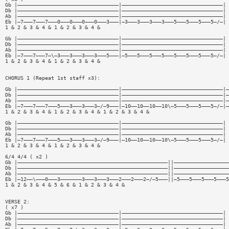
Gb |—————————————————————————————————|—————————————————————————————————|
Db |—————————————————————————————————|—————————————————————————————————|
Ab |—————————————————————————————————|—————————————————————————————————|
Eb |—7———7———7———0———0———0———0———3———|—3———3———3———3———5———5———5———5—/—|
1 & 2 & 3 & 4 & 1 & 2 & 3 & 4 &
Gb |—————————————————————————————————|—————————————————————————————————|
Db |—————————————————————————————————|—————————————————————————————————|
Ab |—————————————————————————————————|—————————————————————————————————|
Eb |—7———7———7—\—3———3———3———3———5———|—5———5———5———5———5———5———5———5—/—|
1 & 2 & 3 & 4 & 1 & 2 & 3 & 4 &
CHORUS 1 (Repeat 1st staff x3):
Gb |—————————————————————————————————|—————————————————————————————————|—
Db |—————————————————————————————————|—————————————————————————————————|—
Ab |—————————————————————————————————|—————————————————————————————————|—
Eb |—7———7———7———5———3———3———3—/—9———|—10——10——10——10\—5———5———5———5—/—|—
1 & 2 & 3 & 4 & 1 & 2 & 3 & 4 & 1 & 2 & 3 & 4 &
Gb |—————————————————————————————————|—————————————————————————————————|
Db |—————————————————————————————————|—————————————————————————————————|
Ab |—————————————————————————————————|—————————————————————————————————|
Eb |—7———7———7———5———3———3———3—/—9———|—10——10——10——10\—5———5———5———5—/—|
1 & 2 & 3 & 4 & 1 & 2 & 3 & 4 &
6/4 4/4 ( x2 )
Gb |—————————————————————————————————————————————————||——————————————————
Db |—————————————————————————————————————————————————||——————————————————
Ab |—————————————————————————————————————————————————||——————————————————
Eb |—12——\———0———3———————3———3———3———2———2———2—/—5———||—5———5———5———5———5
1 & 2 & 3 & 4 & 5 & 6 & 1 & 2 & 3 & 4 &
VERSE 2:
( x7 )
Gb |—————————————————————————————————|—————————————————————————————————|
Db |—————————————————————————————————|—————————————————————————————————|
Ab |—————————————————————————————————|—————————————————————————————————|