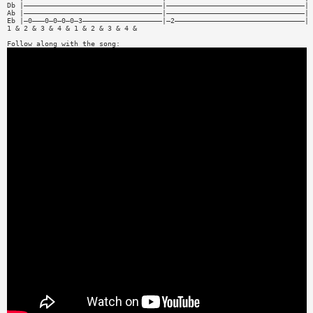
Db |—————————————————————————————————|—————————————————————————————————|
Ab |—————————————————————————————————|—————————————————————————————————|
Eb |—0———0—0—0—0—3———————————————————|—2———————————————————————————————|
1 & 2 & 3 & 4 & 1 & 2 & 3 & 4 &
Follow along with the song: