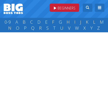
BEGINNERS
0-9
A
B
C
D
E
F
G
H
I
J
K
L
M
N
O
P
Q
R
S
T
U
V
W
X
Y
Z