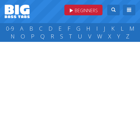
BEGINNERS
0-9
A
B
C
D
E
F
G
H
I
J
K
L
M
N
O
P
Q
R
S
T
U
V
W
X
Y
Z