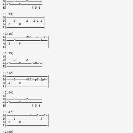
D|————0——————2————————|
A|—2—————0————————————|
E|——————————————4—5—6—|
(1:33)
G|—————————————————————|
D|————0——————2———2—2—2—|
A|—2—————0—————————————|
E|—————————————————————|
(1:36)
G|———————————2h4———2———2—|
D|————0——————————————4———|
A|—2—————0———————————————|
E|———————————————————————|
(1:39)
G|————————————————————|
D|————0——————2————————|
A|—2—————0——————0—0—0—|
E|————————————————————|
(1:42)
G|———————————————————————|
D|————0——————0h2——p0h2p0—|
A|—2—————0———————————————|
E|———————————————————————|
(1:44)
G|————————————————————|
D|————0——————2————————|
A|—2—————0————————————|
E|——————————————4—5—6—|
(1:47)
G|—————————————4———2———2—|
D|————0——————————————4———|
A|—2—————0———————————————|
E|———————————————————————|
(1:50)