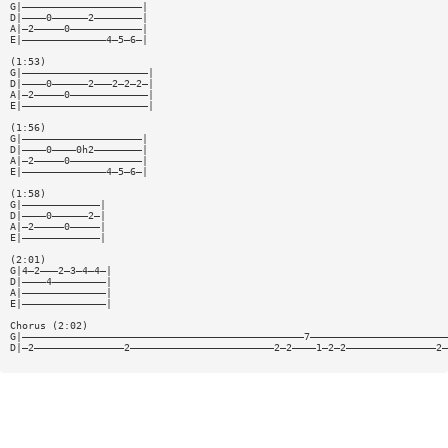
G|————————————————————|
D|————0——————2————————|
A|—2—————0————————————|
E|——————————————4—5—6—|
(1:53)
G|—————————————————————|
D|————0——————2———2—2—2—|
A|—2—————0—————————————|
E|—————————————————————|
(1:56)
G|————————————————————|
D|————0————0h2————————|
A|—2—————0————————————|
E|——————————————4—5—6—|
(1:58)
G|—————————————|
D|————0——————2—|
A|—2—————0—————|
E|—————————————|
(2:01)
G|4—2———2—3—4—4—|
D|————4—————————|
A|——————————————|
E|——————————————|
Chorus (2:02)
G|———————————————————————————————————————————————7———————————————————————
D|—2———————————————2————————————————————————2—2————1—2—2———————————————2—