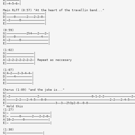
A|———————|
E|—4—5—6—|
Main Riff (0:57) "At the heart of the travellin band..."
G|—————————————————————|
D|————0——————2———2—2—0—|
A|—2—————0—————————————|
E|—————————————————————|
(0:59)
G|———————————2h4———2———2—|
D|————0——————————————4———|
A|—2—————0———————————————|
E|———————————————————————|
(1:02)
G|———————————————|
D|———————————————|
A|—2—2—2—2—2—2—2—| Repeat as neccesary
E|———————————————|
(1:07)
G|4—2———2—3—4—4—|
D|————4—————————|
A|——————————————|
E|——————————————|
Chorus (1:09) "and the joke is..."
G|———————————————————————————————————————————————————————————————————————
D|—2———————————————2—————————————————————————————0—1—2—2———————————————2—
A|—————2—2———2—4—5———0—0———————————————————————————————————2—2———2—4—5———
E|———————————————————————————3——3——2h3p2—0——0—0——————————————————————————
^ Hold this
(1:27)
G|— ——————————————————————|
D|— —————0——————2———2—2—0—|
A|10—2—————0—————————————|
E|— ——————————————————————|
(1:30)
G|————————————————————|