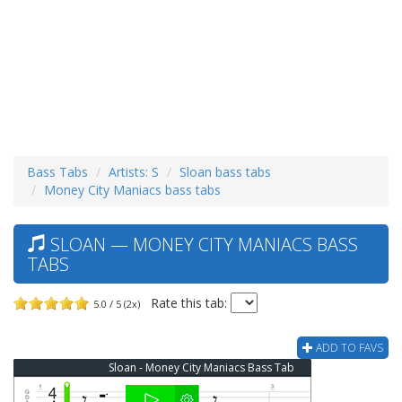
Bass Tabs
Artists: S
Sloan bass tabs
Money City Maniacs bass tabs
SLOAN — MONEY CITY MANIACS BASS
TABS
Rate this tab:
5.0 / 5 (2x)
ADD TO FAVS
Sloan - Money City Maniacs Bass Tab