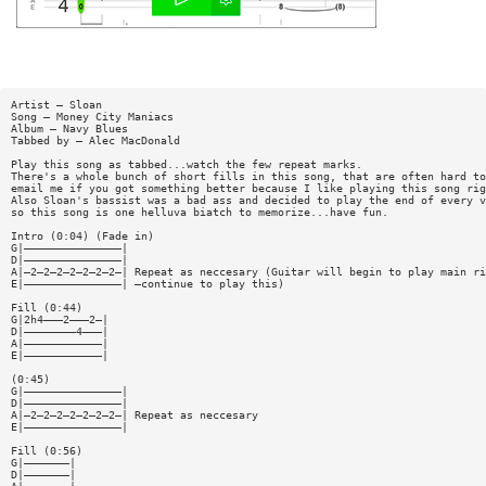
Artist — Sloan
Song — Money City Maniacs
Album — Navy Blues
Tabbed by — Alec MacDonald
Play this song as tabbed...watch the few repeat marks.
There's a whole bunch of short fills in this song, that are often hard to
email me if you got something better because I like playing this song rig
Also Sloan's bassist was a bad ass and decided to play the end of every v
so this song is one helluva biatch to memorize...have fun.
Intro (0:04) (Fade in)
G|———————————————|
D|———————————————|
A|—2—2—2—2—2—2—2—| Repeat as neccesary (Guitar will begin to play main ri
E|———————————————| —continue to play this)
Fill (0:44)
G|2h4———2———2—|
D|————————4———|
A|————————————|
E|————————————|
(0:45)
G|———————————————|
D|———————————————|
A|—2—2—2—2—2—2—2—| Repeat as neccesary
E|———————————————|
Fill (0:56)
G|———————|
D|———————|