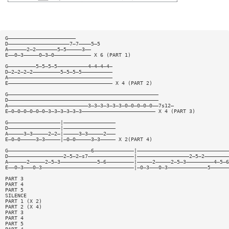
G——————————————————————
D————————————————————7—7————5—5
A——————2—2———————5—5—————3——
E——0—3—————0—3—0———————————— X 6 (PART 1)
G—————————5—5—5—5——————————4—4—4—4—
D—2—2—2—2—————————5—5—5—5——————————
A——————————————————————————————————
E—————————————————————————————————— X 4 (PART 2)
G—————————————————————————————————————————————————
D—————————————————————————————————————————————————
A——————————————————————————3—3—3—3—3—3—0—0—0—0—0——7s12—
E—0—0—0—0—0—0—3—3—3—3—3—3———————————————————————— X 4 (PART 3)
G—————————————————|—————————————————
D—————————————————|—————————————————
A—————3—3—————2—2—|—————3—3—————2———
E—0—0—————3—3—————|—0—0—————3—3————— X 2(PART 4)
G———————————————————————————6—————————————|——————————————————————————————
D——————————————————2—5—2—s7———————————————|—————————————————2—5—2————————
A——————2—————2—5—3————————————5—6—————————|—————2—————2—5—3—————————4—5—6
E——0—3———0—3——————————————————————————————|—0—3———0—3—————————————5——————
PART 3
PART 4
PART 5
SILENCE
PART 1 (X 2)
PART 2 (X 4)
PART 3
PART 4
PART 5