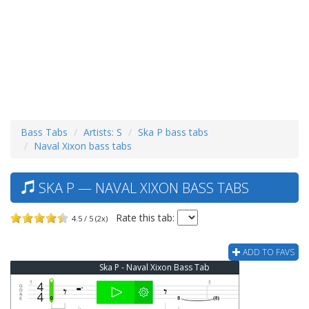
Bass Tabs
Artists: S
Ska P bass tabs
Naval Xixon bass tabs
SKA P — NAVAL XIXON BASS TABS
Rate this tab:
4.5 / 5 (2x)
ADD TO FAVS
Ska P - Naval Xixon Bass Tab