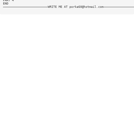
PART 4
END
—————————————————————————WRITE ME AT
porka60@hotmail.com
————————————————