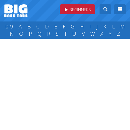
BEGINNERS
0-9
A
B
C
D
E
F
G
H
I
J
K
L
M
N
O
P
Q
R
S
T
U
V
W
X
Y
Z