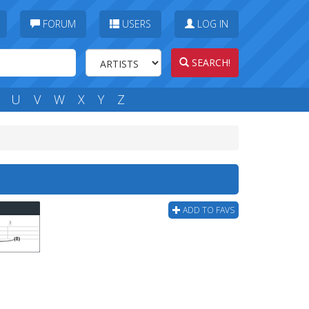
FORUM
USERS
LOG IN
SEARCH!
U
V
W
X
Y
Z
ADD TO FAVS