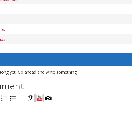
abs
abs
song yet. Go ahead and write something!
mment