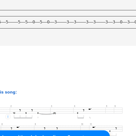
————————————————————————————————————————————————————————
————————————————————————————————————————————————————————
5——5————5——5——0——5——0——3————3——3————3——3————3——3——0——3——
————————————————————————————————————————————————————————
his song: