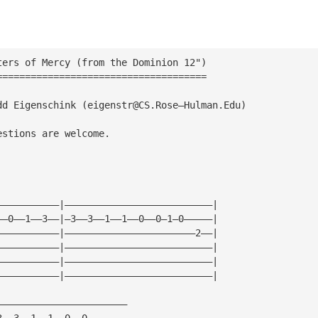
ters of Mercy (from the Dominion 12")
=====================================                   
dd Eigenschink (
eigenstr@CS.Rose
—Hulman.Edu)
estions are welcome.
———————————|——————————————————————————|
——0——1——3——|—3——3——1——1——0——0—1—0—————|
———————————|———————————————————————2——|
———————————|——————————————————————————|
———————————|——————————————————————————|
———————————|——————————————————————————|
———————————————————————
3——3——1——1——0——0———————