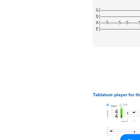
G|———————————————
D|———————————————
A|——5————5——5————
E|———————————————
Tablature player for t