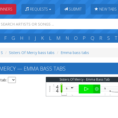
INNERS
REQUESTS
SUBMIT
NEW TABS
F
G
H
I
J
K
L
M
N
O
P
Q
R
S
T
 S
Sisters Of Mercy bass tabs
Emma bass tabs
 MERCY — EMMA BASS TABS
Sisters Of Mercy - Emma Bass Tab
 tab: