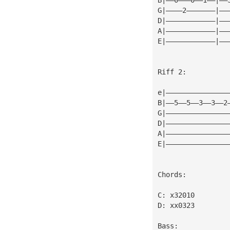
G|————2———————|——
D|————————————|——
A|————————————|——
E|————————————|——
Riff 2:
e|———————————————
B|——5——5——3——3——2
G|———————————————
D|———————————————
A|———————————————
E|———————————————
Chords:
C: x32010
D: xx0323
Bass: