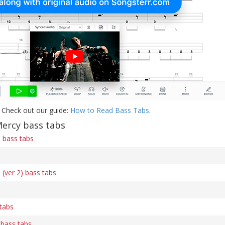
 Check out our guide:
How to Read Bass Tabs
.
Mercy bass tabs
n bass tabs
 (ver 2) bass tabs
tabs
 bass tabs