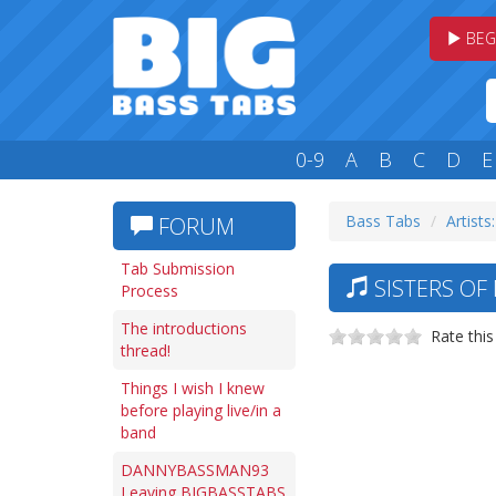
BEG
0-9
A
B
C
D
E
Bass Tabs
Artists:
FORUM
Tab Submission
SISTERS OF
Process
The introductions
Rate this
thread!
Things I wish I knew
before playing live/in a
band
DANNYBASSMAN93
Leaving BIGBASSTABS