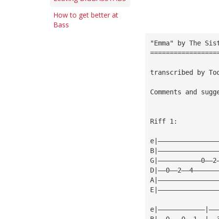
How to get better at
Bass
"Emma" by The Sis
=================
transcribed by To
Comments and sugg
Riff 1:
e|———————————————
B|———————————————
G|———————————0——2
D|——0——2——4——————
A|———————————————
E|———————————————
e|————————————|——
B|——0———0——1——|——