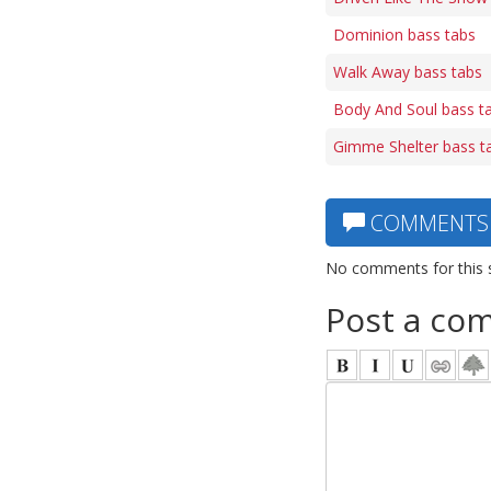
Dominion bass tabs
Walk Away bass tabs
Body And Soul bass t
Gimme Shelter bass t
COMMENTS
No comments for this 
Post a co