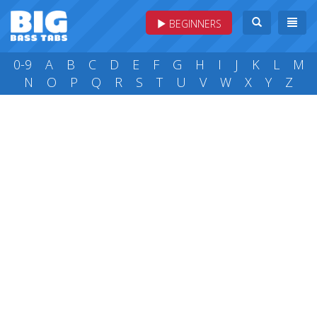
BEGINNERS
0-9
A
B
C
D
E
F
G
H
I
J
K
L
M
N
O
P
Q
R
S
T
U
V
W
X
Y
Z