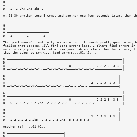
D|——————————————————————|
A|——————————————————————|
D|——2——2—2h5—2h5—2h5—2——|
At 01:30 another long E comes and another one four seconds later, then th
G|———————————————————————|
D|———————————————————————|
A|———————————————————————|
D|——2————————2————————2——|
This part doesn't feel fully accurate, but it sounds pretty good to me, b
feeling that someone will find some errors here, I always find errors in 
so it's very good to let other see your tab and check them for errors, I'
that the other person will find errors....01:45....
G|———————————————————————————————————————————————————————————————|
D|———————————————————————————————————————————————————————————————|
A|——————————————————————————————————0——————————————2—2—2—3——3—3——|
D|——0——2—2—2—2—2—2—2h5——2—2—2—2—2—2————2—2—2—2—2—2———————————————|
G|—————————————————————————————————————————————————————————————|
D|—————————————————————————————————————————————————————————————|
A|——————————————————————————————————————————————2——2—2—3——3—3——|
D|——2—2—2—2—2—2—2h5——2—2—2—2—2—2h5——5—5—5—5—5—5————————————————|
G|———————————————————————————————————————————————————————————————|
D|———————————————————————————————————————————————————————————————|
A|——————————————————————————————————0——————————————2—2—2—3——3—3——|
D|——0——2—2—2—2—2—2—2h5——2—2—2—2—2—2————2—2—2—2—2—2———————————————|
G|—————————————————————————————————————————————————————————————|
D|—————————————————————————————————————————————————————————————|
A|——————————————————————————————————————————————2——2—2—3——3—3——|
D|——2—2—2—2—2—2—2h5——2—2—2—2—2—2h5——5—5—5—5—5—5————————————————|
Another riff....02:02....
G|———————————————————————————————|
D|———————————————————————————————|