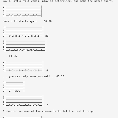
Now a little fill comes, play it determined, and make the notes short.
G|——————————————————————|
D|——————————————————————|
A|——————————————————————|
D|——2—2——2—2——2—2——2—2——|
Main riff starts again....00:58
G|———————————————————————|
D|———————————————————————|
A|———————————————————————|
D|——0—2—x—2—x—2—2—x—2—2——| x3
G|—————————————————————————|
D|—————————————————————————|
A|—————————————————————————|
D|——2——2—2h5—2h5—2h5—2——4——|
....01:06....
G|———————————————————————|
D|———————————————————————|
A|———————————————————————|
D|——0—2—x—2—x—2—2—x—2—2——| x3
....you can only save yourself....01:13
G|———————————|
D|———————————|
A|———————————|
D|——2——PAUS——|
G|———————————————————————|
D|———————————————————————|
A|———————————————————————|
D|——0—2—x—2—x—2—2—x—2—2——| x3
A shorter version of the common lick, let the last E ring.
G|——————————————————————|