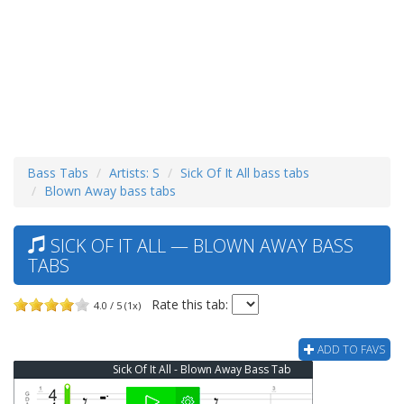
Bass Tabs
Artists: S
Sick Of It All bass tabs
Blown Away bass tabs
SICK OF IT ALL — BLOWN AWAY BASS
TABS
Rate this tab:
4.0 / 5 (1x)
ADD TO FAVS
Sick Of It All - Blown Away Bass Tab