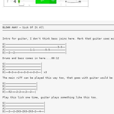
—————————————————————————————————————————————————————————————————————————
BLOWN AWAY — Sick Of It All
—————————————————————————————————————————————————————————————————————————
Intro for guitar, I don't think bass joins here. Mark that guitar uses ec
G|———————————————————————————————————————|
D|——————————————————————————————————3—3——|
A|————————————————1—1———————5—5——————————|
D|——2——2—————————————————————————————————|
Drums and bass comes in here....00:12
G|———————————————————————|
D|———————————————————————|
A|———————————————————————|
D|——0—2—x—2—x—2—2—x—2—2——| x3
The main riff can be played this way too, that goes with guitar would be 
G|————————————————————|
D|————————————————————|
A|————————————————————|
D|——52—x—2—2—x—2——2——|
Play this lick one time, guitar plays something like this too.
G|—————————————————————————|
D|—————————————————————————|
A|—————————————————————————|
D|——2——2—2h5—2h5—2h5—2——4——|