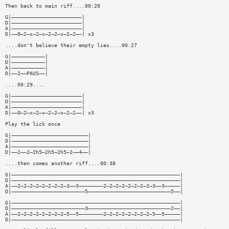
Then back to main riff....00:20
G|———————————————————————|
D|———————————————————————|
A|———————————————————————|
D|——0—2—x—2—x—2—2—x—2—2——| x3
....don't believe their empty lies....00:27
G|———————————|
D|———————————|
A|———————————|
D|——2——PAUS——|
....00:29....
G|———————————————————————|
D|———————————————————————|
A|———————————————————————|
D|——0—2—x—2—x—2—2—x—2—2——| x3
Play the lick once
G|—————————————————————————|
D|—————————————————————————|
A|—————————————————————————|
D|——2——2—2h5—2h5—2h5—2——4——|
....then comes another riff....00:38
G|———————————————————————————————————————————————————————|
D|———————————————————————————————————————————————————————|
A|——2—2—2—2—2—2—2—2—3——3————————2—2—2—2—2—2—2—2—3——3—————|
D|————————————————————————5———————————————————————————5——|
G|———————————————————————————————————————————————————————|
D|————————————————————————3———————————————————————————2——|
A|——2—2—2—2—2—2—2—2—5——5————————2—2—2—2—2—2—2—2—5——5—————|
D|———————————————————————————————————————————————————————|