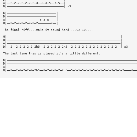
A|——2—2—2—2—2—2—2—3——3—3—5——5—5——|
D|———————————————————————————————| x3
G|———————————————————————————|
D|———————————————————————————|
A|——————————————————5—5—5————|
D|——2—2—2—2—2—2—2—2———————2——|
The final riff....make it sound hard....02:10....
G|——————————————————————————————————————————————————————————————|
D|——————————————————————————————————————————————————————————————|
A|——————————————————————————————————————————————————————————————|
D|——2——2—2—2—2—2—2h5——2—2—2—2—2—2h5——2—2—2—2—2—2—2—2—2—2—2—2—2——| x3
The last time this is played it's a little different.
G|———————————————————————————————————————————————————————————————————————
D|———————————————————————————————————————————————————————————————————————
A|———————————————————————————————————————————————————————————————————————
D|——2——2—2—2—2—2—2h5——2—2—2—2—2—2h5——5—5—5—5—5—5—5—5—5—5—5—3—3—3—2————2——