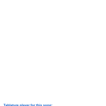
Tablature player for this song: