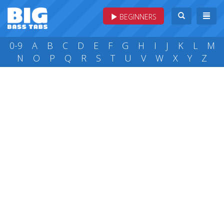
BEGINNERS
0-9
A
B
C
D
E
F
G
H
I
J
K
L
M
N
O
P
Q
R
S
T
U
V
W
X
Y
Z