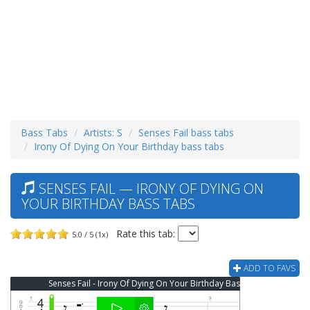
Bass Tabs
Artists: S
Senses Fail bass tabs
Irony Of Dying On Your Birthday bass tabs
SENSES FAIL — IRONY OF DYING ON
YOUR BIRTHDAY BASS TABS
Rate this tab:
5.0 / 5 (1x)
ADD TO FAVS
Senses Fail - Irony Of Dying On Your Birthday Bass Tab