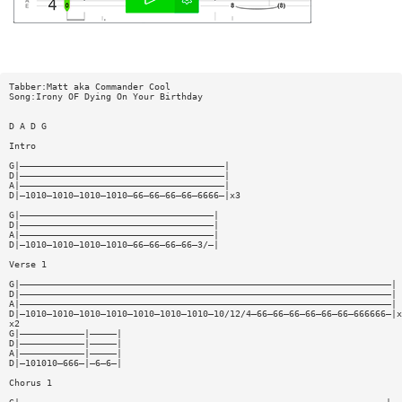
Tabber:Matt aka Commander Cool
Song:Irony OF Dying On Your Birthday
D A D G
Intro
G|——————————————————————————————————————|
D|——————————————————————————————————————|
A|——————————————————————————————————————|
D|—1010—1010—1010—1010—66—66—66—66—6666—|x3
G|————————————————————————————————————|
D|————————————————————————————————————|
A|————————————————————————————————————|
D|—1010—1010—1010—1010—66—66—66—66—3/—|
Verse 1
G|—————————————————————————————————————————————————————————————————————|
D|—————————————————————————————————————————————————————————————————————|
A|—————————————————————————————————————————————————————————————————————|
D|—1010—1010—1010—1010—1010—1010—1010—10/12/4—66—66—66—66—66—66—666666—|x
x2
G|————————————|—————|
D|————————————|—————|
A|————————————|—————|
D|—101010—666—|—6—6—|
Chorus 1