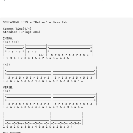
SCREAMING JETS — "Better" — Bass Tab
Common Time(4/4)
Standard Tuning(EADG)
INTRO:
(x3) (x4)
|———————————|———————————|—————————————————————————|
|*—————————*|———————————|*———————————————————————*|
|*—r—r—r—r—*|—r—r—r—————|*———————————————————————*|
|———————————|———————12/—|——5—r—5—5—r—5—5—r—5—5—3——|
1 2 3 4 1 2 3 4 1 & a 2 & a 3 & a 4 &
(x4)
|——————————————————————————|————————————————————————|
|*—————————————————————————|———————————————————————*|
|*—————————————————————————|———————————————————————*|
|——5—r—5—5—r—5—5—r—5—5—r—5—|—5—r—5—5—r—5—5—r—5—5—3——|
1 & a 2 & a 3 & a 4 & a 1 & a 2 & a 3 & a 4 &
VERSE:
(x3)
|——————————————————————————|————————————————————————|
|*—————————————————————————|———————————————————————*|
|*—————————————————————————|———————————————————————*|
|——5—r—5—5—r—5—5—r—5—5—r—5—|—5—r—5—5—r—5—5—r—5—5—3——|
1 & a 2 & a 3 & a 4 & a 1 & a 2 & a 3 & a 4 &
|—————————————————————————|—————————————————|
|—————————————————————————|—————————————————|
|—————————————————————————|—————————————————|
|—5—r—5—5—r—5—5—r—5—5—r—5—|—5—r—5—5—r—5—5—3—|
1 & a 2 & a 3 & a 4 & a 1 & a 2 & a 3 4