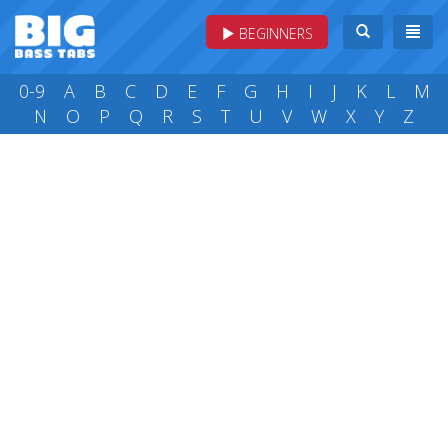
BEGINNERS
0-9
A
B
C
D
E
F
G
H
I
J
K
L
M
N
O
P
Q
R
S
T
U
V
W
X
Y
Z