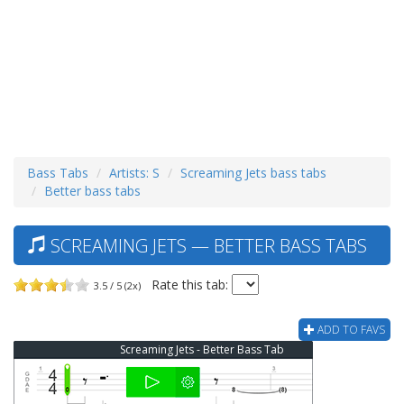
Bass Tabs
Artists: S
Screaming Jets bass tabs
Better bass tabs
SCREAMING JETS — BETTER BASS TABS
Rate this tab:
3.5 / 5 (2x)
ADD TO FAVS
Screaming Jets - Better Bass Tab