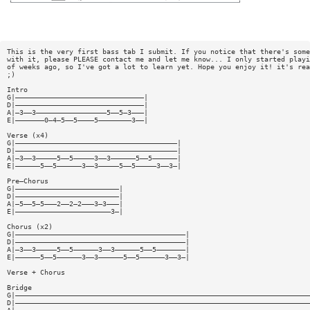
This is the very first bass tab I submit. If you notice that there's some
with it, please PLEASE contact me and let me know... I only started playi
of weeks ago, so I've got a lot to learn yet. Hope you enjoy it! it's rea
;)
Intro
G|———————————————————————————————|
D|———————————————————————————————|
A|—3——3—————————————————5——5—3———|
E|———————0—4—5——5————5————————3——|
Verse (x4)
G|———————————————————————————————————————|
D|———————————————————————————————————————|
A|—3——3—————5——5—————3——3——————5——5——————|
E|——————5——5——————3——3—————5——5—————3——3—|
Pre—Chorus
G|—————————————————————————|
D|—————————————————————————|
A|—5——5—5———2——2—2———3—3———|
E|———————————————————————3—|
Chorus (x2)
G|—————————————————————————————————————————|
D|—————————————————————————————————————————|
A|—3——3—————5——5——————3——3——————5——5———————|
E|——————5——5——————3——3——————5——5——————3——3—|
Verse + Chorus
Bridge
G|———————————————————————————————————————————————————————————————————————
D|———————————————————————————————————————————————————————————————————————