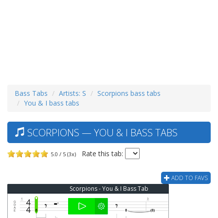
Bass Tabs
Artists: S
Scorpions bass tabs
You & I bass tabs
SCORPIONS — YOU & I BASS TABS
Rate this tab:
5.0 / 5 (3x)
ADD TO FAVS
Scorpions - You & I Bass Tab