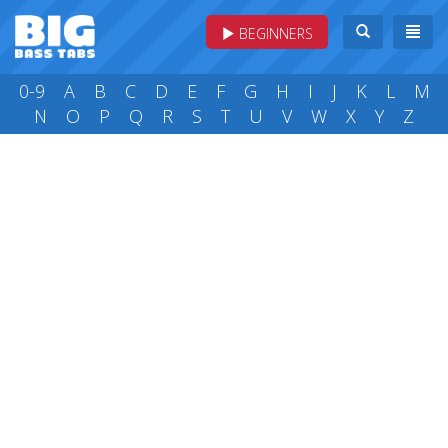
BEGINNERS
0-9
A
B
C
D
E
F
G
H
I
J
K
L
M
N
O
P
Q
R
S
T
U
V
W
X
Y
Z