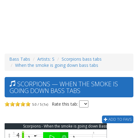
Bass Tabs
Artists: S
Scorpions bass tabs
When the smoke is going down bass tabs
SCORPIONS — WHEN THE SMOKE IS
GOING DOWN BASS TABS
Rate this tab:
5.0 / 5 (1x)
ADD TO FAVS
Scorpions - When the smoke is going down Bass Tab