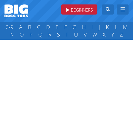
BEGINNERS
0-9
A
B
C
D
E
F
G
H
I
J
K
L
M
N
O
P
Q
R
S
T
U
V
W
X
Y
Z