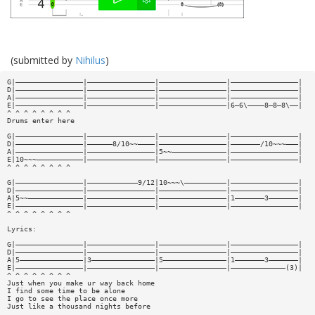
(submitted by
Nihilus
)
G|————————————————|————————————————|————————————————|————————————————|
D|————————————————|————————————————|————————————————|————————————————|
A|————————————————|————————————————|————————————————|————————————————|
E|————————————————|————————————————|————————————————|6—6\————8—8—8\——|
^ ^ ^ ^ ^ ^ ^ ^
Drums enter here
G|————————————————|————————————————|————————————————|————————————————|
D|————————————————|——————8/10~~————|————————————————|———————/10~~~———|
A|————————————————|————————————————|5~~—————————————|————————————————|
E|10~~~———————————|————————————————|————————————————|————————————————|
^ ^ ^ ^ ^ ^ ^ ^
G|————————————————|————————————9/12|10~~~\——————————|————————————————|
D|————————————————|————————————————|————————————————|————————————————|
A|5~~—————————————|————————————————|————————————————|1———————3———————|
E|————————————————|————————————————|————————————————|————————————————|
^ ^ ^ ^ ^ ^ ^ ^
Lyrics:
G|————————————————|————————————————|————————————————|————————————————|
D|————————————————|————————————————|————————————————|————————————————|
A|5———————————————|3———————————————|5———————————————|1———————3———————|
E|————————————————|————————————————|————————————————|—————————————(3)|
^ ^ ^ ^ ^ ^ ^ ^
Just when you make ur way back home
I find some time to be alone
I go to see the place once more
Just like a thousand nights before