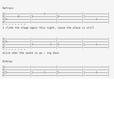
Refrain:
G|————————————————|————————2———————|————————————————|————————————————|
D|————————0———————|3———————————————|0———————————————|1———————————————|
A|0———————————————|————————————————|————————————————|————————3———————|
E|————————————————|————————————————|————————————————|————————————————|
^ ^ ^ ^ ^ ^ ^ ^
I climb the stage again this night, cause the place is still
G|————————————————|————————————————|————————————————|————————————————|
D|0———————————————|————————————————|————————————————|————————————————|
A|————————————————|3———————————3———|5———————————————|1———————3———————|
E|————————————————|————————————————|————————————————|————————————————|
^ ^ ^ ^ ^ ^ ^ ^
alive when the smoke is go — ing down
Ending:
G|————————————————|————————————————|————————————————|————————————————|
D|————————————————|————————————————|————————————————|————————————————|
A|5———————————————|1———————3———————|5———————————————|1———————3———————|
E|————————————————|————————————————|————————————————|————————————————|