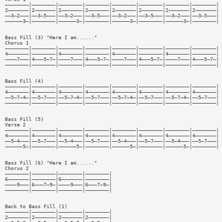
————————|————————|————————|————————|————————|————————|————————|————————|
2———————|2———————|2———————|2———————|2———————|2———————|2———————|2———————|
——3—2———|——3—5———|——3—2———|——3—5———|——3—2———|——3—5———|——3—2———|——3—5———|
——————3—|————————|——————3—|————————|——————3—|————————|——————3—|————————|
Bass Fill (3) "Here I am......"
Chorus 1
————————|————————|————————|————————|————————|————————|————————|————————|
4———————|————————|4———————|————————|4———————|————————|4———————|————————|
————7———|4———5—7—|————7———|4———5—7—|————7———|4———5—7—|————7———|4———5—7—|
————————|————————|————————|————————|————————|————————|————————|————————|
Bass Fill (4)
————————|————————|————————|————————|————————|————————|————————|————————|
4———————|4———————|4———————|4———————|4———————|4———————|4———————|4———————|
——5—7—4—|——5—7———|——5—7—4—|——5—7———|——5—7—4—|——5—7———|——5—7—4—|——5—7———|
————————|————————|————————|————————|————————|————————|————————|————————|
Bass Fill (5)
Verse 2
————————|————————|————————|————————|————————|————————|————————|————————|
4———————|4———————|4———————|4———————|4———————|4———————|4———————|4———————|
——5—4———|——5—7———|——5—4———|——5—7———|——5—4———|——5—7———|——5—4———|——5—7———|
——————5—|————————|——————5—|————————|——————5—|————————|——————5—|————————|
Bass Fill (6) "Here I am......"
Chorus 2
————————|————————|————————|————————|
6———————|————————|6———————|————————|
————9———|6———7—9—|————9———|6———7—9—|
————————|————————|————————|————————|
Back to Bass Fill (1)
————————|————————|————————|————————|
2———————|2———————|2———————|2———————|