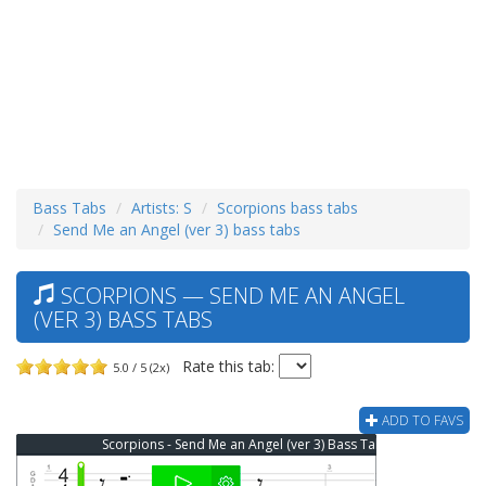
Bass Tabs
Artists: S
Scorpions bass tabs
Send Me an Angel (ver 3) bass tabs
SCORPIONS — SEND ME AN ANGEL
(VER 3) BASS TABS
Rate this tab:
5.0 / 5 (2x)
ADD TO FAVS
Scorpions - Send Me an Angel (ver 3) Bass Tab