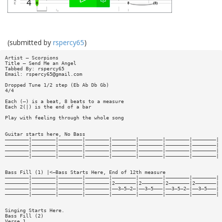
(submitted by
rspercy65
)
Artist — Scorpions
Title — Send Me an Angel
Tabbed By: rspercy65
Email:
rspercy65@gmail.com
Dropped Tune 1/2 step (Eb Ab Db Gb)
4/4
Each (—) is a beat, 8 beats to a measure
Each 2(|) is the end of a bar
Play with feeling through the whole song
Guitar starts here, No Bass
————————|————————|————————|————————|————————|————————|————————|————————|
————————|————————|————————|————————|————————|————————|————————|————————|
————————|————————|————————|————————|————————|————————|————————|————————|
————————|————————|————————|————————|————————|————————|————————|————————|
Bass Fill (1) |<—Bass Starts Here, End of 12th measure
————————|————————|————————|————————|————————|————————|————————|————————|
————————|————————|————————|————————|2———————|2———————|2———————|2———————|
————————|————————|————————|————————|——3—5—2—|——3—5———|——3—5—2—|——3—5———|
————————|————————|————————|————————|————————|————————|————————|————————|
Singing Starts Here.
Bass Fill (2)
Verse 1