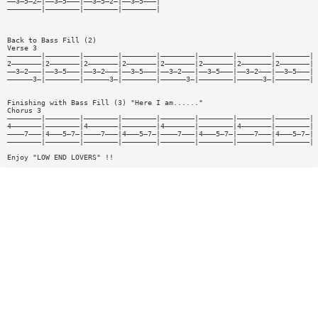
——3—5—2—|——3—5———|——3—5—2—|——3—5———|
————————|————————|————————|————————|
Back to Bass Fill (2)
Verse 3
————————|————————|————————|————————|————————|————————|————————|————————|
2———————|2———————|2———————|2———————|2———————|2———————|2———————|2———————|
——3—2———|——3—5———|——3—2———|——3—5———|——3—2———|——3—5———|——3—2———|——3—5———|
——————3—|————————|——————3—|————————|——————3—|————————|——————3—|————————|
Finishing with Bass Fill (3) "Here I am......"
Chorus 3
————————|————————|————————|————————|————————|————————|————————|————————| 
4———————|————————|4———————|————————|4———————|————————|4———————|————————| 
————7———|4———5—7—|————7———|4———5—7—|————7———|4———5—7—|————7———|4———5—7—| 
————————|————————|————————|————————|————————|————————|————————|————————|
Enjoy "LOW END LOVERS" !!