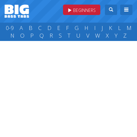
BEGINNERS
0-9
A
B
C
D
E
F
G
H
I
J
K
L
M
N
O
P
Q
R
S
T
U
V
W
X
Y
Z