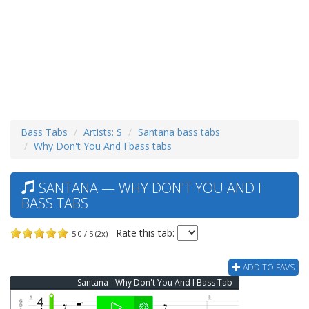
Bass Tabs
Artists: S
Santana bass tabs
Why Don't You And I bass tabs
SANTANA — WHY DON'T YOU AND I
BASS TABS
Rate this tab:
5.0 / 5 (2x)
ADD TO FAVS
Santana - Why Don't You And I Bass Tab