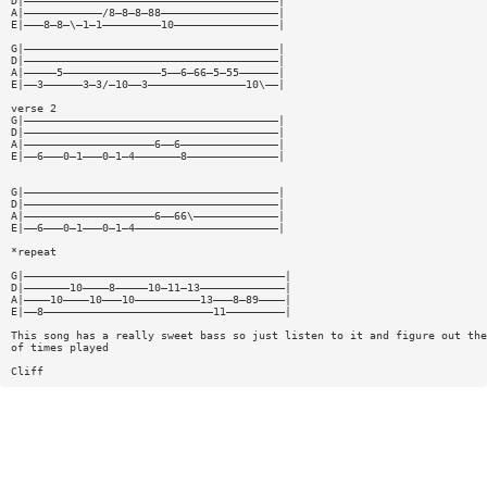
D|———————————————————————————————————————|
A|————————————/8—8—8—88——————————————————|
E|———8—8—\—1—1—————————10————————————————|
G|———————————————————————————————————————|
D|———————————————————————————————————————|
A|—————5———————————————5——6—66—5—55——————|
E|——3——————3—3/—10——3———————————————10\——|
verse 2
G|———————————————————————————————————————|
D|———————————————————————————————————————|
A|————————————————————6——6———————————————|
E|——6———0—1———0—1—4———————8——————————————|
G|———————————————————————————————————————|
D|———————————————————————————————————————|
A|————————————————————6——66\—————————————|
E|——6———0—1———0—1—4——————————————————————|
*repeat
G|————————————————————————————————————————|
D|———————10————8—————10—11—13—————————————|
A|————10————10———10——————————13———8—89————|
E|——8——————————————————————————11—————————|
This song has a really sweet bass so just listen to it and figure out the
of times played
Cliff