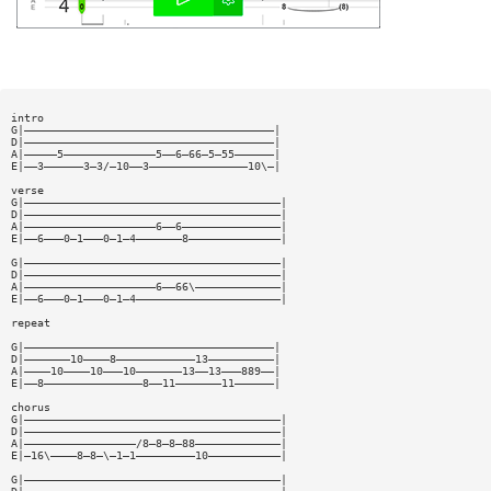
intro
G|——————————————————————————————————————|
D|——————————————————————————————————————|
A|—————5——————————————5——6—66—5—55——————|
E|——3——————3—3/—10——3———————————————10\—|
verse
G|———————————————————————————————————————|
D|———————————————————————————————————————|
A|————————————————————6——6———————————————|
E|——6———0—1———0—1—4———————8——————————————|
G|———————————————————————————————————————|
D|———————————————————————————————————————|
A|————————————————————6——66\—————————————|
E|——6———0—1———0—1—4——————————————————————|
repeat
G|——————————————————————————————————————|
D|———————10————8————————————13——————————|
A|————10————10———10———————13——13———889——|
E|——8———————————————8——11———————11——————|
chorus
G|———————————————————————————————————————|
D|———————————————————————————————————————|
A|—————————————————/8—8—8—88—————————————|
E|—16\————8—8—\—1—1—————————10———————————|
G|———————————————————————————————————————|