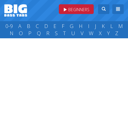
BEGINNERS
0-9
A
B
C
D
E
F
G
H
I
J
K
L
M
N
O
P
Q
R
S
T
U
V
W
X
Y
Z