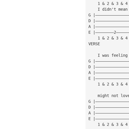
    1 & 2 & 3 & 4
    I didn't mean
G |——————————————
D |——————————————
A |——————————————
E |————————2—————
    1 & 2 & 3 & 4
VERSE
    I was feeling
G |——————————————
D |——————————————
A |——————————————
E |——————————————
    1 & 2 & 3 & 4
    might not lov
G |——————————————
D |——————————————
A |——————————————
E |——————————————
    1 & 2 & 3 & 4