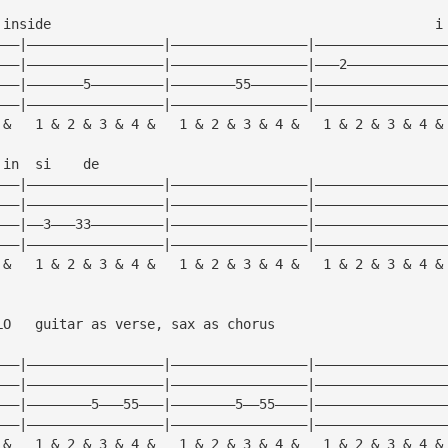
 inside                                                i
———|—————————————————|—————————————————|————————————————
———|—————————————————|—————————————————|———2————————————
———|———————5—————————|————————55———————|————————————————
———|—————————————————|—————————————————|————————————————
 &   1 & 2 & 3 & 4 &   1 & 2 & 3 & 4 &   1 & 2 & 3 & 4 &
 in  si    de
———|—————————————————|—————————————————|————————————————
———|—————————————————|—————————————————|————————————————
———|——3———33—————————|—————————————————|————————————————
———|—————————————————|—————————————————|————————————————
 &   1 & 2 & 3 & 4 &   1 & 2 & 3 & 4 &   1 & 2 & 3 & 4 &
LO   guitar as verse, sax as chorus
———|—————————————————|—————————————————|————————————————
———|—————————————————|—————————————————|————————————————
———|————————5———55———|————————5——55————|————————————————
———|—————————————————|—————————————————|————————————————
 &   1 & 2 & 3 & 4 &   1 & 2 & 3 & 4 &   1 & 2 & 3 & 4 &