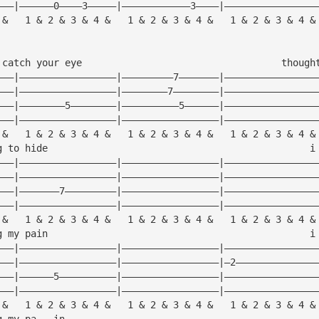
———|——————0————3—————|————————————3————|————————————————
 &   1 & 2 & 3 & 4 &   1 & 2 & 3 & 4 &   1 & 2 & 3 & 4 &
 catch your eye                                   though
———|—————————————————|—————————7———————|————————————————
———|—————————————————|————————7————————|————————————————
———|————————5————————|——————————5——————|————————————————
———|—————————————————|—————————————————|————————————————
 &   1 & 2 & 3 & 4 &   1 & 2 & 3 & 4 &   1 & 2 & 3 & 4 &
g to hide                                              i
———|—————————————————|—————————————————|————————————————
———|—————————————————|—————————————————|————————————————
———|———————7—————————|—————————————————|————————————————
———|—————————————————|—————————————————|————————————————
 &   1 & 2 & 3 & 4 &   1 & 2 & 3 & 4 &   1 & 2 & 3 & 4 &
g my pain                                              i
———|—————————————————|—————————————————|————————————————
———|—————————————————|—————————————————|—2——————————————
———|——————5——————————|—————————————————|————————————————
———|—————————————————|—————————————————|————————————————
 &   1 & 2 & 3 & 4 &   1 & 2 & 3 & 4 &   1 & 2 & 3 & 4 &
g my pa   in