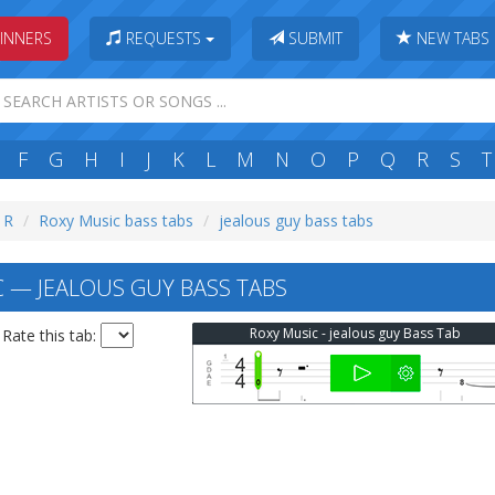
INNERS
REQUESTS
SUBMIT
NEW TABS
F
G
H
I
J
K
L
M
N
O
P
Q
R
S
T
: R
Roxy Music bass tabs
jealous guy bass tabs
 — JEALOUS GUY BASS TABS
Roxy Music - jealous guy Bass Tab
Rate this tab: