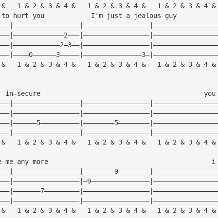
 &   1 & 2 & 3 & 4 &   1 & 2 & 3 & 4 &   1 & 2 & 3 & 4 &
 to hurt you            I'm just a jealous guy    
———|—————————————————|—————————————————|————————————————
———|—————————————2———|—————————————————|————————————————
———|————————————2—3——|—————————————————|————————————————
———|————0——————3—————|———————————————3—|————————————————
 &   1 & 2 & 3 & 4 &   1 & 2 & 3 & 4 &   1 & 2 & 3 & 4 &
  in—secure                                          you
———|—————————————————|—————————————————|————————————————
———|—————————————————|—————————————————|————————————————
———|——————5——————————|————————5————————|————————————————
———|—————————————————|—————————————————|————————————————
 &   1 & 2 & 3 & 4 &   1 & 2 & 3 & 4 &   1 & 2 & 3 & 4 &
e me any more                                          i
———|—————————————————|————————9————————|————————————————
———|—————————————————|—9———————————————|————————————————
———|———————7—————————|—————————————————|————————————————
———|—————————————————|—————————————————|————————————————
 &   1 & 2 & 3 & 4 &   1 & 2 & 3 & 4 &   1 & 2 & 3 & 4 &