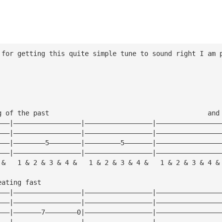
 for getting this quite simple tune to sound right I am 
g of the past                                        and
———|—————————————————|—————————————————|————————————————
———|—————————————————|—————————————————|————————————————
———|————————5————————|—————————5———————|————————————————
———|—————————————————|—————————————————|————————————————
 &   1 & 2 & 3 & 4 &   1 & 2 & 3 & 4 &   1 & 2 & 3 & 4 &
eating fast
———|—————————————————|—————————————————|————————————————
———|—————————————————|—————————————————|————————————————
———|———————7————————0|—————————————————|————————————————
———|—————————————————|—————————————————|————————————————