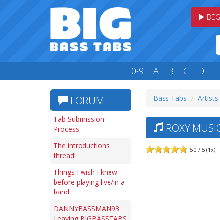
BEG
0-9
A
B
C
D
E
Bass Tabs
Artists
FORUM
Tab Submission
ROXY MUSIC
Process
The introductions
5.0 / 5 (1x)
thread!
Things I wish I knew
before playing live/in a
band
DANNYBASSMAN93
Leaving BIGBASSTABS