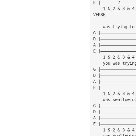
E |———————2——————
    1 & 2 & 3 & 4
VERSE
    was trying to
G |——————————————
D |——————————————
A |——————————————
E |——————————————
    1 & 2 & 3 & 4
    you was tryin
G |——————————————
D |——————————————
A |——————————————
E |——————————————
    1 & 2 & 3 & 4
    was swallowin
G |——————————————
D |——————————————
A |——————————————
E |——————————————
    1 & 2 & 3 & 4
    was swallowin