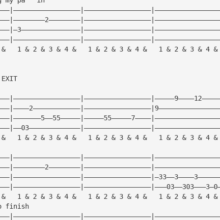
———|—————————————————|—————————————————|————————————————
———|————————2————————|—————————————————|————————————————
———|—3———————————————|—————————————————|————————————————
———|—————————————————|—————————————————|————————————————
 &   1 & 2 & 3 & 4 &   1 & 2 & 3 & 4 &   1 & 2 & 3 & 4 &
 EXIT
———|—————————————————|—————————————————|—————9————12————
———|————2————————————|—————————————————|9———————————————
———|———————5——55—————|—————55—————7————|————————————————
———|——03—————————————|—————————————————|————————————————
 &   1 & 2 & 3 & 4 &   1 & 2 & 3 & 4 &   1 & 2 & 3 & 4 &
———|—————————————————|—————————————————|————————————————
———|————————2————————|—————————————————|————————————————
———|—————————————————|—————————————————|—33——3————3—————
———|—————————————————|—————————————————|———03——303———3—0
 &   1 & 2 & 3 & 4 &   1 & 2 & 3 & 4 &   1 & 2 & 3 & 4 &
o finish
———|—————————————————|—————————————————|————————————————