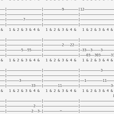
———|—————————————————|—————————9———————|12——————————————
———|—————————————————|—————————————————|————————————————
———|————————7————————|—————————————————|————————————————
———|—————————————————|—————————————————|————————————————
 &   1 & 2 & 3 & 4 &   1 & 2 & 3 & 4 &   1 & 2 & 3 & 4 &
———|—————————————————|—————————————————|————————————————
———|—————————————————|—————————2———22——|————————————————
———|———————5——55—————|—————————————————|—33——3————3—————
———|—————————————————|—————————————————|———03——303—————3
 &   1 & 2 & 3 & 4 &   1 & 2 & 3 & 4 &   1 & 2 & 3 & 4 &
———|—————————————————|—————————————————|——————————3—————
———|—————————————————|—————————————————|————————————————
———|——————3——————————|—————————————————|——1————————11———
———|————————————33———|———————11————————|———————————————3
 &   1 & 2 & 3 & 4 &   1 & 2 & 3 & 4 &   1 & 2 & 3 & 4 &
                                                        
———|—————————————————|—————————————————|————————————————
———|—————————————2———|—————————————————|————————————————
———|————————————2——3—|————————=————————|————————————————