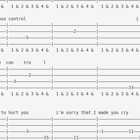
 &   1 & 2 & 3 & 4 &   1 & 2 & 3 & 4 &   1 & 2 & 3 & 4 &
ose control                                            i
———|—————————————————|—————————————————|————————————————
———|—————————————————|————————2————————|————————————————
———|———————5—————————|—————————————————|————————————————
———|—————————————————|—————————————————|————————————————
 &   1 & 2 & 3 & 4 &   1 & 2 & 3 & 4 &   1 & 2 & 3 & 4 &
e  con    tro     l
———|—————————————————|—————————————————|————————————————
———|————————2————————|—————————————————|————————————————
———|——3——————————————|—————————————————|————————————————
———|—————————————————|—————————————————|————————————33——
 &   1 & 2 & 3 & 4 &   1 & 2 & 3 & 4 &   1 & 2 & 3 & 4 &
 to hurt you           i'm sorry that I made you cry
———|—————————————————|—————————————————|————————————————
———|—————————————————|—————————————————|————————————————
———|———————3—————————|—————————————————|—1——————————11——
———|——————————————33—|————————11———————|————————————————