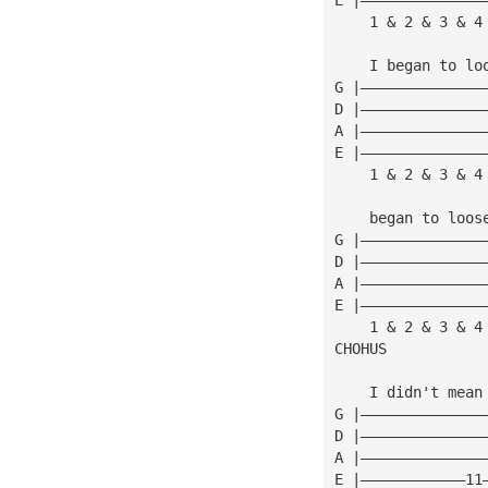
    1 & 2 & 3 & 4
    I began to lo
G |——————————————
D |——————————————
A |——————————————
E |——————————————
    1 & 2 & 3 & 4
    began to loos
G |——————————————
D |——————————————
A |——————————————
E |——————————————
    1 & 2 & 3 & 4
CHOHUS
    I didn't mean
G |——————————————
D |——————————————
A |——————————————
E |————————————11