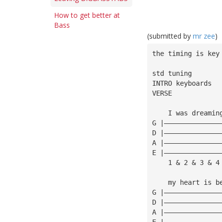
How to get better at
Bass
(submitted by
mr zee
)
the timing is key
std tuning
INTRO keyboards
VERSE
    I was dreamin
G |——————————————
D |——————————————
A |——————————————
E |——————————————
    1 & 2 & 3 & 4
    my heart is b
G |——————————————
D |——————————————
A |——————————————
E |——————————————