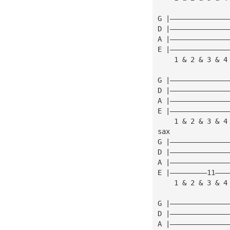
G |——————————————
D |——————————————
A |——————————————
E |——————————————
    1 & 2 & 3 & 4
G |——————————————
D |——————————————
A |——————————————
E |——————————————
    1 & 2 & 3 & 4
sax
G |——————————————
D |——————————————
A |——————————————
E |—————————11———
    1 & 2 & 3 & 4
                 
G |——————————————
D |——————————————
A |——————————————