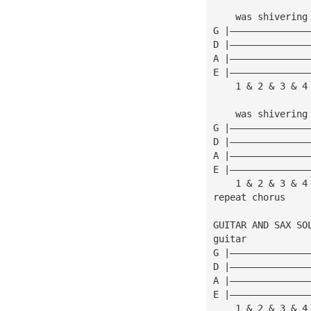
    was shivering
G |——————————————
D |——————————————
A |——————————————
E |——————————————
    1 & 2 & 3 & 4
    was shivering
G |——————————————
D |——————————————
A |——————————————
E |——————————————
    1 & 2 & 3 & 4
repeat chorus
GUITAR AND SAX SO
guitar
G |——————————————
D |——————————————
A |——————————————
E |——————————————
    1 & 2 & 3 & 4