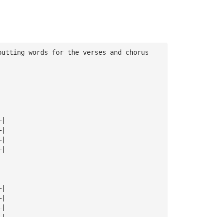
putting words for the verses and chorus
—|
—|
—|
—|
—|
—|
—|
—|