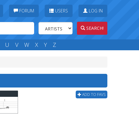
FORUM
USERS
LOG IN
SEARCH!
U
V
W
X
Y
Z
ADD TO FAVS