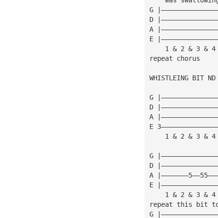
G |——————————————
D |——————————————
A |——————————————
E |——————————————
    1 & 2 & 3 & 4
repeat chorus
WHISTLEING BIT ND
G |——————————————
D |——————————————
A |——————————————
E 3——————————————
    1 & 2 & 3 & 4
G |——————————————
D |——————————————
A |———————5——55——
E |——————————————
    1 & 2 & 3 & 4
repeat this bit t
G |——————————————