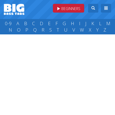
BEGINNERS
0-9
A
B
C
D
E
F
G
H
I
J
K
L
M
N
O
P
Q
R
S
T
U
V
W
X
Y
Z