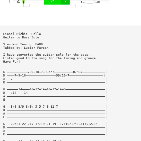
Lionel Richie  Hello
Guitar to Bass Solo
Standard Tuning: EADG
Tabbed by: Lucien Farzan
I have converted the guitar solo for the bass.
Listen good to the song for the timing and groove.
Have Fun!
G|———————————7—9—10—7—9—5/7——————————8/9—7————————————|
D|————7—9—10————————————————99/10—7——————————————————|
A|——7—————————————————————————————————————————————————|
E|————————————————————————————————————————————————————|
G|——————14————16—17—14—16—12—14—9—————————————————————|
D|——/14————14—————————————————————————————————————————|
A|————————————————————————————————————————————————————|
E|————————————————————————————————————————————————————|
G|——8/9—8/9—8/9\—5—5—7—9—12—7—————————————————————————|
D|————————————————————————————————————————————————————|
A|————————————————————————————————————————————————————|
E|————————————————————————————————————————————————————|
G|——20/21—22—21\—17/19—21—19——17\16/17\16/14\12/14————|
D|————————————————————————————————————————————————————|
A|————————————————————————————————————————————————————|
E|————————————————————————————————————————————————————|