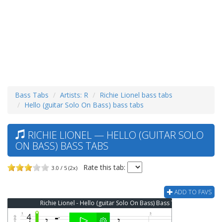
Bass Tabs
Artists: R
Richie Lionel bass tabs
Hello (guitar Solo On Bass) bass tabs
RICHIE LIONEL — HELLO (GUITAR SOLO
ON BASS) BASS TABS
Rate this tab:
3.0 / 5 (2x)
ADD TO FAVS
Richie Lionel - Hello (guitar Solo On Bass) Bass Tab