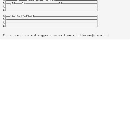
G|——————14————16—17—14—16—12—14———————————————————————|
D|——/14————14———————————————————14————————————————————|
A|————————————————————————————————————————————————————|
E|————————————————————————————————————————————————————|
G|——14—16—17—19—21————————————————————————————————————|
D|————————————————————————————————————————————————————|
A|————————————————————————————————————————————————————|
E|————————————————————————————————————————————————————|
For corrections and suggestions mail me at:
lfarzan@planet.nl