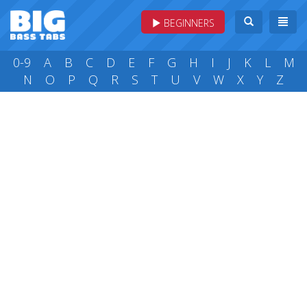
BEGINNERS
0-9
A
B
C
D
E
F
G
H
I
J
K
L
M
N
O
P
Q
R
S
T
U
V
W
X
Y
Z