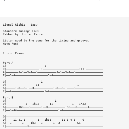
Lionel Richie — Easy
Standard Tuning: EADG
Tabbed by: Lucien Farzan
Listen good to the song for the timing and groove.
Have Fun!
Intro: Piano
Part A
G|——————————————————————1—————————————————————————————————|
D|———————————————————11—————————————————————1111——————————|
A|———————1—3——3—1——3———————————1—3——3—1——3————————————————|
E|——1—4———————————————————1—4—————————————————————————————|
G|————————————————————1———————————————————————————————————|
D|—————————————————11——————————————————————1——————————————|
A|—————1—3——3—1——3———————————1—3——3—1————3————————————————|
E|——4———————————————————1—4———————————————————————————————|
Part B
G|————————————————————————————1———————————————————————————|
D|———————————1———1h33——————11———————————1———1h33——————————|
A|———————1h3———3——————1——3——————————1h3———3——————1————————|
E|——1—44————————————————————————1—4———————————————————————|
G|————————————————————————————————————————————————————————|
D|————11—31—1———————1———1h33——————11—3—4—3————6———————————|
A|——3——————3————1h3———3——————1——3——————————66—————————————|
E|————————————4———————————————————————————————————————————|