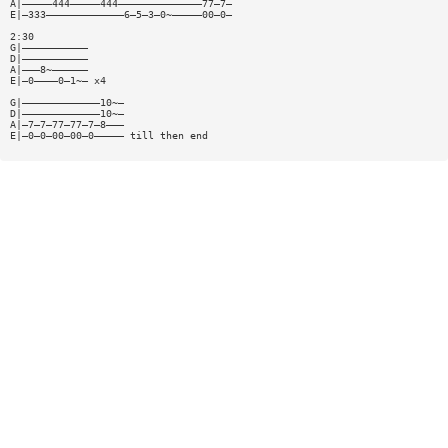
A|—————444—————444——————————————77—7—
E|—333—————————————6—5—3—0~—————00—0—
2:30
G|———————————
D|———————————
A|———8~——————
E|—0————0—1~— x4
G|—————————————10~—
D|—————————————10~—
A|—7—7—77—77—7—8———
E|—0—0—00—00—0————— till then end