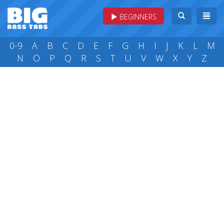
BEGINNERS
0-9
A
B
C
D
E
F
G
H
I
J
K
L
M
N
O
P
Q
R
S
T
U
V
W
X
Y
Z