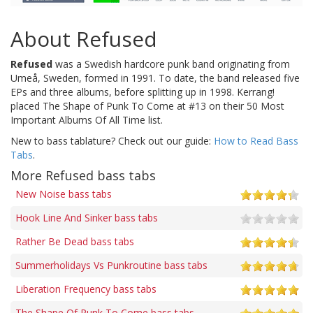
About Refused
Refused
was a Swedish hardcore punk band originating from
Umeå, Sweden, formed in 1991. To date, the band released five
EPs and three albums, before splitting up in 1998. Kerrang!
placed The Shape of Punk To Come at #13 on their 50 Most
Important Albums Of All Time list.
New to bass tablature? Check out our guide:
How to Read Bass
Tabs
.
More Refused bass tabs
New Noise bass tabs
Hook Line And Sinker bass tabs
Rather Be Dead bass tabs
Summerholidays Vs Punkroutine bass tabs
Liberation Frequency bass tabs
The Shape Of Punk To Come bass tabs