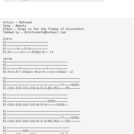
Artist — Refused
Song — Beauty
Album — Songs to fan the flames of discontent
Tabbed by —
Bitchinmofo@hotmail.com
Intro
G|———————————————————————
D|———————————————————————
A|——————3———5—3——————————
E|—0~—————4—————2h3p2—0~— x4
verse
G|——————————————————————————————————
D|——————————————————————————————————
A|———————1——————————————1———————————
E|—0—2—3———1h2p1——0—2—3———xxx—1h2p1— x2
G|—————————————————————————————————————————
D|—————————————————————————————————————————
A|——————————————————————————————77————5555—
E|—1h2—1h2—1h2—1h2—6—5—3—00—2h3————55——————
G|——————————————————————————————————
D|——————————————————————————————————
A|———————————————————————5555———————
E|—1h2—1h2—1h2—1h2—6—5—3——————3333——
G|—————————————————————————————————————————
D|—————————————————————————————————————————
A|——————————————————————————————77————5555—
E|—1h2—1h2—1h2—1h2—6—5—3—00—2h3————55——————
G|———————————————————————————————————
D|—————————555———————————————————————