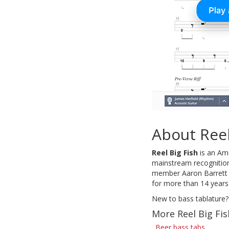
About Reel
Reel Big Fish
is an Ame
mainstream recognition 
member Aaron Barrett h
for more than 14 years
New to bass tablature?
More Reel Big Fis
Beer bass tabs