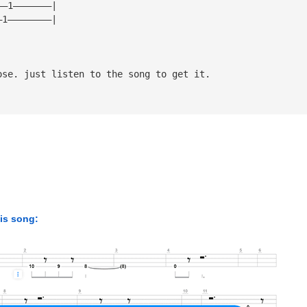
——1———————|
—1————————|
ose. just listen to the song to get it.
his song: