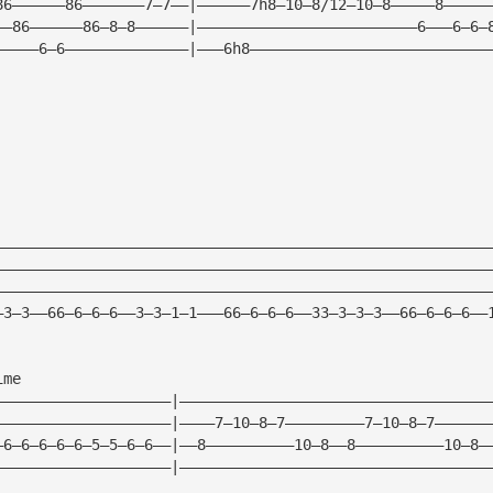
86——————86———————7—7——|——————7h8—10—8/12—10—8—————8—————
——86——————86—8—8——————|—————————————————————————6———6—6—
—————6—6——————————————|———6h8———————————————————————————
————————————————————————————————————————————————————————
————————————————————————————————————————————————————————
————————————————————————————————————————————————————————
—3—3——66—6—6—6——3—3—1—1———66—6—6—6——33—3—3—3——66—6—6—6——
ime
————————————————————|———————————————————————————————————
————————————————————|————7—10—8—7—————————7—10—8—7——————
—6—6—6—6—6—5—5—6—6——|——8——————————10—8——8——————————10—8—
————————————————————|———————————————————————————————————