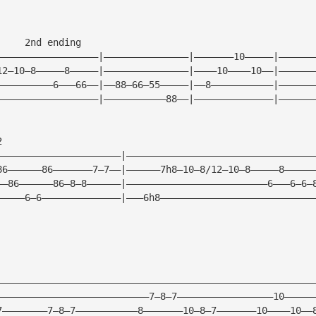
     2nd ending
——————————————————|———————————————|———————10—————|——————
12—10—8—————8—————|———————————————|————10————10——|——————
——————————6———66——|——88—66—55—————|——8———————————|——————
——————————————————|———————————88——|——————————————|——————
2
——————————————————————|—————————————————————————————————
86——————86———————7—7——|——————7h8—10—8/12—10—8—————8—————
——86——————86—8—8——————|—————————————————————————6———6—6—
—————6—6——————————————|———6h8———————————————————————————
————————————————————————————————————————————————————————
———————————————————————————7—8—7—————————————————10—————
7————————7—8—7———————————8———————10—8—7———————10————10——