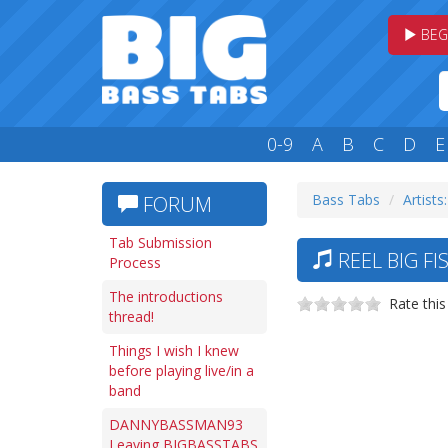
BEG
0-9
A
B
C
D
E
Bass Tabs
Artists
FORUM
Tab Submission
REEL BIG F
Process
The introductions
Rate this
thread!
Things I wish I knew
before playing live/in a
band
DANNYBASSMAN93
Leaving BIGBASSTABS