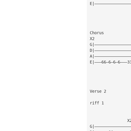
E|———————————————
Chorus
X2
G|———————————————
D|———————————————
A|———————————————
E|———66—6—6—6———3
Verse 2
riff 1
                X
G|———————————————