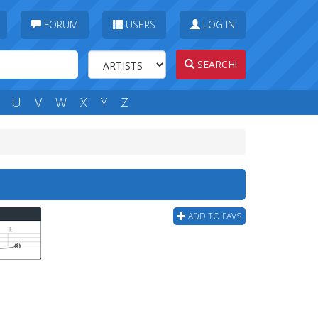
FORUM
USERS
LOG IN
SEARCH!
U
V
W
X
Y
Z
ADD TO FAVS