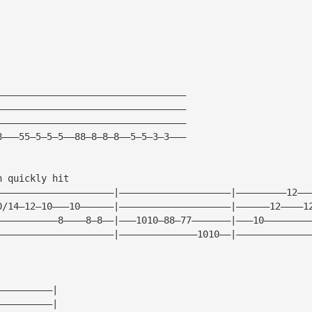
——————————————————————————————————
——————————————————————————————————
——————————————————————————————————
8———55—5—5—5——88—8—8—8——5—5—3—3———
n quickly hit
—————————————————————|————————————————————|—————————12——
0/14—12—10———10——————|————————————————————|——————12————1
———————————8————8—8——|———1010—88—77———————|———10————————
—————————————————————|——————————————1010——|—————————————
——————————|
——————————|