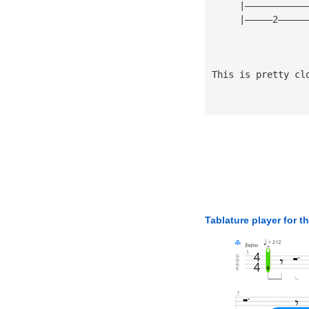
     |———————————
     |—————2—————
This is pretty cl
Tablature player for t