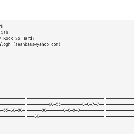
rk
Fish
y Rock So Hard?
alogh (
seanbass@yahoo.com
)
———————————|————————————————————————————————|———————————
———————————|—————————66—55—————————6—6—7—7——|———————————
6—55—66—88—|——————88———————8—8—8—8——————————|———————————
———————————|———66———————————————————————————|———————————