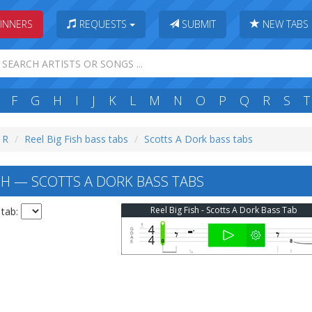
INNERS
REQUESTS
SUBMIT
NEW TABS
F
G
H
I
J
K
L
M
N
O
P
Q
R
S
T
: R
Reel Big Fish bass tabs
Scotts A Dork bass tabs
ISH — SCOTTS A DORK BASS TABS
Reel Big Fish - Scotts A Dork Bass Tab
 tab: