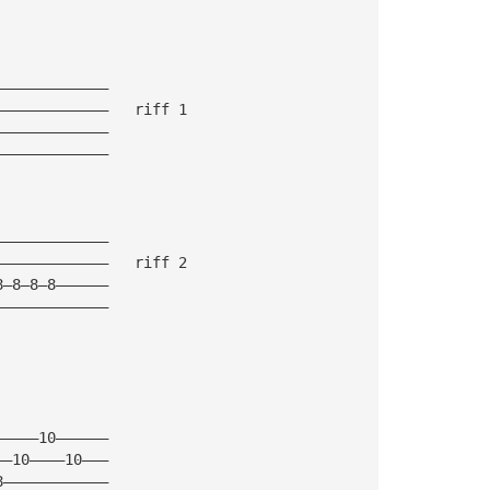
—————————————
—————————————   riff 1
—————————————
—————————————
—————————————
—————————————   riff 2
8—8—8—8——————
—————————————
—————10——————
——10————10———
8————————————