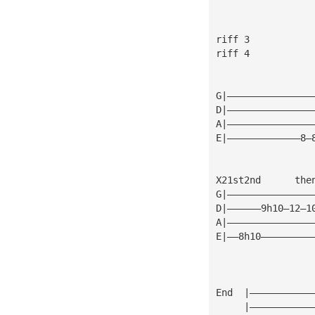
riff 3
riff 4
G|———————————————
D|———————————————
A|———————————————
E|—————————————8—
X21st2nd      the
G|———————————————
D|——————9h10—12—1
A|———————————————
E|——8h10—————————
End  |———————————
     |———————————