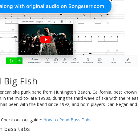
 Big Fish
rican ska punk band from Huntington Beach, California, best known f
in the mid-to-late 1990s, during the third wave of ska with the rele
as been with the band since 1992, and horn players Dan Regan and S
.
 Check out our guide:
How to Read Bass Tabs
.
h bass tabs