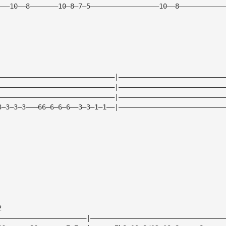
———10——8———————10—8—7—5—————————————————10——8———————————
—————————————————————————————|——————————————————————————
—————————————————————————————|——————————————————————————
—————————————————————————————|——————————————————————————
3—3—3—3———66—6—6—6——3—3—1—1——|——————————————————————————
2
——————————————————————|—————————————————————————————————