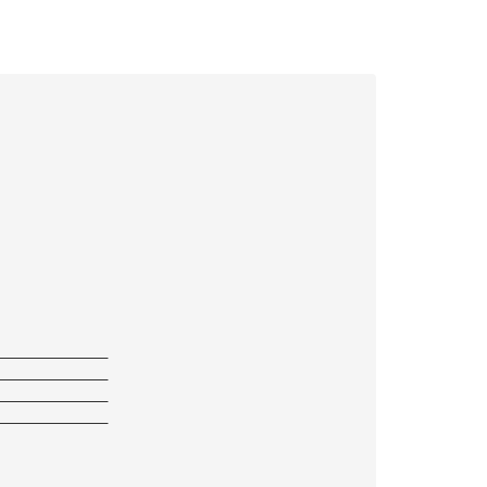
—————————————
—————————————
—————————————
—————————————