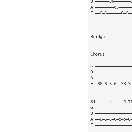
D|——————86———————
A|————————86—————
E|——6—6——————6—6—
Bridge
Chorus
G|———————————————
D|———————————————
A|———————————————
E|—66—6—6—6——33—3
X4    1—3     4 t
G|———————————————
D|———————————————
A|——6—6—6—6—5—5—6
E|———————————————