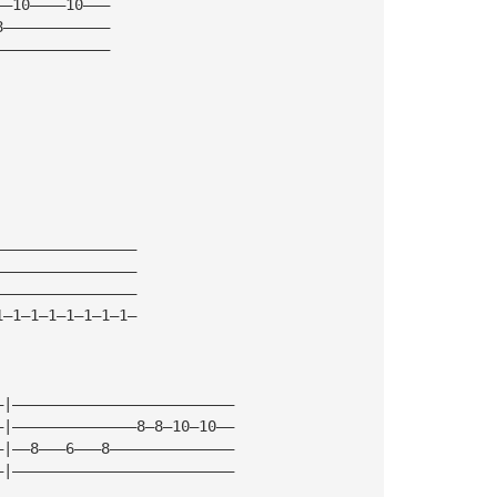
——10————10———
8————————————
—————————————
————————————————
————————————————
————————————————
1—1—1—1—1—1—1—1—
—|—————————————————————————
—|——————————————8—8—10—10——
—|——8———6———8——————————————
—|—————————————————————————