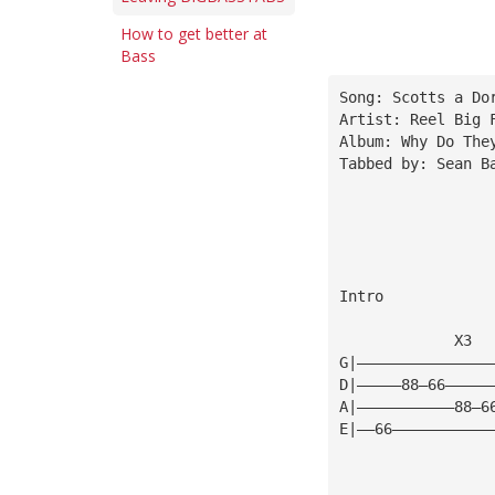
How to get better at
Bass
Song: Scotts a Do
Artist: Reel Big 
Album: Why Do The
Tabbed by: Sean B
Intro
             X3
G|———————————————
D|—————88—66—————
A|———————————88—6
E|——66———————————