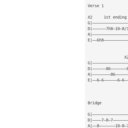
Verse 1
X2     1st ending
G|———————————————
D|——————7h8—10—8/
A|———————————————
E|——6h8——————————
                X
G|———————————————
D|——————86———————
A|————————86—————
E|——6—6——————6—6—
Bridge
G|———————————————
D|————7—8—7——————
A|——8———————10—8—