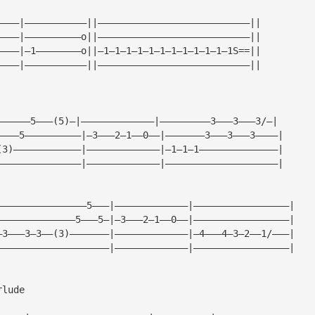
————|———————————||———————————————————————————||
————|——————————o||———————————————————————————||
————|—1————————o||—1—1—1—1—1—1—1—1—1—1—1—1S==||
————|———————————||———————————————————————————||
——————5———(5)—|—————————————|—————————3———3———3/—|
————5——————————|—3———2—1——0——|———————3———3———3————|
(3)————————————|—————————————|—1—1—1——————————————|
———————————————|—————————————|————————————————————|
————————————————5———|—————————————|—————————————————|
——————————————5———5—|—3———2—1——0——|—————————————————|
—3———3—3——(3)———————|—————————————|—4———4—3—2——1/———|
————————————————————|—————————————|—————————————————|
rlude