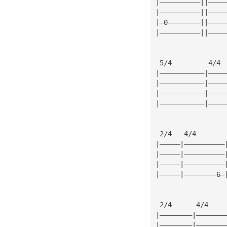
|——————————||————
|——————————||————
|—0————————||————
|——————————||————
 5/4         4/4
|———————————|————
|———————————|————
|———————————|————
|———————————|————
 2/4   4/4
|—————|——————————
|—————|——————————
|—————|——————————
|—————|————————6—
 2/4      4/4    
|————————|———————
|————————|———————