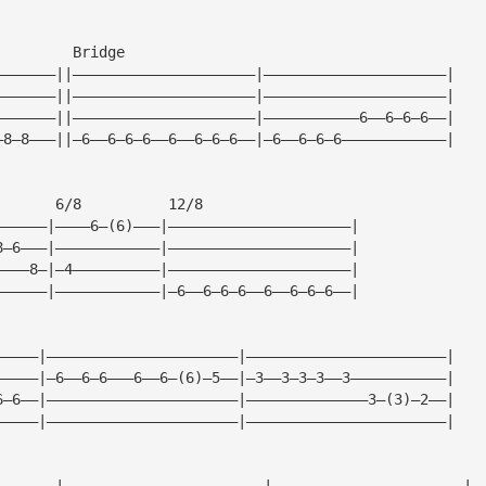
         Bridge
———————||—————————————————————|—————————————————————|
———————||—————————————————————|—————————————————————|
———————||—————————————————————|———————————6——6—6—6——|
—8—8———||—6——6—6—6——6——6—6—6——|—6——6—6—6————————————|
       6/8          12/8
——————|————6—(6)———|—————————————————————|
8—6———|————————————|—————————————————————|
————8—|—4——————————|—————————————————————|
——————|————————————|—6——6—6—6——6——6—6—6——|
—————|——————————————————————|———————————————————————|
—————|—6——6—6———6——6—(6)—5——|—3——3—3—3——3———————————|
6—6——|——————————————————————|——————————————3—(3)—2——|
—————|——————————————————————|———————————————————————|
———————|———————————————————————|——————————————————————|