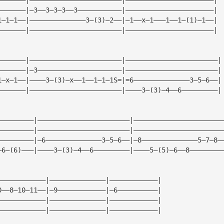
———————|—3——3—3—3——3———————————|——————————————————————|
1—1—1——|——————————————3—(3)—2——|—1——x—1———1——1—(1)—1——|
———————|———————————————————————|——————————————————————|
———————|———————————————————————|———————————————————————|
———————|—3—————————————————————|———————————————————————|
1—x—1——|————3—(3)—x——1——1—1—1S=|=6——————————————3—5—6——|
———————|———————————————————————|————3—(3)—4——6—————————|
—————————|———————————————————————|——————————————————————
—————————|———————————————————————|——————————————————————
—————————|—6——————————————3—5—6——|—8——————————————5—7—8—
—6—(6)———|————3—(3)—4——6—————————|————5—(5)—6——8————————
————————————|——————————————|————————————|
0——8—10—11——|—9————————————|—6——————————|
————————————|——————————————|————————————|
————————————|——————————————|————————————|