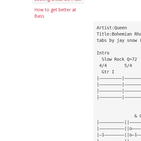
How to get better at
Bass
Artist:Queen
Title:Bohemian Rh
tabs by jay snow 
Intro
  Slow Rock Q=72
 4/4       5/4   
  Gtr I          
|—————————|——————
|—————————|——————
|—————————|——————
|—————————|——————
               & 
|——————————||————
|——————————||o———
|—1————————||o—1—
|——————————||————