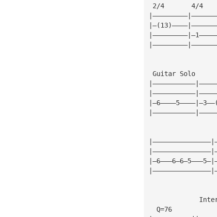
 2/4       4/4
|—————————|——————
|—(13)————|——————
|—————————|—1————
|—————————|——————
 Guitar Solo
|———————————|————
|———————————|————
|—6————5————|—3——
|———————————|————
|———————————————|
|———————————————|
|—6———6—6—5———5—|
|———————————————|
             Inte
  Q=76