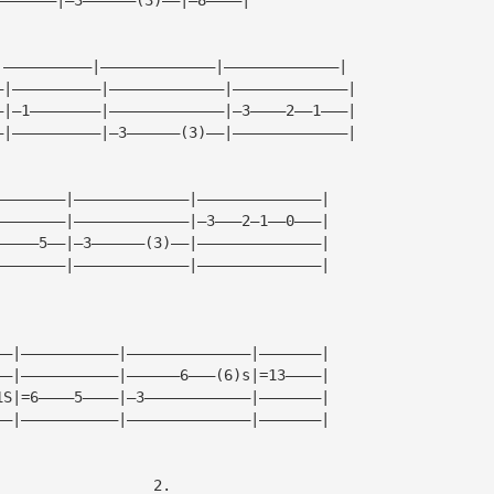
|——————————|—————————————|—————————————|
—|——————————|—————————————|—————————————|
—|—1————————|—————————————|—3————2——1———|
—|——————————|—3——————(3)——|—————————————|
————————|—————————————|——————————————|
————————|—————————————|—3———2—1——0———|
—————5——|—3——————(3)——|——————————————|
————————|—————————————|——————————————|
——|———————————|——————————————|———————|
——|———————————|——————6———(6)s|=13————|
1S|=6————5————|—3————————————|———————|
——|———————————|——————————————|———————|
                  2.