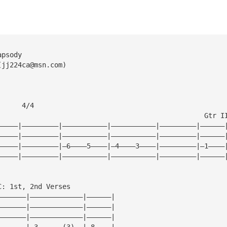
apsody
(
jj224ca@msn.com
)
      4/4
                                                   Gtr I
—————|—————————|———————————|———————————|—————————|——————
—————|—————————|———————————|———————————|—————————|——————
—————|—————————|—6————5————|—4————3————|—————————|—1————
—————|—————————|———————————|———————————|—————————|——————
C: 1st, 2nd Verses
———————|—————————————|——————|
———————|—————————————|——————|
———————|—————————————|——————|
———————|—3——————(3)——|—8————|