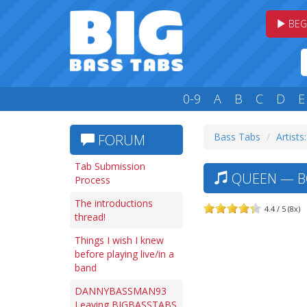
BEG
0-9
A
B
C
D
E
Bass Tabs
Artists
FORUM
Tab Submission
QUEEN — BO
Process
The introductions
4.4 / 5 (8x)
thread!
Things I wish I knew
before playing live/in a
band
DANNYBASSMAN93
Leaving BIGBASSTABS