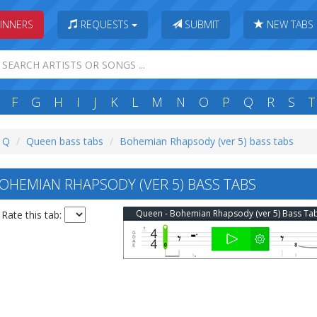
INNERS
REQUESTS
SUBMIT
NEW TABS
F
G
H
I
J
K
L
M
N
O
P
Q
R
S
T
: Q
Queen bass tabs
Bohemian Rhapsody (ver 5) bass tabs
HEMIAN RHAPSODY (VER 5) BASS TABS
Queen - Bohemian Rhapsody (ver 5) Bass Ta
Rate this tab: