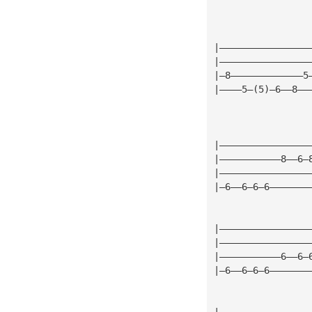
                 
|————————————————
|————————————————
|—8—————————————5
|————5—(5)—6——8——
                 
|————————————————
|———————————8——6—
|————————————————
|—6——6—6—6———————
|————————————————
|————————————————
|———————————6——6—
|—6——6—6—6———————
|————————————————