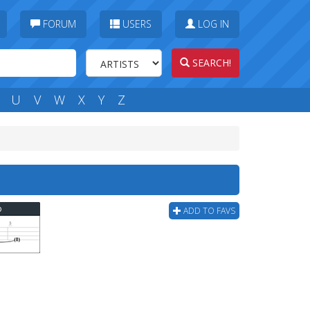
FORUM
USERS
LOG IN
SEARCH!
U
V
W
X
Y
Z
b
ADD TO FAVS