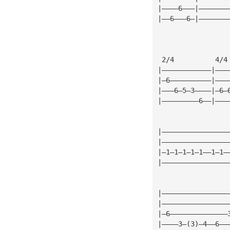
|————6———|———————
|——6———6—|———————
                 
 2/4          4/4
|————————————|———
|—6——————————|———
|———6—5—3————|—6—
|—————————6——|———
|————————————————
|————————————————
|—1—1—1—1—1——1—1—
|————————————————
|————————————————
|————————————————
|—6——————————————
|————3—(3)—4——6——