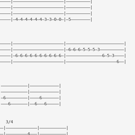
—————|—————————————————————|——————————|
—————|—————————————————————|——————————|
—————|—————————————————————|——————————|
—————|—4—4—4—4—4—4—3—3—0—0—|—5————————|
—————|—————————————————————|————————————————————————|
—————|—————————————————————|—6—6—6—5—5—5—3——————————|
—————|—6—6—6—6—6—6—6—6—6—6—|———————————————6—5—3————|
—————|—————————————————————|—————————————————————6——|
|———————————|————————————|
|———————————|————————————|
|—6—————————|————6———————|
|———6———————|——6———6—————|
   3/4
——|—————————————|———————————|
——|—————————4———|———————————|