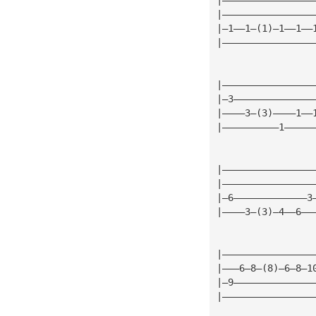
|————————————————
|—1——1—(1)—1——1——
|————————————————
|————————————————
|—3——————————————
|————3—(3)————1——
|——————————1—————
|————————————————
|————————————————
|—6—————————————3
|————3—(3)—4——6——
|————————————————
|———6—8—(8)—6—8—1
|—9——————————————
|————————————————