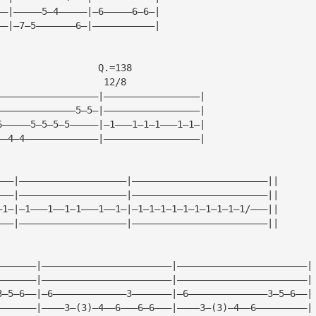
——|—————5—4—————|—6—————6—6—|
——|—7—5———————6—|———————————|
                  Q.=138
                   12/8
——————————————————|—————————————————|
——————————————5—5—|—————————————————|
6—————5—5—5—5—————|—1———1—1—1———1—1—|
——4—4—————————————|—————————————————|
———|———————————————————|————————————————————————||
———|———————————————————|————————————————————————||
—1—|—1———1——1—1———1——1—|—1—1—1—1—1—1—1—1—1—1/———||
———|———————————————————|————————————————————————||
———————|———————————————————————|———————————————————————|
———————|———————————————————————|———————————————————————|
3—5—6——|—6—————————————3———————|—6——————————————3—5—6——|
———————|————3—(3)—4——6———6—6———|————3—(3)—4——6—————————|