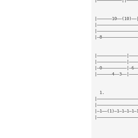
|——————10——(10)——
|————————————————
|————————————————
|—8——————————————
|————————————|———
|————————————|———
|—0——————————|—6—
|——————4——3——|———
  1.
|————————————————
|————————————————
|—1——(1)—1—1—1—1—
|————————————————
                 