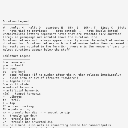
—————————————————————————————————————————————————————————————————————————
Duration Legend
———————————————
W — whole; H — half; Q — quarter; E — 8th; S — 16th; T — 32nd; X — 64th; 
+ — note tied to previous; . — note dotted; .. — note double dotted
Uncapitalized letters represent notes that are staccato (1/2 duration)
Irregular groupings are notated above the duration line
Duration letters will always appear directly above the note/fret number i
duration for. Duration letters with no fret number below them represent r
bar rests are notated in the form Wxn, where n is the number of bars to r
melody durations appear below the staff
Tablature Legend
————————————————
h — hammer—on
p — pull—off
b — bend
pb — pre—bend
r — bend release (if no number after the r, then release immediately)
/ — slide into or out of (from/to "nowhere")
s — legato slide
S — shift slide
— natural harmonic
— artificial harmonic
n(n) — tapped harmonic
~ — vibrato
tr — trill
T — tap
TP — trem. picking
PM — palm muting
n/ — tremolo bar dip; n = amount to dip
n — tremolo bar down
n/ — tremolo bar up
/n — tremolo bar inverted dip
= — hold bend; also acts as connecting device for hammers/pulls