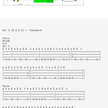
Gtr I (E A D G) — 'Standard'
Intro
Q=110
4/4
Gtr I
S S e E e E e E E. S e e E S S Q E S S e E e E e E E. S
|—————|——————————————————|————————————————————||———————————————————|
|—————|——————————————————|————————————————————||o——————————————————|
|—————|——————————————————|————————————————————||o——————————————————|
|—5—3—|—0———0———0——————0—|—0—0—3—0—5——————5—3—||——0———0———0——————0—|
e e E S S H 3x e E e E e E E. S e e E S S H
|—————————————————||——————————————————|————————————————||
|————————————————o||——————————————————|————————————————||
|————————————————o||——————————————————|————————————————||
|—0—0—3—0—5———————||—0———0———0——————0—|—0—0—3—0—5——————||
Verse
e E e E e E E. S e e E S S H e E e E e E E. S
|——————————————————|————————————————|———————————————————|
|——————————————————|————————————————|———————————————————|
|——————————————————|————————————————|———————————————————|
|—0———0———0——————0—|—0—0—3—0—5——————|—0———0———0——————0——|
e e E S S H e e S e S S S E e E e e S e S e E e E