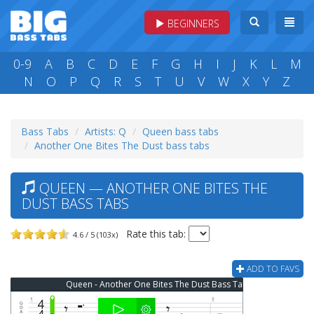
BEGINNERS
0-9
A
B
C
D
E
F
G
H
I
J
K
L
M
N
O
P
Q
R
S
T
U
V
W
X
Y
Z
Bass Tabs
Artists: Q
Queen bass tabs
Another One Bites The Dust bass tabs
QUEEN — ANOTHER ONE BITES THE
DUST BASS TABS
Rate this tab:
4.6 / 5 (103x)
ADD TO FAVS
Queen - Another One Bites The Dust Bass Tab