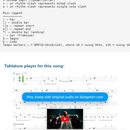
— volume swell (louder/softer)
x — on rhythm slash represents muted slash
o — on rhythm slash represents single note slash
Misc Legend
———————————
| — bar
|| — double bar
||o — repeat start
o|| — repeat end
*| — double bar (ending)
: — bar (freetime)
$ — Segno
& — Coda
Tempo markers — = BPM(8/16=s8/s16), where s8 = swing 8ths, s16 = swing 16
Tablature player for this song: