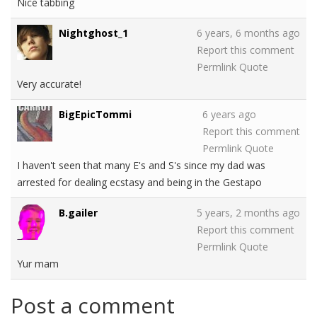
Nice tabbing
Nightghost_1
6 years, 6 months ago
Report this comment
Permlink
Quote
Very accurate!
BigEpicTommi
6 years ago
Report this comment
Permlink
Quote
I haven't seen that many E's and S's since my dad was
arrested for dealing ecstasy and being in the Gestapo
B.gailer
5 years, 2 months ago
Report this comment
Permlink
Quote
Yur mam
Post a comment