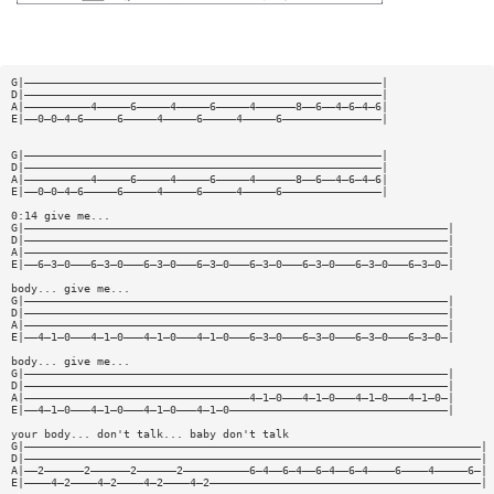
G|——————————————————————————————————————————————————————|
D|——————————————————————————————————————————————————————|
A|——————————4—————6—————4—————6—————4——————8——6——4—6—4—6|
E|——0—0—4—6—————6—————4—————6—————4—————6———————————————|
G|——————————————————————————————————————————————————————|
D|——————————————————————————————————————————————————————|
A|——————————4—————6—————4—————6—————4——————8——6——4—6—4—6|
E|——0—0—4—6—————6—————4—————6—————4—————6———————————————|
0:14 give me...
G|————————————————————————————————————————————————————————————————|
D|————————————————————————————————————————————————————————————————|
A|————————————————————————————————————————————————————————————————|
E|——6—3—0———6—3—0———6—3—0———6—3—0———6—3—0———6—3—0———6—3—0———6—3—0—|
body... give me...
G|————————————————————————————————————————————————————————————————|
D|————————————————————————————————————————————————————————————————|
A|————————————————————————————————————————————————————————————————|
E|——4—1—0———4—1—0———4—1—0———4—1—0———6—3—0———6—3—0———6—3—0———6—3—0—|
body... give me...
G|————————————————————————————————————————————————————————————————|
D|————————————————————————————————————————————————————————————————|
A|——————————————————————————————————4—1—0———4—1—0———4—1—0———4—1—0—|
E|——4—1—0———4—1—0———4—1—0———4—1—0—————————————————————————————————|
your body... don't talk... baby don't talk
G|—————————————————————————————————————————————————————————————————————|
D|—————————————————————————————————————————————————————————————————————|
A|——2——————2——————2——————2——————————6—4——6—4——6—4——6—4————6————4—————6—|
E|————4—2————4—2————4—2————4—2—————————————————————————————————————————|