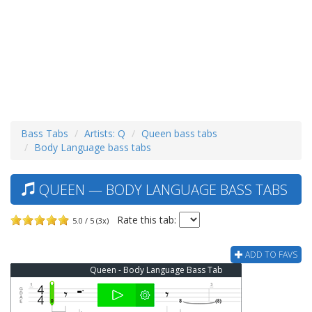
Bass Tabs
Artists: Q
Queen bass tabs
Body Language bass tabs
QUEEN — BODY LANGUAGE BASS TABS
Rate this tab:
5.0 / 5 (3x)
ADD TO FAVS
Queen - Body Language Bass Tab