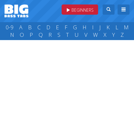
BEGINNERS
0-9
A
B
C
D
E
F
G
H
I
J
K
L
M
N
O
P
Q
R
S
T
U
V
W
X
Y
Z