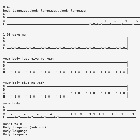
0:47
body language..body language...body language
G|———————————————————————————————————————————————————————————————————————
D|———————————————————————————————————————————————————————————————————————
A|————————————————————————————————————————————————————4————6—————4—————6—
E|————————————————————————————————————————————0—0—4—6————6—————4—————6———
1:03 give me
G|————————————————————————————————————————————————————————————————|
D|————————————————————————————————————————————————————————————————|
A|————————————————————————————————————————————————————————————————|
E|——6—3—0———6—3—0———6—3—0———6—3—0———6—3—0———6—3—0———6—3—0———6—3—0—|
your body just give me yeah
G|————————————————————————————————————————————————————————————————|
D|————————————————————————————————————————————————————————————————|
A|————————————————————————————————————————————————————————————————|
E|——4—1—0———4—1—0———4—1—0———4—1—0———6—3—0———6—3—0———6—3—0———6—3—0—|
your body give me yeah
G|————————————————————————————————————————————————————————————————|
D|————————————————————————————————————————————————————————————————|
A|——————————————————————————————————4—1—0———4—1—0———4—1—0———4—1—0—|
E|——4—1—0———4—1—0———4—1—0———4—1—0—————————————————————————————————|
your body
G|—————————————————————————————————————————————————————————————————————|
D|—————————————————————————————————————————————————————————————————————|
A|——2——————2——————2——————2——————————6—4——6—4——6—4——6—4————6————4—————6—|
E|————4—2————4—2————4—2————4—2—————————————————————————————————————————|
Don't talk
Body language (huh huh)
Body language
Body language