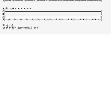
E|——6—3—0———6—3—0———6—3—0———6—3—0———6—3—0———6—3—0———6—3—0———6—3—0—|
Fade out>>>>>>>>>>>
G|————————————————————————————————————————————————————————————————|
D|————————————————————————————————————————————————————————————————|
A|————————————————————————————————————————————————————————————————|
E|——6—3—0———6—3—0———6—3—0———6—3—0———6—3—0———6—3—0———6—3—0———6—3—0—|
BRETT J
Irelander_26@hotmail.com