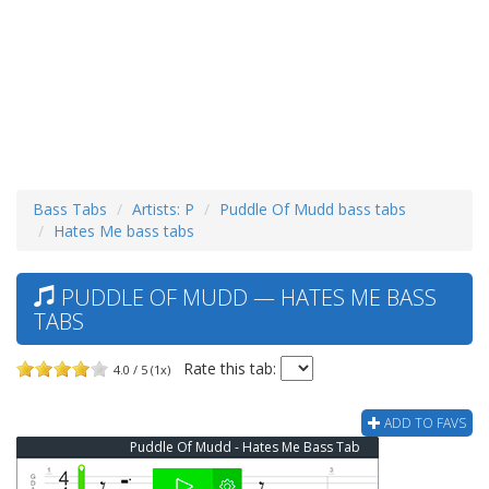
Bass Tabs
Artists: P
Puddle Of Mudd bass tabs
Hates Me bass tabs
PUDDLE OF MUDD — HATES ME BASS
TABS
Rate this tab:
4.0 / 5 (1x)
ADD TO FAVS
Puddle Of Mudd - Hates Me Bass Tab