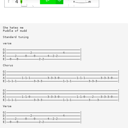
She hates me
Puddle of mudd
Standard tuning
verse
G|———————————————————————————————————————————|
D|——————————————2——————————————————4—————————|
A|—————2—————0————0———————4——2—2—————————————|
E|——0———0————————————2—2—————————————————————|
Chorus
G|—————————————————————————————————————————————————————————————————|
D|—————————————————————————————————————————————————————————————————|
A|—————————1—1—1——————————3—3—3—0——————————1—1—1—————————3—3—3—0———|
E|—1—1—1——————————3—3—3————————————1—1—1——————————3—3—3————————————|
G|—————————————————————————————————————————————————————————————————|
D|—————————————————————————————————————————————————————————————————|
A|—————————1—1—0——————————3—3—3—0——————————1—1—0————2————3—3—3—0———|
E|—1—1—1——————————3—3—3————————————1—1—1——————————3————3———————————|
Verse
G|———————————————————————————————————————————|
D|——————————————2——————————————————4—————————|
A|—————2—————0————0———————4——2—2—————————————|
E|——0———0————————————2—2—————————————————————|