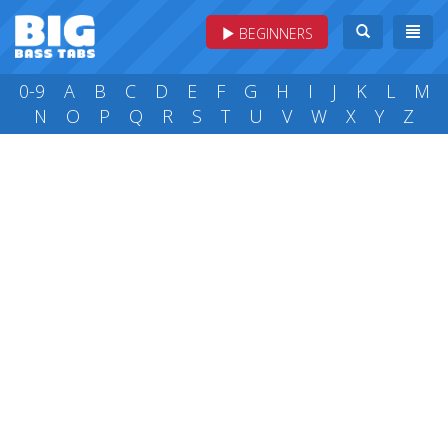
BEGINNERS
0-9
A
B
C
D
E
F
G
H
I
J
K
L
M
N
O
P
Q
R
S
T
U
V
W
X
Y
Z